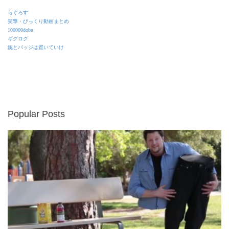
らぐろす
笑撃・びっくり動画まとめ
100000dobu
ギグログ
銃とバッジは置いていけ
Popular Posts