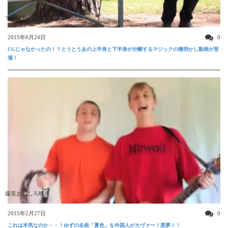
すごい動画
2015年6月24日
0
CGじゃなかったの！？とうとうあの上半身と下半身が分離するマジックの種明かし動画が登
場！
爆笑おもしろ映像
2015年2月27日
0
これは本気なのか・・！ゆずの名曲「夏色」を外国人がカヴァー！悪夢！！