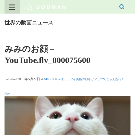
Skip
to
content
世界の動画ニュース
みみのお顔 –
YouTube.flv_000075600
2013年5月27日
Published
at
640 × 360
in
オッドアイ美猫の顔をどアップでごらんあれ！
Next
→