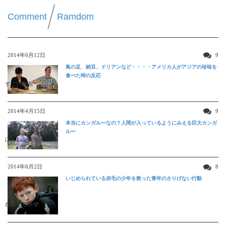
Comment
Ramdom
2014年6月12日
9
鳥の足、納豆、ドリアンなど・・・・アメリカ人がアジアの珍味を
食べた時の反応
すごい動画
2014年4月15日
9
本当にカンガルーなの？人間が入っているようにみえる巨大カンガ
ルー
ほんわか映像
2014年6月2日
8
いじめられている赤毛の少年を救った青年のさりげない行動
感動する映像