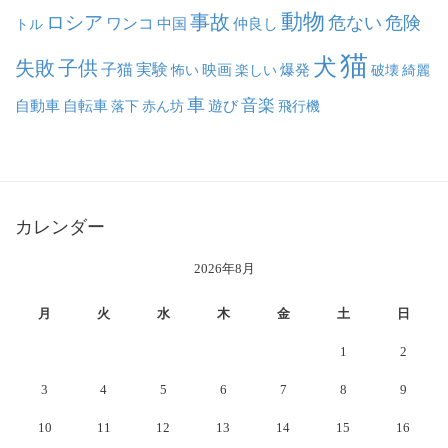
動物
事故
ロシア
危ない
危険
ワンコ
中国
仲良し
トル
猫
犬
失敗
子供
子猫
実験
映画
怖い
楽しい
爆発
破壊
綺麗
車
音楽
自動車
自転車
落下
赤ん坊
遊び
飛行機
カレンダー
2026年8月
月
火
水
木
金
土
日
1
2
3
4
5
6
7
8
9
10
11
12
13
14
15
16