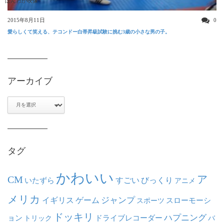
ほんわか映像
2015年8月11日
0
愛らしくて笑える、テコンドー白帯昇級試験に挑む3歳の小さな男の子。
アーカイブ
ア
ー
カ
イ
ブ
タグ
かわいい
ア
CM
いたずら
すごい
びっくり
アニメ
メリカ
ジャンプ
イギリス
ゲーム
スポーツ
スローモーシ
ドッキリ
ハプニング
ョン
ドライブレコーダー
トリック
バ