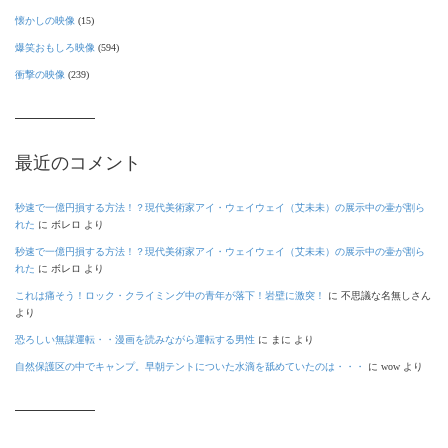
懐かしの映像
(15)
爆笑おもしろ映像
(594)
衝撃の映像
(239)
最近のコメント
秒速で一億円損する方法！？現代美術家アイ・ウェイウェイ（艾未未）の展示中の壷が割ら
れた
に
ボレロ
より
秒速で一億円損する方法！？現代美術家アイ・ウェイウェイ（艾未未）の展示中の壷が割ら
れた
に
ボレロ
より
これは痛そう！ロック・クライミング中の青年が落下！岩壁に激突！
に
不思議な名無しさん
より
恐ろしい無謀運転・・漫画を読みながら運転する男性
に
まに
より
自然保護区の中でキャンプ。早朝テントについた水滴を舐めていたのは・・・
に
wow
より