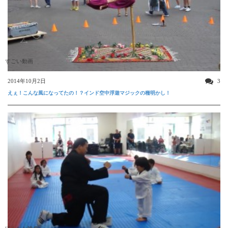
すごい動画
2014年10月2日
3
えぇ！こんな風になってたの！？インド空中浮遊マジックの種明かし！