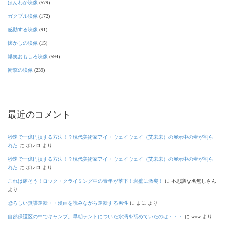
ほんわか映像
(579)
ガクブル映像
(172)
感動する映像
(91)
懐かしの映像
(15)
爆笑おもしろ映像
(594)
衝撃の映像
(239)
最近のコメント
秒速で一億円損する方法！？現代美術家アイ・ウェイウェイ（艾未未）の展示中の壷が割ら
れた
に
ボレロ
より
秒速で一億円損する方法！？現代美術家アイ・ウェイウェイ（艾未未）の展示中の壷が割ら
れた
に
ボレロ
より
これは痛そう！ロック・クライミング中の青年が落下！岩壁に激突！
に
不思議な名無しさん
より
恐ろしい無謀運転・・漫画を読みながら運転する男性
に
まに
より
自然保護区の中でキャンプ。早朝テントについた水滴を舐めていたのは・・・
に
wow
より