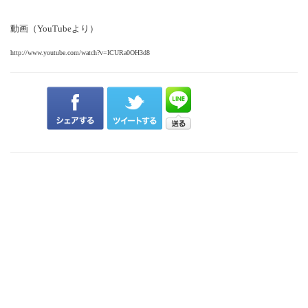
動画（YouTubeより）
http://www.youtube.com/watch?v=ICURa0OH3d8