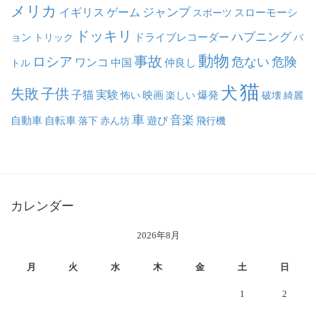
メリカ
ジャンプ
イギリス
ゲーム
スポーツ
スローモーシ
ドッキリ
ハプニング
ョン
ドライブレコーダー
トリック
バ
動物
事故
ロシア
危ない
危険
ワンコ
中国
仲良し
トル
猫
犬
失敗
子供
子猫
実験
映画
怖い
楽しい
爆発
破壊
綺麗
車
音楽
自動車
自転車
落下
赤ん坊
遊び
飛行機
カレンダー
2026年8月
月
火
水
木
金
土
日
1
2