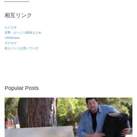
相互リンク
らぐろす
笑撃・びっくり動画まとめ
100000dobu
ギグログ
銃とバッジは置いていけ
Popular Posts