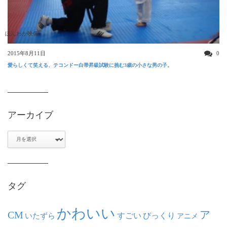
ほんわか映像
2015年8月11日
0
愛らしくて笑える、テコンドー白帯昇級試験に挑む3歳の小さな男の子。
アーカイブ
ア
ー
カ
イ
ブ
タグ
かわいい
ア
CM
いたずら
すごい
びっくり
アニメ