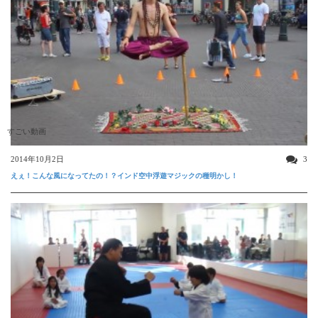
すごい動画
2014年10月2日
3
えぇ！こんな風になってたの！？インド空中浮遊マジックの種明かし！