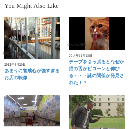
You Might Also Like
ほんわか映像
爆笑おもしろ映像
2014年11月13日
テープを引っ張るとなぜか
2012年4月20日
猫の舌がビローンと伸び
あまりに警戒心が強すぎる
る・・・謎の関係が発見さ
お店の映像
れた！？
爆笑おもしろ映像