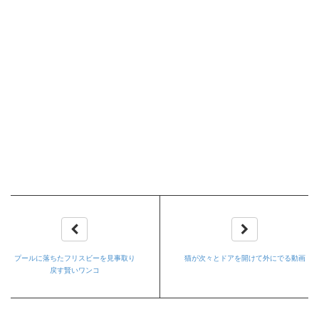
プールに落ちたフリスビーを見事取り
猫が次々とドアを開けて外にでる動画
戻す賢いワンコ