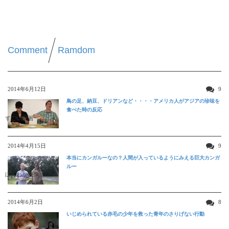
Comment
Ramdom
2014年6月12日
9
鳥の足、納豆、ドリアンなど・・・・アメリカ人がアジアの珍味を
食べた時の反応
すごい動画
2014年4月15日
9
本当にカンガルーなの？人間が入っているようにみえる巨大カンガ
ルー
ほんわか映像
2014年6月2日
8
いじめられている赤毛の少年を救った青年のさりげない行動