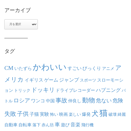
アーカイブ
ア
ー
カ
イ
ブ
タグ
かわいい
ア
CM
いたずら
すごい
びっくり
アニメ
メリカ
ジャンプ
イギリス
ゲーム
スポーツ
スローモーシ
ドッキリ
ハプニング
ョン
ドライブレコーダー
トリック
バ
動物
事故
ロシア
危ない
危険
ワンコ
中国
仲良し
トル
猫
犬
失敗
子供
子猫
実験
映画
怖い
楽しい
爆発
破壊
綺麗
車
音楽
自動車
自転車
落下
赤ん坊
遊び
飛行機