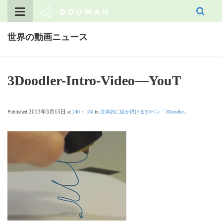
Skip
to
content
世界の動画ニュース
3Doodler-Intro-Video—YouT
2013年3月15日
Published
at
240 × 180
in
立体的に絵が描ける3Dペン「3Doodler」