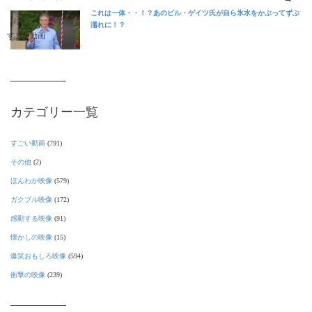
これは一体・・！？あのビル・ゲイツ氏が自ら氷水をかぶってずぶ
濡れに！？
すごい動画
カテゴリー一覧
すごい動画
(791)
その他
(2)
ほんわか映像
(579)
ガクブル映像
(172)
感動する映像
(91)
懐かしの映像
(15)
爆笑おもしろ映像
(594)
衝撃の映像
(239)