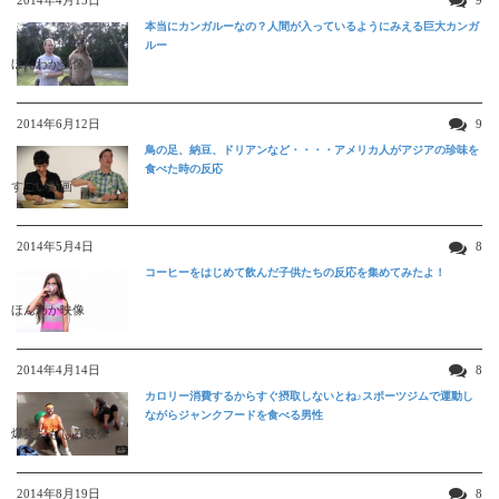
2014年4月15日
9
本当にカンガルーなの？人間が入っているようにみえる巨大カンガ
ルー
ほんわか映像
2014年6月12日
9
鳥の足、納豆、ドリアンなど・・・・アメリカ人がアジアの珍味を
食べた時の反応
すごい動画
2014年5月4日
8
コーヒーをはじめて飲んだ子供たちの反応を集めてみたよ！
ほんわか映像
2014年4月14日
8
カロリー消費するからすぐ摂取しないとね♪スポーツジムで運動し
ながらジャンクフードを食べる男性
爆笑おもしろ映像
2014年8月19日
8