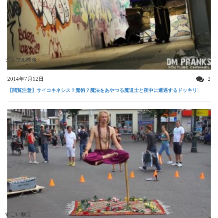
ガクブル映像
2014年7月12日
2
【閲覧注意】サイコキネシス？魔術？魔法をあやつる魔道士と夜中に遭遇するドッキリ
すごい動画