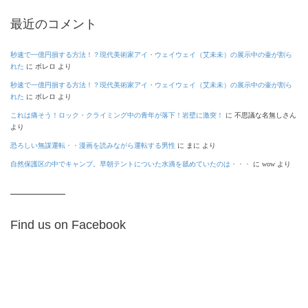
最近のコメント
秒速で一億円損する方法！？現代美術家アイ・ウェイウェイ（艾未未）の展示中の壷が割ら
れた
に
ボレロ
より
秒速で一億円損する方法！？現代美術家アイ・ウェイウェイ（艾未未）の展示中の壷が割ら
れた
に
ボレロ
より
これは痛そう！ロック・クライミング中の青年が落下！岩壁に激突！
に
不思議な名無しさん
より
恐ろしい無謀運転・・漫画を読みながら運転する男性
に
まに
より
自然保護区の中でキャンプ。早朝テントについた水滴を舐めていたのは・・・
に
wow
より
Find us on Facebook