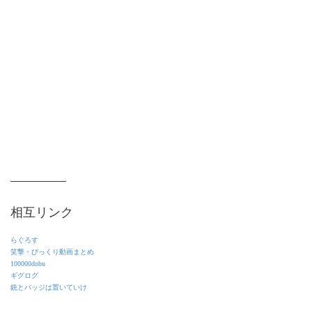
相互リンク
らぐろす
笑撃・びっくり動画まとめ
100000dobu
ギグログ
銃とバッジは置いていけ