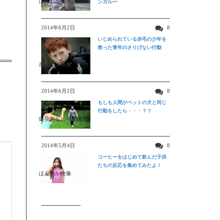
ほんわか映像
ンガルー
2014年6月2日
8
いじめられている赤毛の少年を
救った青年のさりげない行動
感動する映像
2014年6月2日
8
もしも人間がペットの犬と同じ
行動をしたら・・・？？
爆笑おもしろ映像
2014年5月4日
8
コーヒーをはじめて飲んだ子供
たちの反応を集めてみたよ！
ほんわか映像