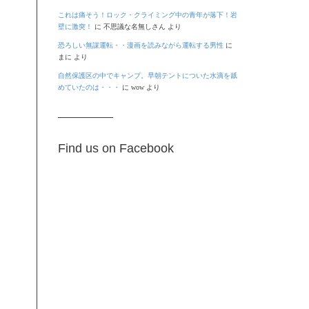
これは痛そう！ロック・クライミング中の青年が落下！岩
壁に激突！
に
不思議な名無しさん
より
恐ろしい無謀運転・・漫画を読みながら運転する男性
に
まに
より
自然保護区の中でキャンプ。早朝テントについた水滴を舐
めていたのは・・・
に
wow
より
Find us on Facebook