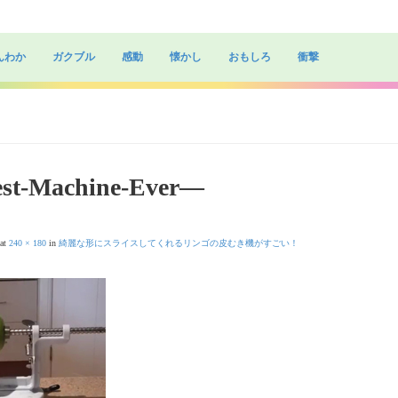
んわか
ガクブル
感動
懐かし
おもしろ
衝撃
est-Machine-Ever—
at
240 × 180
in
綺麗な形にスライスしてくれるリンゴの皮むき機がすごい！