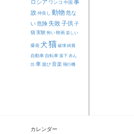
事
ロシア
ワンコ
中国
動物
故
危な
仲良し
失敗
子供
い
危険
子
猫
実験
映画
怖い
楽しい
猫
犬
爆発
破壊
綺麗
自動車
自転車
落下
赤ん
車
音楽
坊
遊び
飛行機
カレンダー