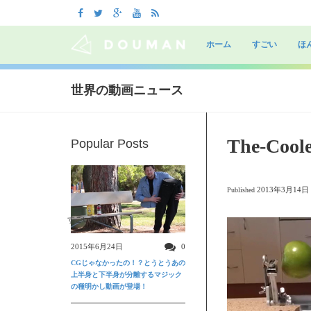
Skip
to
ホーム
すごい
ほ
content
世界の動画ニュース
The-Cool
Popular Posts
2013年3月14日
Published
すごい動画
2015年6月24日
0
CGじゃなかったの！？とうとうあの
上半身と下半身が分離するマジック
の種明かし動画が登場！