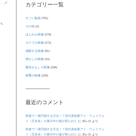
カテゴリー一覧
すごい動画
(791)
い。
その他
(2)
ほんわか映像
(579)
ガクブル映像
(172)
感動する映像
(91)
懐かしの映像
(15)
爆笑おもしろ映像
(594)
衝撃の映像
(239)
最近のコメント
秒速で一億円損する方法！？現代美術家アイ・ウェイウェ
イ（艾未未）の展示中の壷が割られた
に
ボレロ
より
秒速で一億円損する方法！？現代美術家アイ・ウェイウェ
イ（艾未未）の展示中の壷が割られた
に
ボレロ
より