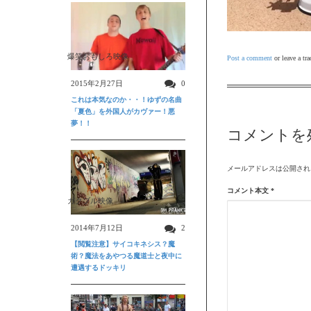
爆笑おもしろ映像
Post a comment
or leave a tr
2015年2月27日
0
これは本気なのか・・！ゆずの名曲
「夏色」を外国人がカヴァー！悪
夢！！
コメントを
メールアドレスは公開され
コメント本文
*
ガクブル映像
2014年7月12日
2
【閲覧注意】サイコキネシス？魔
術？魔法をあやつる魔道士と夜中に
遭遇するドッキリ