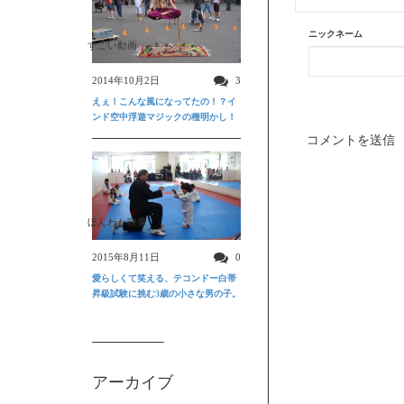
ニックネーム
すごい動画
2014年10月2日
3
えぇ！こんな風になってたの！？イ
ンド空中浮遊マジックの種明かし！
ほんわか映像
2015年8月11日
0
愛らしくて笑える、テコンドー白帯
昇級試験に挑む3歳の小さな男の子。
アーカイブ