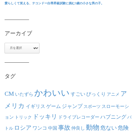
愛らしくて笑える、テコンドー白帯昇級試験に挑む3歳の小さな男の子。
アーカイブ
ア
ー
カ
イ
ブ
タグ
かわいい
ア
CM
いたずら
すごい
びっくり
アニメ
メリカ
ジャンプ
イギリス
ゲーム
スポーツ
スローモーシ
ドッキリ
ハプニング
ョン
ドライブレコーダー
トリック
バ
動物
事故
ロシア
危ない
危険
ワンコ
中国
仲良し
トル