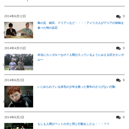
2014年6月12日
9
鳥の足、納豆、ドリアンなど・・・・アメリカ人がアジアの珍味を
食べた時の反応
すごい動画
2014年4月15日
9
本当にカンガルーなの？人間が入っているようにみえる巨大カンガ
ルー
ほんわか映像
2014年6月2日
8
いじめられている赤毛の少年を救った青年のさりげない行動
感動する映像
2014年6月2日
8
もしも人間がペットの犬と同じ行動をしたら・・・？？