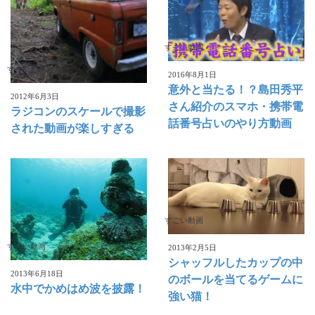
すごい動画
すごい動画
2016年8月1日
意外と当たる！？島田秀平
2012年6月3日
さん紹介のスマホ・携帯電
ラジコンのスケールで撮影
話番号占いのやり方動画
された動画が楽しすぎる
すごい動画
すごい動画
2013年2月5日
シャッフルしたカップの中
2013年6月18日
のボールを当てるゲームに
水中でかめはめ波を披露！
強い猫！