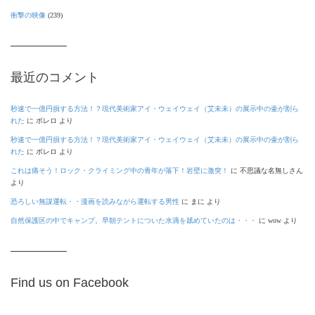
衝撃の映像
(239)
最近のコメント
秒速で一億円損する方法！？現代美術家アイ・ウェイウェイ（艾未未）の展示中の壷が割ら
れた
に
ボレロ
より
秒速で一億円損する方法！？現代美術家アイ・ウェイウェイ（艾未未）の展示中の壷が割ら
れた
に
ボレロ
より
これは痛そう！ロック・クライミング中の青年が落下！岩壁に激突！
に
不思議な名無しさん
より
恐ろしい無謀運転・・漫画を読みながら運転する男性
に
まに
より
自然保護区の中でキャンプ。早朝テントについた水滴を舐めていたのは・・・
に
wow
より
Find us on Facebook