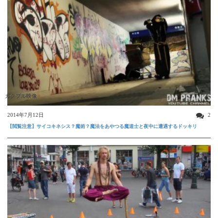
ガクブル映像
2014年7月12日
2
【閲覧注意】サイコキネシス？魔術？魔法をあやつる魔道士と夜中に遭遇するドッキリ