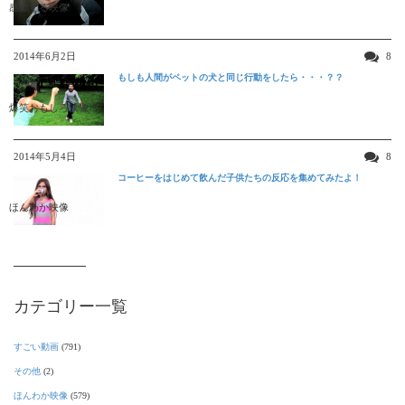
感動する映像
2014年6月2日
8
もしも人間がペットの犬と同じ行動をしたら・・・？？
爆笑おもしろ映像
2014年5月4日
8
コーヒーをはじめて飲んだ子供たちの反応を集めてみたよ！
ほんわか映像
カテゴリー一覧
すごい動画
(791)
その他
(2)
ほんわか映像
(579)