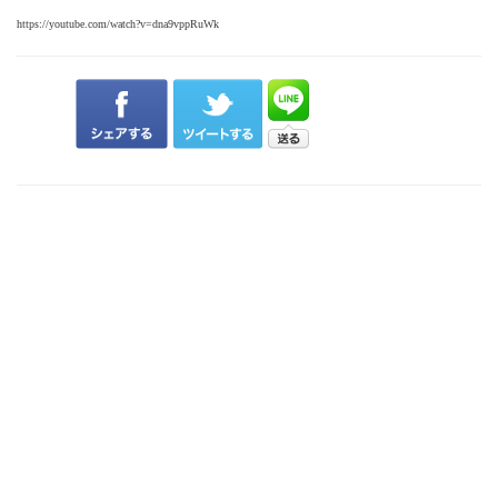
https://youtube.com/watch?v=dna9vppRuWk