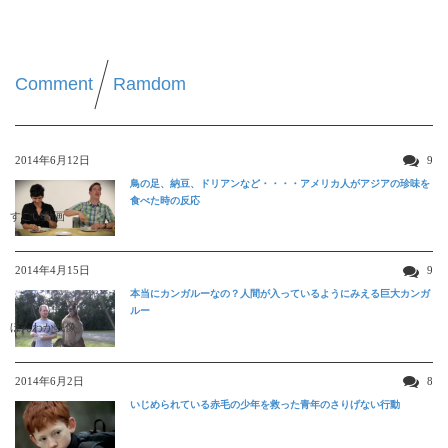
Comment
Ramdom
2014年6月12日
9
鳥の足、納豆、ドリアンなど・・・・アメリカ人がアジアの珍味を
食べた時の反応
すごい動画
2014年4月15日
9
本当にカンガルーなの？人間が入っているようにみえる巨大カンガ
ルー
ほんわか映像
2014年6月2日
8
いじめられている赤毛の少年を救った青年のさりげない行動