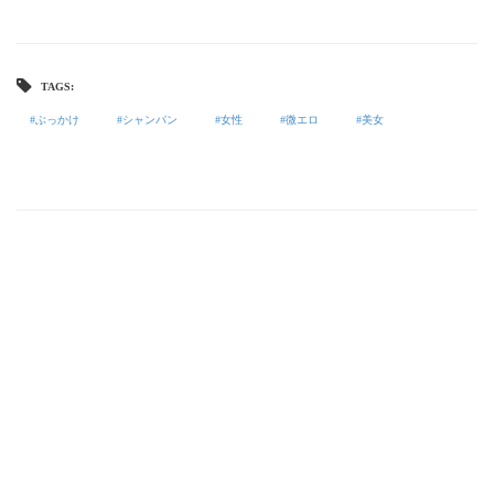
TAGS:
ぶっかけ
シャンパン
女性
微エロ
美女