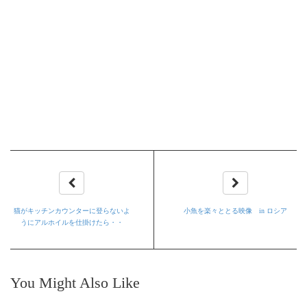
猫がキッチンカウンターに登らないよ
小魚を楽々ととる映像 in ロシア
うにアルホイルを仕掛けたら・・
You Might Also Like