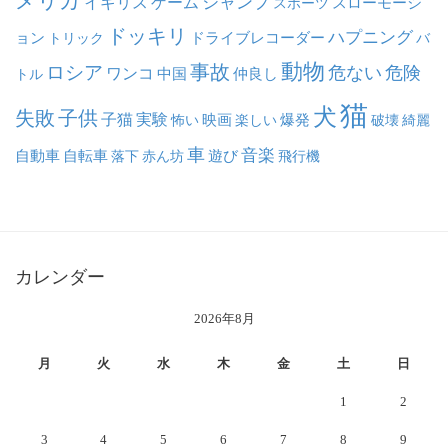
メリカ
ジャンプ
イギリス
ゲーム
スポーツ
スローモーシ
ドッキリ
ハプニング
ョン
ドライブレコーダー
トリック
バ
動物
事故
ロシア
危ない
危険
ワンコ
中国
仲良し
トル
猫
犬
失敗
子供
子猫
実験
映画
怖い
楽しい
爆発
破壊
綺麗
車
音楽
自動車
自転車
落下
赤ん坊
遊び
飛行機
カレンダー
2026年8月
月
火
水
木
金
土
日
1
2
3
4
5
6
7
8
9