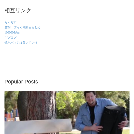
相互リンク
らぐろす
笑撃・びっくり動画まとめ
100000dobu
ギグログ
銃とバッジは置いていけ
Popular Posts