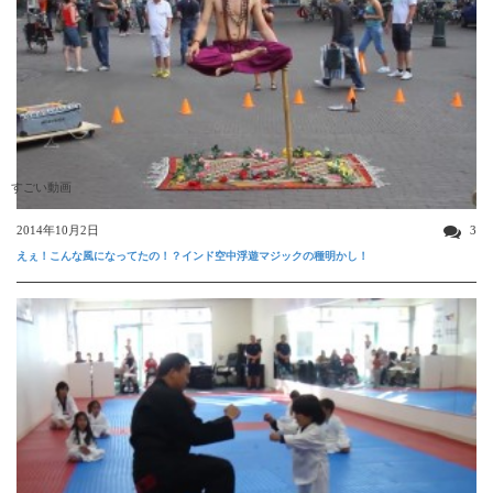
すごい動画
2014年10月2日
3
えぇ！こんな風になってたの！？インド空中浮遊マジックの種明かし！