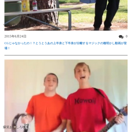
すごい動画
2015年6月24日
0
CGじゃなかったの！？とうとうあの上半身と下半身が分離するマジックの種明かし動画が登
場！
爆笑おもしろ映像