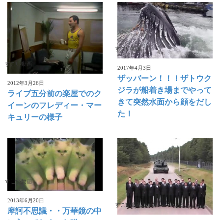
すごい動画
すごい動画
2017年4月3日
ザッバーン！！！ザトウク
2012年3月26日
ジラが船着き場までやって
ライブ五分前の楽屋でのク
きて突然水面から顔をだし
イーンのフレディー・マー
た！
キュリーの様子
すごい動画
2013年6月20日
すごい動画
摩訶不思議・・万華鏡の中