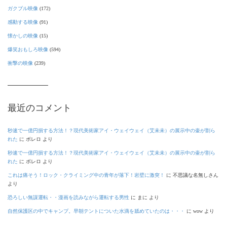
ガクブル映像
(172)
感動する映像
(91)
懐かしの映像
(15)
爆笑おもしろ映像
(594)
衝撃の映像
(239)
最近のコメント
秒速で一億円損する方法！？現代美術家アイ・ウェイウェイ（艾未未）の展示中の壷が割ら
れた
に
ボレロ
より
秒速で一億円損する方法！？現代美術家アイ・ウェイウェイ（艾未未）の展示中の壷が割ら
れた
に
ボレロ
より
これは痛そう！ロック・クライミング中の青年が落下！岩壁に激突！
に
不思議な名無しさん
より
恐ろしい無謀運転・・漫画を読みながら運転する男性
に
まに
より
自然保護区の中でキャンプ。早朝テントについた水滴を舐めていたのは・・・
に
wow
より