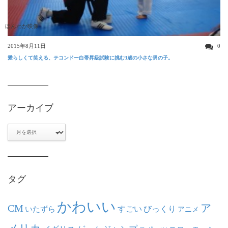
ほんわか映像
2015年8月11日
0
愛らしくて笑える、テコンドー白帯昇級試験に挑む3歳の小さな男の子。
アーカイブ
ア
ー
カ
イ
ブ
タグ
かわいい
ア
CM
いたずら
すごい
びっくり
アニメ