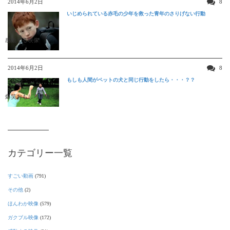
2014年6月2日
8
いじめられている赤毛の少年を救った青年のさりげない行動
感動する映像
2014年6月2日
8
もしも人間がペットの犬と同じ行動をしたら・・・？？
爆笑おもしろ映像
カテゴリー一覧
すごい動画
(791)
その他
(2)
ほんわか映像
(579)
ガクブル映像
(172)