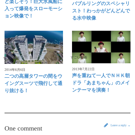
ど楽しそう！巨大水風船に
バブルリングのスペシャリ
入って爆発をスローモーシ
スト！わっかがどんどんで
ョン映像で！
る水中映像
すごい動画
すごい動画
2013年7月22日
2014年6月6日
声を重ねて一人でＮＨＫ朝
二つの高層タワーの間をウ
ドラ「あまちゃん」のメイ
イングスーツで飛行して通
ンテーマを演奏！
り抜ける！
Leave a reply →
One comment