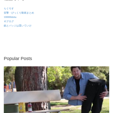
らぐろす
笑撃・びっくり動画まとめ
100000dobu
ギグログ
銃とバッジは置いていけ
Popular Posts