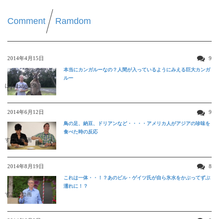
Comment
Ramdom
2014年4月15日
9
本当にカンガルーなの？人間が入っているようにみえる巨大カンガ
ルー
ほんわか映像
2014年6月12日
9
鳥の足、納豆、ドリアンなど・・・・アメリカ人がアジアの珍味を
食べた時の反応
すごい動画
2014年8月19日
8
これは一体・・！？あのビル・ゲイツ氏が自ら氷水をかぶってずぶ
濡れに！？
すごい動画