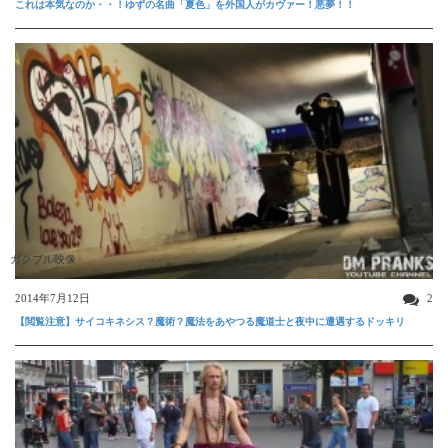
これは本気なのか・・！ゆずの名曲「夏色」を外国人がカヴァー！悪夢！！
ガクブル映像
2014年7月12日
2
【閲覧注意】サイコキネシス？魔術？魔法をあやつる魔道士と夜中に遭遇するドッキリ