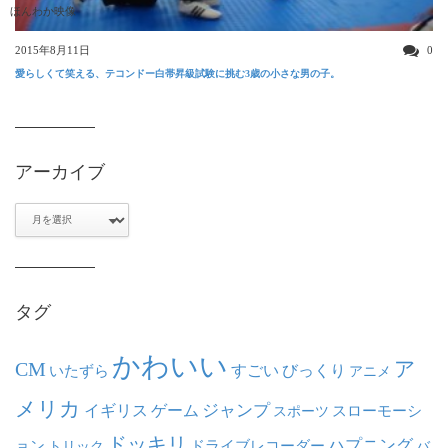
ほんわか映像
2015年8月11日
0
愛らしくて笑える、テコンドー白帯昇級試験に挑む3歳の小さな男の子。
アーカイブ
ア
ー
カ
イ
ブ
タグ
かわいい
ア
CM
いたずら
すごい
びっくり
アニメ
メリカ
ジャンプ
イギリス
ゲーム
スポーツ
スローモーシ
ドッキリ
ハプニング
ョン
ドライブレコーダー
トリック
バ