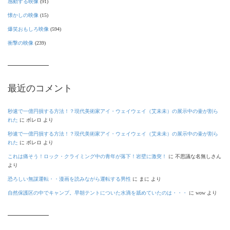
感動する映像
(91)
懐かしの映像
(15)
爆笑おもしろ映像
(594)
衝撃の映像
(239)
最近のコメント
秒速で一億円損する方法！？現代美術家アイ・ウェイウェイ（艾未未）の展示中の壷が割ら
れた
に
ボレロ
より
秒速で一億円損する方法！？現代美術家アイ・ウェイウェイ（艾未未）の展示中の壷が割ら
れた
に
ボレロ
より
これは痛そう！ロック・クライミング中の青年が落下！岩壁に激突！
に
不思議な名無しさん
より
恐ろしい無謀運転・・漫画を読みながら運転する男性
に
まに
より
自然保護区の中でキャンプ。早朝テントについた水滴を舐めていたのは・・・
に
wow
より