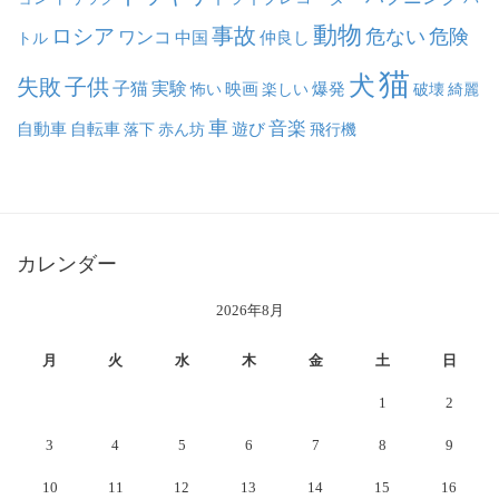
動物
事故
ロシア
危ない
危険
ワンコ
中国
仲良し
トル
猫
犬
失敗
子供
子猫
実験
映画
怖い
楽しい
爆発
破壊
綺麗
車
音楽
自動車
自転車
落下
赤ん坊
遊び
飛行機
カレンダー
2026年8月
月
火
水
木
金
土
日
1
2
3
4
5
6
7
8
9
10
11
12
13
14
15
16