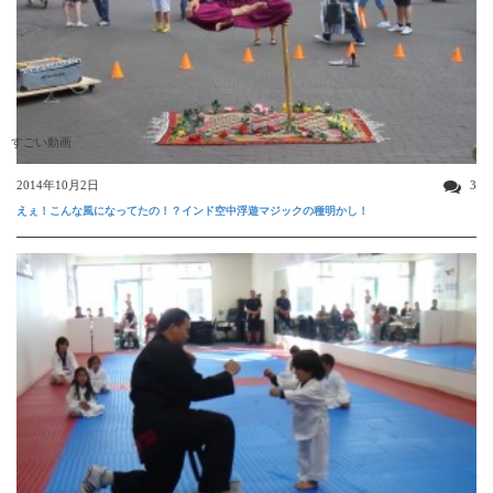
すごい動画
2014年10月2日
3
えぇ！こんな風になってたの！？インド空中浮遊マジックの種明かし！