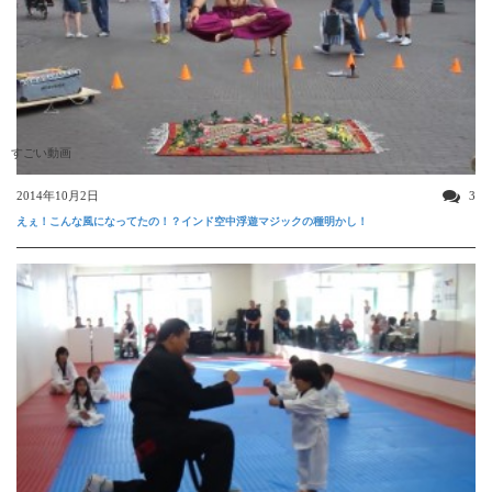
すごい動画
2014年10月2日
3
えぇ！こんな風になってたの！？インド空中浮遊マジックの種明かし！