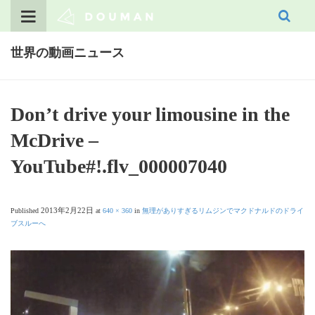
Skip
to
content
世界の動画ニュース
Don’t drive your limousine in the
McDrive –
YouTube#!.flv_000007040
2013年2月22日
Published
at
640 × 360
in
無理がありすぎるリムジンでマクドナルドのドライ
ブスルーへ