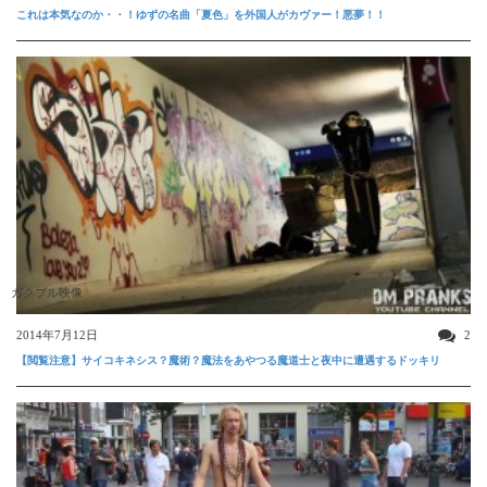
これは本気なのか・・！ゆずの名曲「夏色」を外国人がカヴァー！悪夢！！
ガクブル映像
2014年7月12日
2
【閲覧注意】サイコキネシス？魔術？魔法をあやつる魔道士と夜中に遭遇するドッキリ