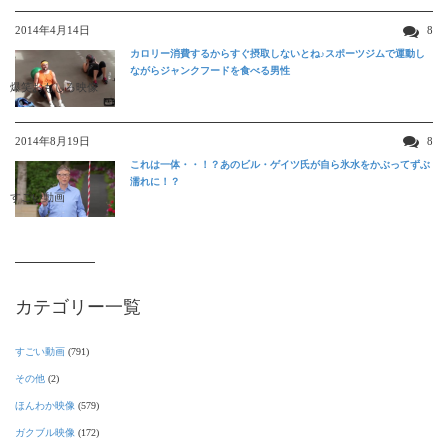
2014年4月14日
8
カロリー消費するからすぐ摂取しないとね♪スポーツジムで運動し
ながらジャンクフードを食べる男性
爆笑おもしろ映像
2014年8月19日
8
これは一体・・！？あのビル・ゲイツ氏が自ら氷水をかぶってずぶ
濡れに！？
すごい動画
カテゴリー一覧
すごい動画
(791)
その他
(2)
ほんわか映像
(579)
ガクブル映像
(172)