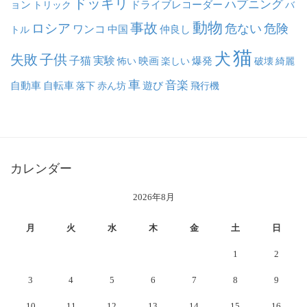
ドッキリ
ハプニング
ョン
ドライブレコーダー
トリック
バ
動物
事故
ロシア
危ない
危険
ワンコ
中国
仲良し
トル
猫
犬
失敗
子供
子猫
実験
映画
怖い
楽しい
爆発
破壊
綺麗
車
音楽
自動車
自転車
落下
赤ん坊
遊び
飛行機
カレンダー
2026年8月
月
火
水
木
金
土
日
1
2
3
4
5
6
7
8
9
10
11
12
13
14
15
16