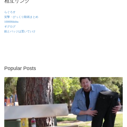
相互リンク
らぐろす
笑撃・びっくり動画まとめ
100000dobu
ギグログ
銃とバッジは置いていけ
Popular Posts