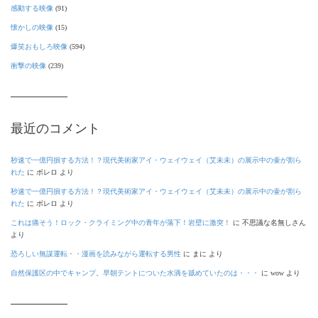
感動する映像
(91)
懐かしの映像
(15)
爆笑おもしろ映像
(594)
衝撃の映像
(239)
最近のコメント
秒速で一億円損する方法！？現代美術家アイ・ウェイウェイ（艾未未）の展示中の壷が割ら
れた
に
ボレロ
より
秒速で一億円損する方法！？現代美術家アイ・ウェイウェイ（艾未未）の展示中の壷が割ら
れた
に
ボレロ
より
これは痛そう！ロック・クライミング中の青年が落下！岩壁に激突！
に
不思議な名無しさん
より
恐ろしい無謀運転・・漫画を読みながら運転する男性
に
まに
より
自然保護区の中でキャンプ。早朝テントについた水滴を舐めていたのは・・・
に
wow
より