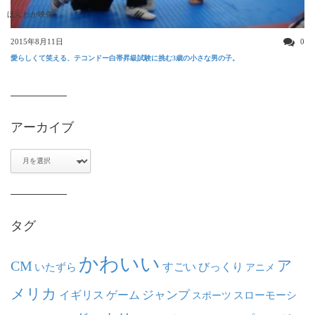
ほんわか映像
2015年8月11日
0
愛らしくて笑える、テコンドー白帯昇級試験に挑む3歳の小さな男の子。
アーカイブ
ア
ー
カ
イ
ブ
タグ
かわいい
ア
CM
いたずら
すごい
びっくり
アニメ
メリカ
ジャンプ
イギリス
ゲーム
スポーツ
スローモーシ