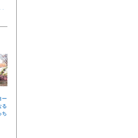
・・
ヨー
なる
っち