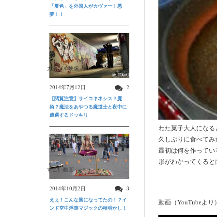
「夏色」を外国人がカヴァー！悪
夢！！
ガクブル映像
2014年7月12日
2
【閲覧注意】サイコキネシス？魔
術？魔法をあやつる魔道士と夜中に
遭遇するドッキリ
わた菓子大人になる
久しぶりに食べてみ
最初は何を作ってい
形がわかってくると
すごい動画
2014年10月2日
3
えぇ！こんな風になってたの！？イ
動画（YouTubeより
ンド空中浮遊マジックの種明かし！