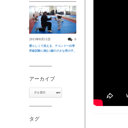
ほんわか映像
2015年8月11日
0
愛らしくて笑える、テコンドー白帯
昇級試験に挑む3歳の小さな男の子。
アーカイブ
ア
ー
カ
イ
ブ
タグ