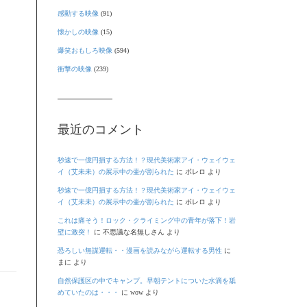
感動する映像
(91)
懐かしの映像
(15)
爆笑おもしろ映像
(594)
衝撃の映像
(239)
最近のコメント
秒速で一億円損する方法！？現代美術家アイ・ウェイウェ
イ（艾未未）の展示中の壷が割られた
に
ボレロ
より
秒速で一億円損する方法！？現代美術家アイ・ウェイウェ
イ（艾未未）の展示中の壷が割られた
に
ボレロ
より
これは痛そう！ロック・クライミング中の青年が落下！岩
壁に激突！
に
不思議な名無しさん
より
恐ろしい無謀運転・・漫画を読みながら運転する男性
に
まに
より
自然保護区の中でキャンプ。早朝テントについた水滴を舐
めていたのは・・・
に
wow
より