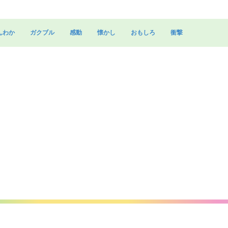
んわか
ガクブル
感動
懐かし
おもしろ
衝撃