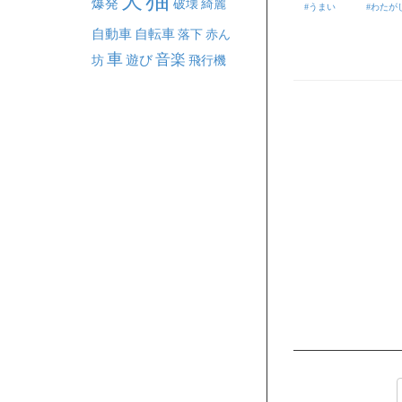
犬
爆発
破壊
綺麗
うまい
わたが
自動車
自転車
落下
赤ん
車
音楽
坊
遊び
飛行機