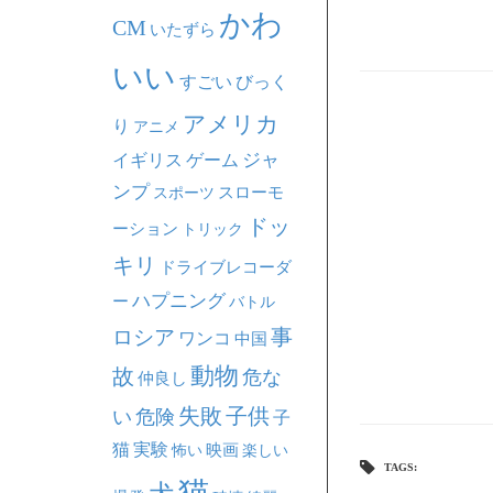
かわ
CM
いたずら
いい
すごい
びっく
アメリカ
り
アニメ
ジャ
イギリス
ゲーム
ンプ
スポーツ
スローモ
ドッ
ーション
トリック
キリ
ドライブレコーダ
ハプニング
ー
バトル
事
ロシア
ワンコ
中国
動物
故
危な
仲良し
失敗
子供
い
危険
子
猫
実験
映画
怖い
楽しい
TAGS:
猫