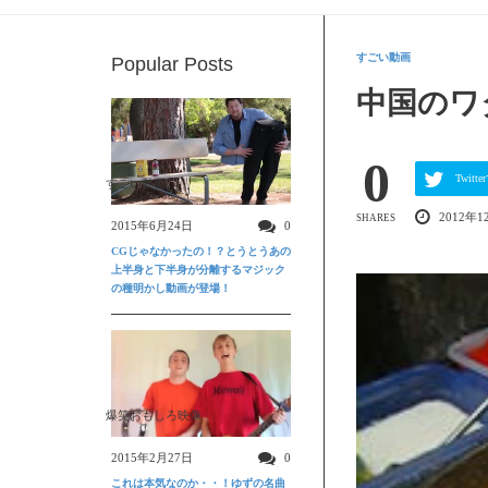
すごい動画
Popular Posts
中国のワ
0
Twit
すごい動画
2012年1
SHARES
2015年6月24日
0
CGじゃなかったの！？とうとうあの
上半身と下半身が分離するマジック
の種明かし動画が登場！
爆笑おもしろ映像
2015年2月27日
0
これは本気なのか・・！ゆずの名曲