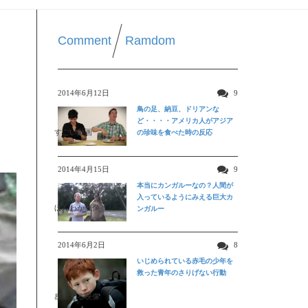
Comment
Ramdom
2014年6月12日
9
鳥の足、納豆、ドリアンな
ど・・・・アメリカ人がアジア
すごい動画
の珍味を食べた時の反応
2014年4月15日
9
本当にカンガルーなの？人間が
入っているようにみえる巨大カ
ほんわか映像
ンガルー
2014年6月2日
8
いじめられている赤毛の少年を
救った青年のさりげない行動
感動する映像