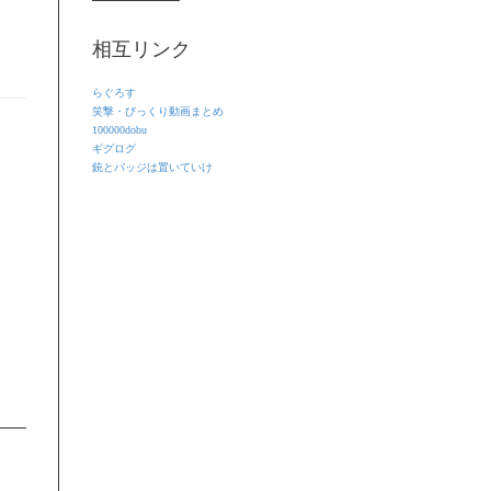
相互リンク
らぐろす
笑撃・びっくり動画まとめ
100000dobu
ギグログ
銃とバッジは置いていけ