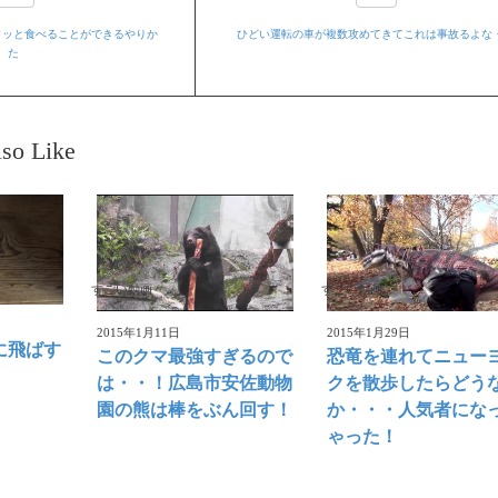
クッと食べることができるやりか
ひどい運転の車が複数攻めてきてこれは事故るよな
た
so Like
すごい動画
すごい動画
2015年1月11日
2015年1月29日
に飛ばす
このクマ最強すぎるので
恐竜を連れてニュー
は・・！広島市安佐動物
クを散歩したらどう
園の熊は棒をぶん回す！
か・・・人気者にな
ゃった！