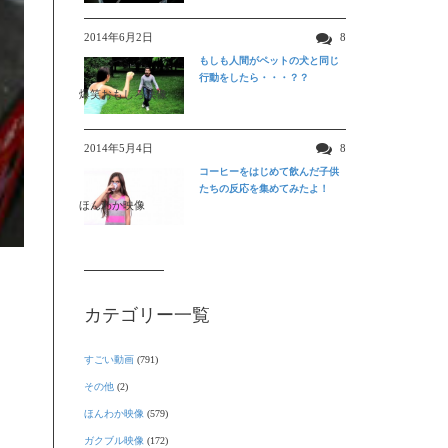
2014年6月2日
8
もしも人間がペットの犬と同じ
行動をしたら・・・？？
爆笑おもしろ映像
2014年5月4日
8
コーヒーをはじめて飲んだ子供
たちの反応を集めてみたよ！
ほんわか映像
カテゴリー一覧
すごい動画
(791)
その他
(2)
ほんわか映像
(579)
ガクブル映像
(172)