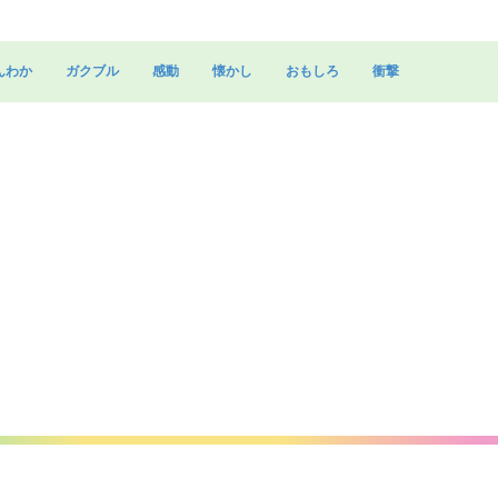
んわか
ガクブル
感動
懐かし
おもしろ
衝撃