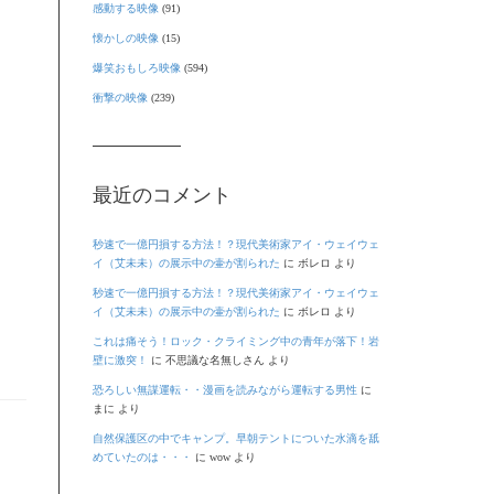
感動する映像
(91)
懐かしの映像
(15)
爆笑おもしろ映像
(594)
衝撃の映像
(239)
最近のコメント
秒速で一億円損する方法！？現代美術家アイ・ウェイウェ
イ（艾未未）の展示中の壷が割られた
に
ボレロ
より
秒速で一億円損する方法！？現代美術家アイ・ウェイウェ
イ（艾未未）の展示中の壷が割られた
に
ボレロ
より
これは痛そう！ロック・クライミング中の青年が落下！岩
壁に激突！
に
不思議な名無しさん
より
恐ろしい無謀運転・・漫画を読みながら運転する男性
に
まに
より
自然保護区の中でキャンプ。早朝テントについた水滴を舐
めていたのは・・・
に
wow
より