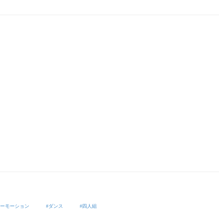
ーモーション
ダンス
四人組