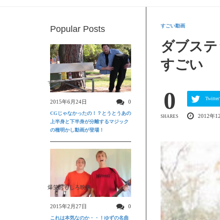
すごい動画
Popular Posts
ダブステ
すごい
すごい動画
0
Twit
2015年6月24日
0
CGじゃなかったの！？とうとうあの
2012年1
SHARES
上半身と下半身が分離するマジック
の種明かし動画が登場！
爆笑おもしろ映像
2015年2月27日
0
これは本気なのか・・！ゆずの名曲