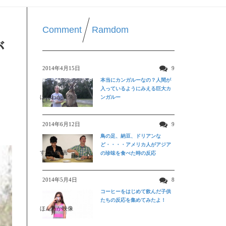
Comment
Ramdom
が
2014年4月15日
9
本当にカンガルーなの？人間が
入っているようにみえる巨大カ
ほんわか映像
ンガルー
2014年6月12日
9
鳥の足、納豆、ドリアンな
ど・・・・アメリカ人がアジア
すごい動画
の珍味を食べた時の反応
2014年5月4日
8
コーヒーをはじめて飲んだ子供
たちの反応を集めてみたよ！
ほんわか映像