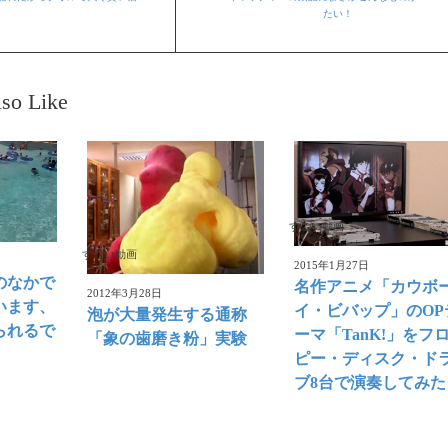
たい！
so Like
すごい動画
すごい動画
2015年1月27日
のなかで
名作アニメ「カウボ
2012年3月28日
います、
イ・ビバップ」のOP
泡が大量発生する通称
られるで
ーマ「TanK!」をフ
「象の歯磨き粉」実験
ピー・ディスク・ド
ブ8台で演奏してみた