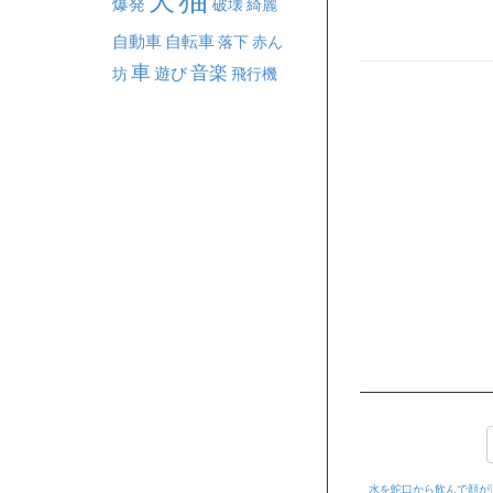
犬
爆発
破壊
綺麗
自動車
自転車
落下
赤ん
車
音楽
坊
遊び
飛行機
水を蛇口から飲んで顔が