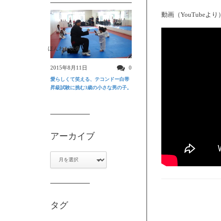
動画（YouTubeより
ほんわか映像
2015年8月11日
0
愛らしくて笑える、テコンドー白帯
昇級試験に挑む3歳の小さな男の子。
アーカイブ
ア
ー
カ
イ
ブ
タグ