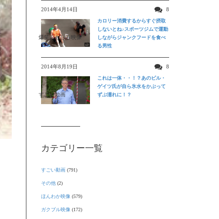
2014年4月14日
8
カロリー消費するからすぐ摂取
しないとね♪スポーツジムで運動
爆笑おもしろ映像
しながらジャンクフードを食べ
る男性
2014年8月19日
8
これは一体・・！？あのビル・
ゲイツ氏が自ら氷水をかぶって
すごい動画
ずぶ濡れに！？
カテゴリー一覧
すごい動画
(791)
その他
(2)
ほんわか映像
(579)
ガクブル映像
(172)