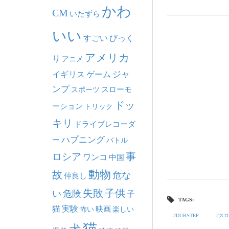
かわ
CM
いたずら
いい
すごい
びっく
アメリカ
り
アニメ
ジャ
イギリス
ゲーム
ンプ
スポーツ
スローモ
ドッ
ーション
トリック
キリ
ドライブレコーダ
ハプニング
ー
バトル
事
ロシア
ワンコ
中国
動物
故
危な
仲良し
失敗
子供
い
危険
子
TAGS:
猫
実験
映画
怖い
楽しい
DUBSTEP
スロ
猫