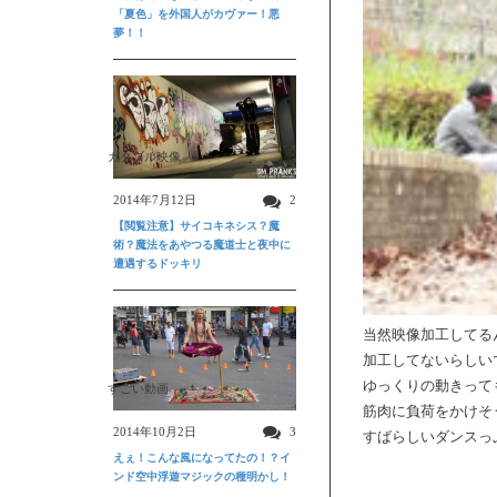
「夏色」を外国人がカヴァー！悪
夢！！
ガクブル映像
2014年7月12日
2
【閲覧注意】サイコキネシス？魔
術？魔法をあやつる魔道士と夜中に
遭遇するドッキリ
当然映像加工してる
加工してないらしい
ゆっくりの動きって
すごい動画
筋肉に負荷をかけそ
2014年10月2日
3
すばらしいダンスっ
えぇ！こんな風になってたの！？イ
ンド空中浮遊マジックの種明かし！