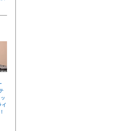
ー
テ
ロッ
ライ
！