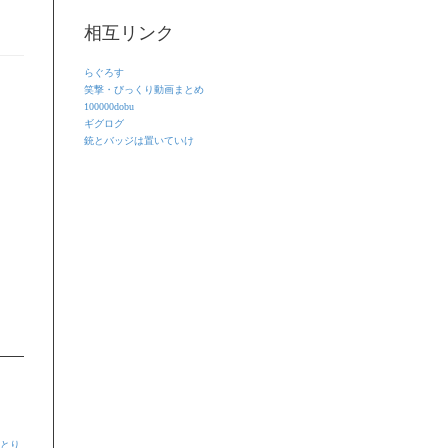
相互リンク
らぐろす
笑撃・びっくり動画まとめ
100000dobu
ギグログ
銃とバッジは置いていけ
・とり