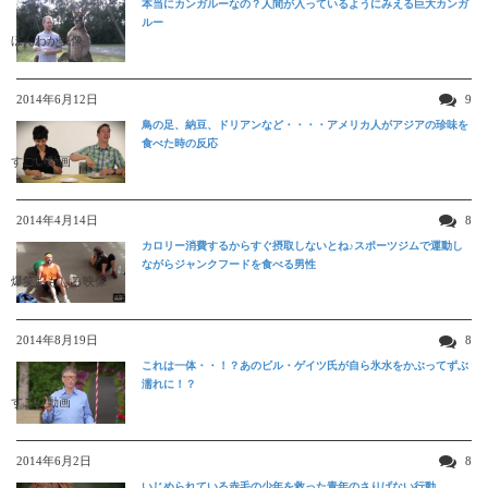
本当にカンガルーなの？人間が入っているようにみえる巨大カンガ
ルー
ほんわか映像
2014年6月12日
9
鳥の足、納豆、ドリアンなど・・・・アメリカ人がアジアの珍味を
食べた時の反応
すごい動画
2014年4月14日
8
カロリー消費するからすぐ摂取しないとね♪スポーツジムで運動し
ながらジャンクフードを食べる男性
爆笑おもしろ映像
2014年8月19日
8
これは一体・・！？あのビル・ゲイツ氏が自ら氷水をかぶってずぶ
濡れに！？
すごい動画
2014年6月2日
8
いじめられている赤毛の少年を救った青年のさりげない行動