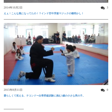
2014年10月2日
3
えぇ！こんな風になってたの！？インド空中浮遊マジックの種明かし！
ほんわか映像
2015年8月11日
0
愛らしくて笑える、テコンドー白帯昇級試験に挑む3歳の小さな男の子。