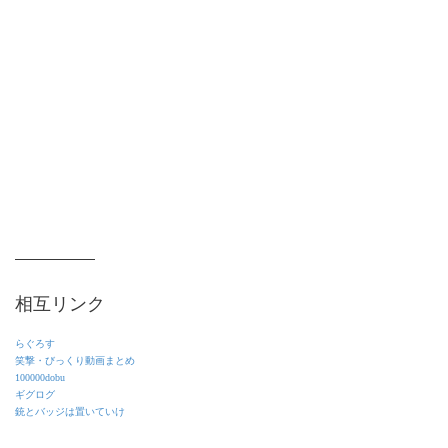
相互リンク
らぐろす
笑撃・びっくり動画まとめ
100000dobu
ギグログ
銃とバッジは置いていけ