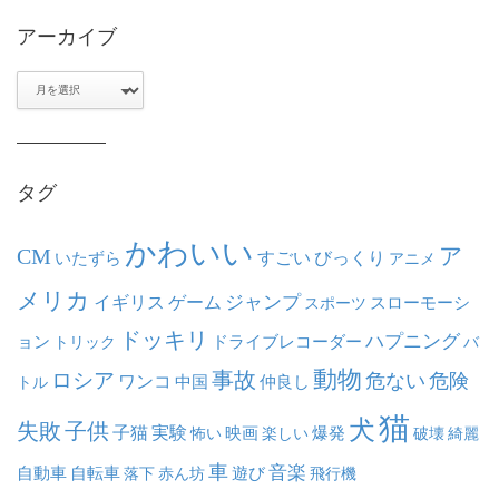
アーカイブ
ア
ー
カ
イ
ブ
タグ
かわいい
ア
CM
いたずら
すごい
びっくり
アニメ
メリカ
ジャンプ
イギリス
ゲーム
スポーツ
スローモーシ
ドッキリ
ハプニング
ョン
ドライブレコーダー
トリック
バ
動物
事故
ロシア
危ない
危険
ワンコ
中国
仲良し
トル
猫
犬
失敗
子供
子猫
実験
映画
怖い
楽しい
爆発
破壊
綺麗
車
音楽
自動車
自転車
落下
赤ん坊
遊び
飛行機