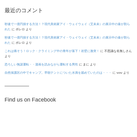
最近のコメント
秒速で一億円損する方法！？現代美術家アイ・ウェイウェイ（艾未未）の展示中の壷が割ら
れた
に
ボレロ
より
秒速で一億円損する方法！？現代美術家アイ・ウェイウェイ（艾未未）の展示中の壷が割ら
れた
に
ボレロ
より
これは痛そう！ロック・クライミング中の青年が落下！岩壁に激突！
に
不思議な名無しさん
より
恐ろしい無謀運転・・漫画を読みながら運転する男性
に
まに
より
自然保護区の中でキャンプ。早朝テントについた水滴を舐めていたのは・・・
に
wow
より
Find us on Facebook