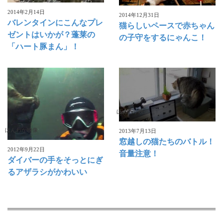
2014年2月14日
2014年12月31日
バレンタインにこんなプレ
猫らしいペースで赤ちゃん
ゼントはいかが？蓬莱の
の子守をするにゃんこ！
「ハート豚まん」！
ほんわか映像
ほんわか映像
2013年7月13日
窓越しの猫たちのバトル！
2012年9月22日
音量注意！
ダイバーの手をそっとにぎ
るアザラシがかわいい