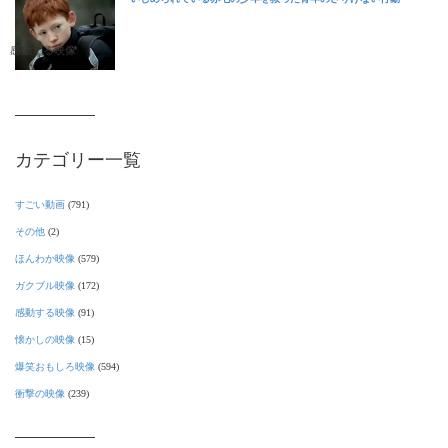
感動する映像
カテゴリー一覧
すごい動画
(791)
その他
(2)
ほんわか映像
(579)
ガクブル映像
(172)
感動する映像
(91)
懐かしの映像
(15)
爆笑おもしろ映像
(594)
衝撃の映像
(239)