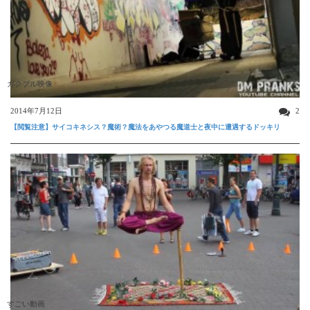
ガクブル映像
2014年7月12日
2
【閲覧注意】サイコキネシス？魔術？魔法をあやつる魔道士と夜中に遭遇するドッキリ
すごい動画