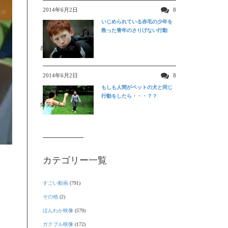
2014年6月2日
8
いじめられている赤毛の少年を
救った青年のさりげない行動
感動する映像
2014年6月2日
8
もしも人間がペットの犬と同じ
行動をしたら・・・？？
爆笑おもしろ映像
カテゴリー一覧
すごい動画
(791)
その他
(2)
ほんわか映像
(579)
ガクブル映像
(172)