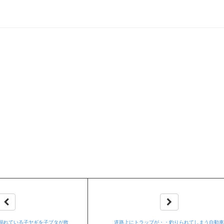
溺れている子ヤギを子ブタが救
道路上にトラップが・・釣りられてしまう自動