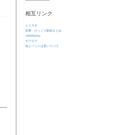
相互リンク
らぐろす
笑撃・びっくり動画まとめ
100000dobu
ギグログ
銃とバッジは置いていけ
車