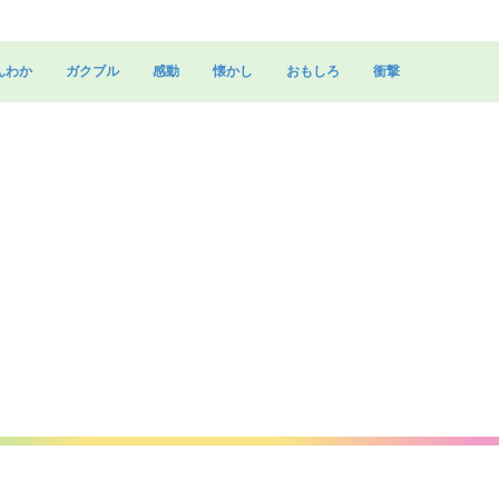
んわか
ガクブル
感動
懐かし
おもしろ
衝撃