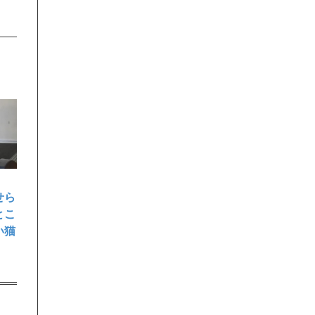
せら
とこ
い猫