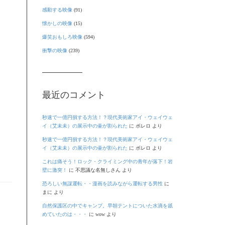
感動する映像
(91)
懐かしの映像
(15)
爆笑おもしろ映像
(594)
衝撃の映像
(239)
最近のコメント
秒速で一億円損する方法！？現代美術家アイ・ウェイウェ
イ（艾未未）の展示中の壷が割られた
に
ボレロ
より
秒速で一億円損する方法！？現代美術家アイ・ウェイウェ
イ（艾未未）の展示中の壷が割られた
に
ボレロ
より
これは痛そう！ロック・クライミング中の青年が落下！岩
壁に激突！
に
不思議な名無しさん
より
恐ろしい無謀運転・・漫画を読みながら運転する男性
に
まに
より
自然保護区の中でキャンプ。早朝テントについた水滴を舐
めていたのは・・・
に
wow
より