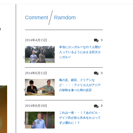
Comment
Ramdom
っ
2014年4月15日
9
本当にカンガルーなの？人間が
入っているようにみえる巨大カ
ほんわか映像
ンガルー
2014年6月12日
9
鳥の足、納豆、ドリアンな
ど・・・・アメリカ人がアジア
すごい動画
の珍味を食べた時の反応
2014年8月19日
8
これは一体・・！？あのビル・
ゲイツ氏が自ら氷水をかぶって
すごい動画
ずぶ濡れに！？