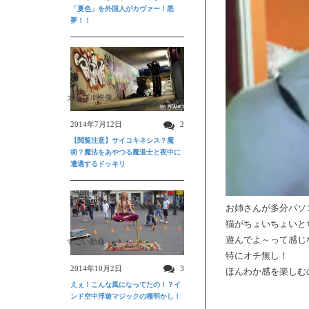
「夏色」を外国人がカヴァー！悪
夢！！
ガクブル映像
2014年7月12日
2
【閲覧注意】サイコキネシス？魔
術？魔法をあやつる魔道士と夜中に
遭遇するドッキリ
お姉さんが多分パソ
猫がちょいちょいと
遊んでよ～って感じ
すごい動画
特にオチ無し！
2014年10月2日
3
ほんわか感を楽しむ
えぇ！こんな風になってたの！？イ
ンド空中浮遊マジックの種明かし！