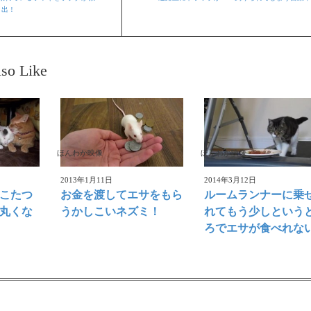
出！
so Like
ほんわか映像
ほんわか映像
2013年1月11日
2014年3月12日
？こたつ
お金を渡してエサをもら
ルームランナーに乗
が丸くな
うかしこいネズミ！
れてもう少しという
ろでエサが食べれな