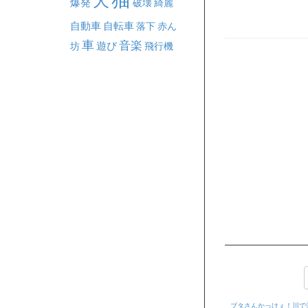
犬
爆発
破壊
綺麗
自動車
自転車
落下
赤ん
車
音楽
坊
遊び
飛行機
ブタさんかっけぇ！川で