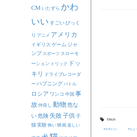
かわ
CM
いたずら
いい
すごい
びっく
アメリカ
り
アニメ
ジャ
イギリス
ゲーム
ンプ
スポーツ
スローモ
ドッ
ーション
トリック
キリ
ドライブレコーダ
ハプニング
ー
バトル
事
ロシア
ワンコ
中国
動物
故
危な
仲良し
失敗
子供
い
危険
子
TAGS:
猫
実験
映画
怖い
楽しい
かわいい
ちょ
猫