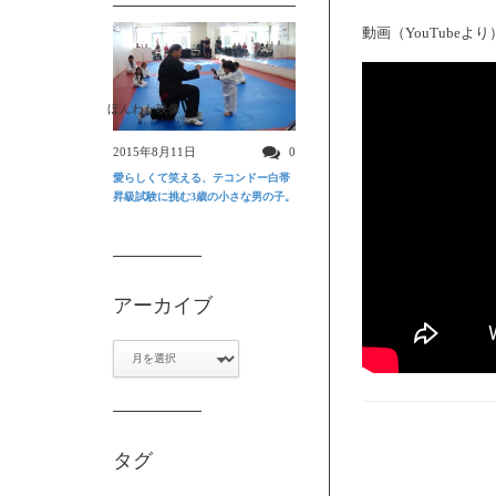
動画（YouTubeより
ほんわか映像
2015年8月11日
0
愛らしくて笑える、テコンドー白帯
昇級試験に挑む3歳の小さな男の子。
アーカイブ
ア
ー
カ
イ
ブ
タグ