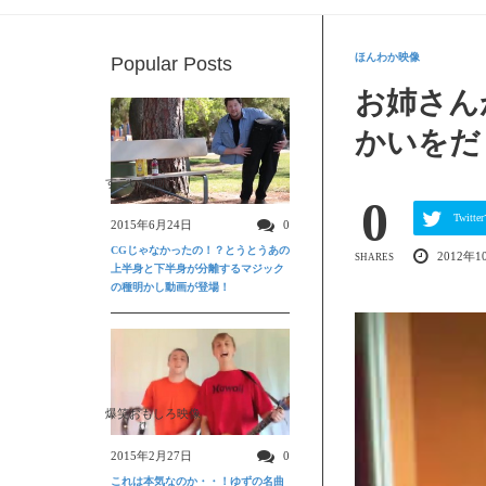
ほんわか映像
Popular Posts
お姉さん
かいをだ
すごい動画
0
Twit
2015年6月24日
0
CGじゃなかったの！？とうとうあの
2012年1
SHARES
上半身と下半身が分離するマジック
の種明かし動画が登場！
爆笑おもしろ映像
2015年2月27日
0
これは本気なのか・・！ゆずの名曲