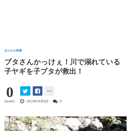
ほんわか映像
ブタさんかっけぇ！川で溺れている
子ヤギを子ブタが救出！
0
2012年10月9日
0
SHARES