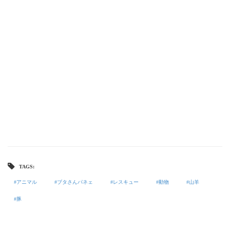
TAGS:
アニマル
ブタさんパネェ
レスキュー
動物
山羊
豚