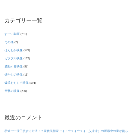
カテゴリー一覧
すごい動画
(791)
その他
(2)
ほんわか映像
(579)
ガクブル映像
(172)
感動する映像
(91)
懐かしの映像
(15)
爆笑おもしろ映像
(594)
衝撃の映像
(239)
最近のコメント
秒速で一億円損する方法！？現代美術家アイ・ウェイウェイ（艾未未）の展示中の壷が割ら