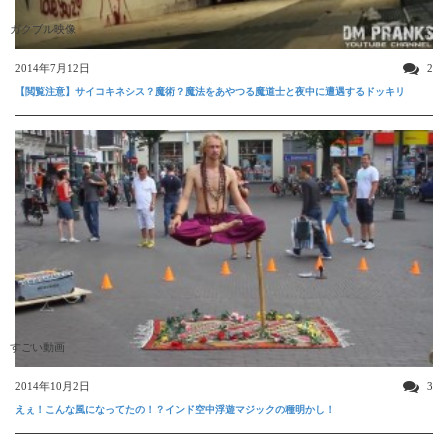
ガクブル映像
2014年7月12日
2
【閲覧注意】サイコキネシス？魔術？魔法をあやつる魔道士と夜中に遭遇するドッキリ
すごい動画
2014年10月2日
3
えぇ！こんな風になってたの！？インド空中浮遊マジックの種明かし！