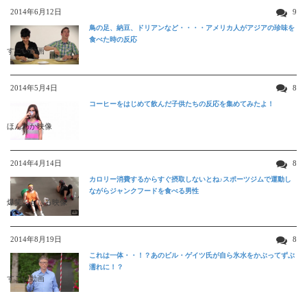
2014年6月12日
9
鳥の足、納豆、ドリアンなど・・・・アメリカ人がアジアの珍味を
食べた時の反応
すごい動画
2014年5月4日
8
コーヒーをはじめて飲んだ子供たちの反応を集めてみたよ！
ほんわか映像
2014年4月14日
8
カロリー消費するからすぐ摂取しないとね♪スポーツジムで運動し
ながらジャンクフードを食べる男性
爆笑おもしろ映像
2014年8月19日
8
これは一体・・！？あのビル・ゲイツ氏が自ら氷水をかぶってずぶ
濡れに！？
すごい動画