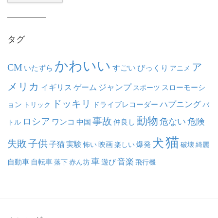
カ
イ
ブ
タグ
かわいい
ア
CM
いたずら
すごい
びっくり
アニメ
メリカ
ジャンプ
イギリス
ゲーム
スポーツ
スローモーシ
ドッキリ
ハプニング
ョン
ドライブレコーダー
トリック
バ
動物
事故
ロシア
危ない
危険
ワンコ
中国
仲良し
トル
猫
犬
失敗
子供
子猫
実験
映画
怖い
楽しい
爆発
破壊
綺麗
車
音楽
自動車
自転車
落下
赤ん坊
遊び
飛行機