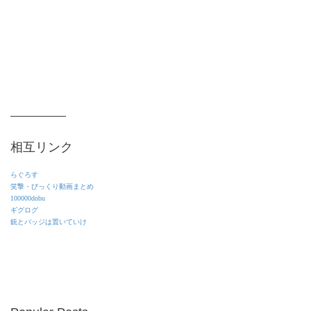
相互リンク
らぐろす
笑撃・びっくり動画まとめ
100000dobu
ギグログ
銃とバッジは置いていけ