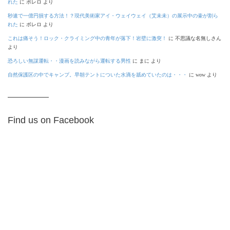
れた
に
ボレロ
より
秒速で一億円損する方法！？現代美術家アイ・ウェイウェイ（艾未未）の展示中の壷が割ら
れた
に
ボレロ
より
これは痛そう！ロック・クライミング中の青年が落下！岩壁に激突！
に
不思議な名無しさん
より
恐ろしい無謀運転・・漫画を読みながら運転する男性
に
まに
より
自然保護区の中でキャンプ。早朝テントについた水滴を舐めていたのは・・・
に
wow
より
Find us on Facebook