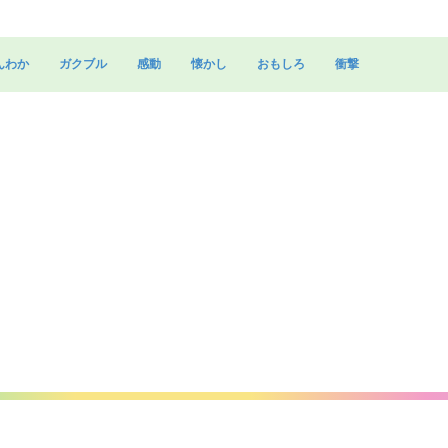
んわか
ガクブル
感動
懐かし
おもしろ
衝撃