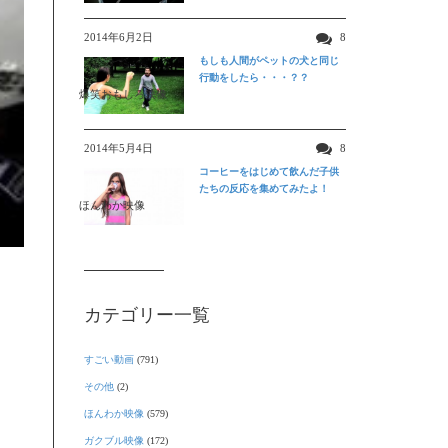
2014年6月2日
8
もしも人間がペットの犬と同じ
行動をしたら・・・？？
爆笑おもしろ映像
2014年5月4日
8
コーヒーをはじめて飲んだ子供
たちの反応を集めてみたよ！
ほんわか映像
カテゴリー一覧
すごい動画
(791)
その他
(2)
ほんわか映像
(579)
ガクブル映像
(172)