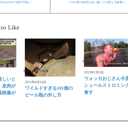
hone/iPadで操作可能に！
一台の車の無理な追い越しで大変な大惨事に
so Like
爆笑おもしろ映像
爆笑おもしろ映像
2013年1月5日
ウォッカおじさん今
怪しいと
2012年6月24日
シュールストロミン
・皮肉が
ワイルドすぎる101個の
食す
風映像が
ビール瓶の外し方
！