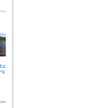
度は
グを