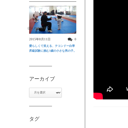
ほんわか映像
2015年8月11日
0
愛らしくて笑える、テコンドー白帯
昇級試験に挑む3歳の小さな男の子。
アーカイブ
ア
ー
カ
イ
ブ
タグ