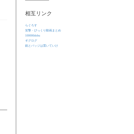
相互リンク
らぐろす
笑撃・びっくり動画まとめ
100000dobu
ギグログ
銃とバッジは置いていけ