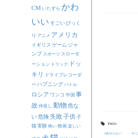
かわ
CM
いたずら
いい
すごい
びっく
アメリカ
り
アニメ
ジャ
イギリス
ゲーム
ンプ
スポーツ
スローモ
ドッ
ーション
トリック
キリ
ドライブレコーダ
ハプニング
ー
バトル
事
ロシア
ワンコ
中国
動物
故
危な
仲良し
失敗
子供
い
危険
子
TAGS:
猫
実験
映画
怖い
楽しい
あせらない
ハ
猫