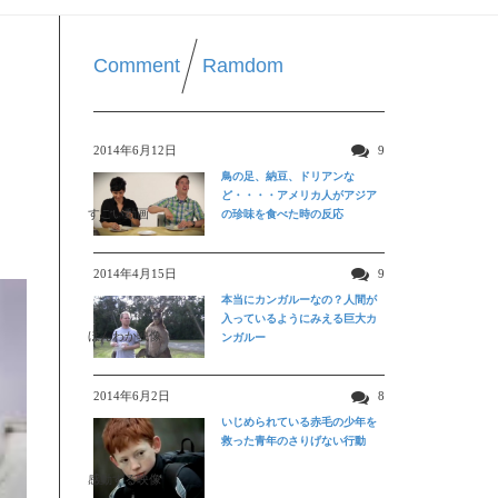
Comment
Ramdom
2014年6月12日
9
鳥の足、納豆、ドリアンな
ど・・・・アメリカ人がアジア
すごい動画
の珍味を食べた時の反応
2014年4月15日
9
本当にカンガルーなの？人間が
入っているようにみえる巨大カ
ほんわか映像
ンガルー
2014年6月2日
8
いじめられている赤毛の少年を
救った青年のさりげない行動
感動する映像