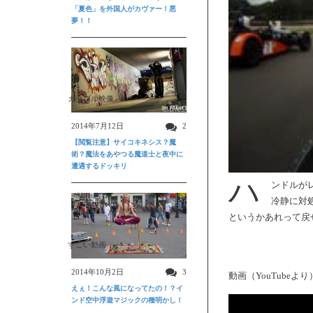
「夏色」を外国人がカヴァー！悪
夢！！
ガクブル映像
2014年7月12日
2
【閲覧注意】サイコキネシス？魔
術？魔法をあやつる魔道士と夜中に
遭遇するドッキリ
ハ
ンドルが
冷静に対
というかあれって戻
すごい動画
2014年10月2日
3
動画（YouTube
えぇ！こんな風になってたの！？イ
ンド空中浮遊マジックの種明かし！