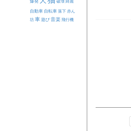
犬
爆発
破壊
綺麗
自動車
自転車
落下
赤ん
車
音楽
坊
遊び
飛行機