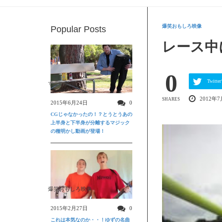
爆笑おもしろ映像
Popular Posts
レース中
0
Twit
すごい動画
2012年7
SHARES
2015年6月24日
0
CGじゃなかったの！？とうとうあの
上半身と下半身が分離するマジック
の種明かし動画が登場！
爆笑おもしろ映像
2015年2月27日
0
これは本気なのか・・！ゆずの名曲