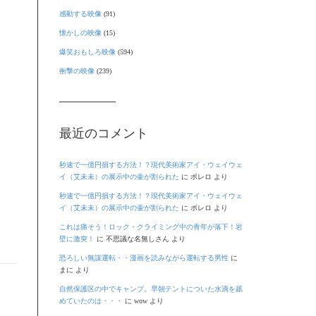
感動する映像
(91)
懐かしの映像
(15)
爆笑おもしろ映像
(594)
衝撃の映像
(239)
最近のコメント
秒速で一億円損する方法！？現代美術家アイ・ウェイウェ
イ（艾未未）の展示中の壷が割られた
に
ボレロ
より
秒速で一億円損する方法！？現代美術家アイ・ウェイウェ
イ（艾未未）の展示中の壷が割られた
に
ボレロ
より
これは痛そう！ロック・クライミング中の青年が落下！岩
壁に激突！
に
不思議な名無しさん
より
恐ろしい無謀運転・・漫画を読みながら運転する男性
に
まに
より
自然保護区の中でキャンプ。早朝テントについた水滴を舐
めていたのは・・・
に
wow
より