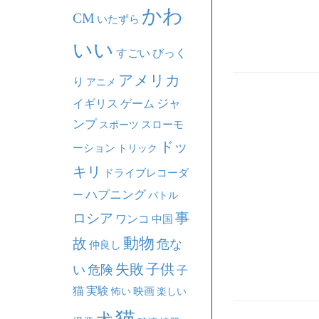
かわ
CM
いたずら
いい
すごい
びっく
アメリカ
り
アニメ
ジャ
イギリス
ゲーム
ンプ
スポーツ
スローモ
ドッ
ーション
トリック
キリ
ドライブレコーダ
ハプニング
ー
バトル
事
ロシア
ワンコ
中国
動物
故
危な
仲良し
失敗
子供
い
危険
子
猫
実験
映画
怖い
楽しい
猫