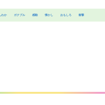
んわか
ガクブル
感動
懐かし
おもしろ
衝撃