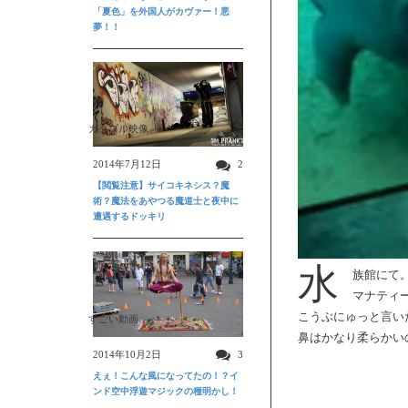
「夏色」を外国人がカヴァー！悪
夢！！
ガクブル映像
2014年7月12日
2
【閲覧注意】サイコキネシス？魔
術？魔法をあやつる魔道士と夜中に
遭遇するドッキリ
水
族館にて
マナティ
こうぶにゅっと言い
すごい動画
鼻はかなり柔らかい
2014年10月2日
3
えぇ！こんな風になってたの！？イ
ンド空中浮遊マジックの種明かし！