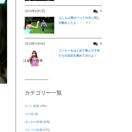
2014年6月2日
8
もしも人間がペットの犬と同じ
行動をしたら・・・？？
爆笑おもしろ映像
2014年5月4日
8
コーヒーをはじめて飲んだ子供
たちの反応を集めてみたよ！
ほんわか映像
カテゴリー一覧
すごい動画
(791)
その他
(2)
ほんわか映像
(579)
ガクブル映像
(172)