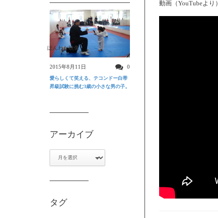
動画（YouTubeよ
ほんわか映像
2015年8月11日
0
愛らしくて笑える、テコンドー白帯
昇級試験に挑む3歳の小さな男の子。
アーカイブ
ア
ー
カ
イ
ブ
タグ