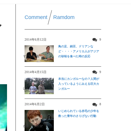
Comment
Ramdom
ア
2014年6月12日
9
鳥の足、納豆、ドリアンな
ど・・・・アメリカ人がアジア
すごい動画
の珍味を食べた時の反応
2014年4月15日
9
本当にカンガルーなの？人間が
入っているようにみえる巨大カ
ほんわか映像
ンガルー
2014年6月2日
8
いじめられている赤毛の少年を
救った青年のさりげない行動
感動する映像