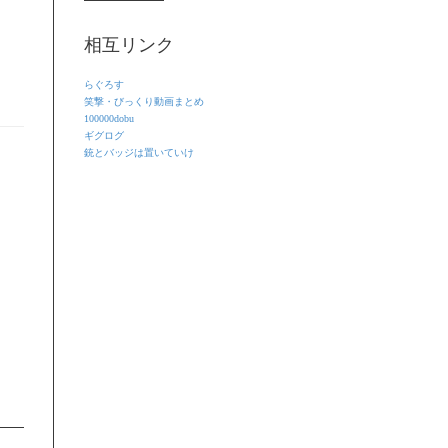
相互リンク
らぐろす
笑撃・びっくり動画まとめ
100000dobu
ギグログ
銃とバッジは置いていけ