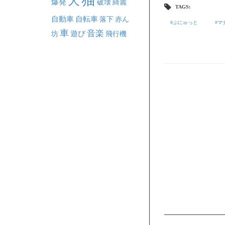
犬
爆発
破壊
綺麗
TAGS:
自動車
自転車
落下
赤ん
ぶにゅっと
マ
車
音楽
坊
遊び
飛行機