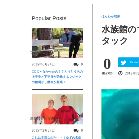
ほんわか映像
Popular Posts
水族館の
タック
すごい動画
0
Twit
2015年6月24日
0
CGじゃなかったの！？とうとうあの
2012年
SHARES
上半身と下半身が分離するマジック
の種明かし動画が登場！
爆笑おもしろ映像
2015年2月27日
0
これは本気なのか・・！ゆずの名曲