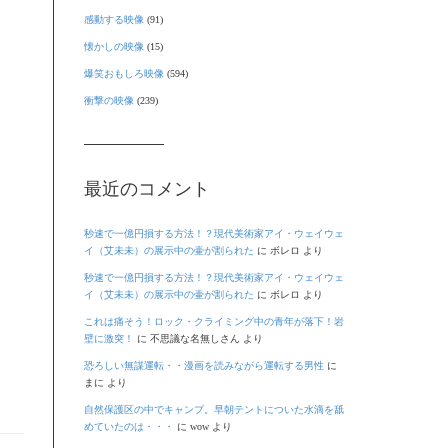
感動する映像
(91)
懐かしの映像
(15)
爆笑おもしろ映像
(594)
衝撃の映像
(239)
最近のコメント
秒速で一億円損する方法！？現代美術家アイ・ウェイウェ
イ（艾未未）の展示中の壷が割られた
に
ボレロ
より
秒速で一億円損する方法！？現代美術家アイ・ウェイウェ
イ（艾未未）の展示中の壷が割られた
に
ボレロ
より
これは痛そう！ロック・クライミング中の青年が落下！岩
壁に激突！
に
不思議な名無しさん
より
恐ろしい無謀運転・・漫画を読みながら運転する男性
に
まに
より
自然保護区の中でキャンプ。早朝テントについた水滴を舐
めていたのは・・・
に
wow
より