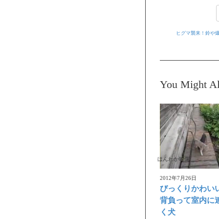
ヒグマ襲来！鈴や
You Might Al
ほんわか映像
2012年7月26日
びっくりかわい
背負って室内に
く犬