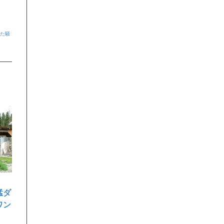
でた騒
猛ダ
ワン