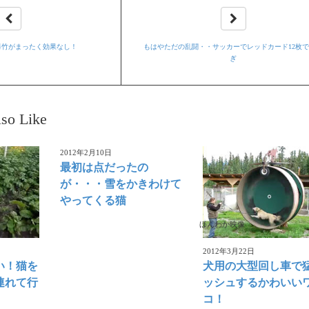
爆竹がまったく効果なし！
もはやただの乱闘・・サッカーでレッドカード12枚
ぎ
so Like
2012年2月10日
最初は点だったの
が・・・雪をかきわけて
やってくる猫
ほんわか映像
2012年3月22日
い！猫を
犬用の大型回し車で
連れて行
ッシュするかわいい
コ！