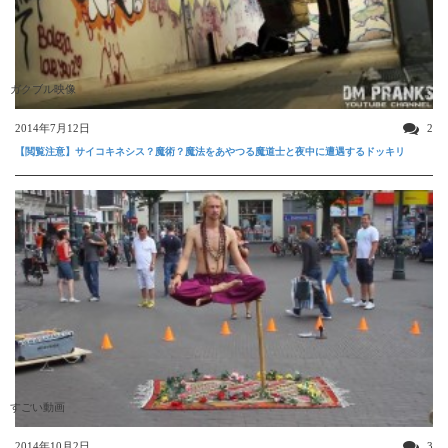
ガクブル映像
2014年7月12日
2
【閲覧注意】サイコキネシス？魔術？魔法をあやつる魔道士と夜中に遭遇するドッキリ
すごい動画
2014年10月2日
3