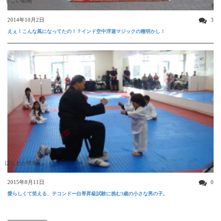
すごい動画
2014年10月2日
3
えぇ！こんな風になってたの！？インド空中浮遊マジックの種明かし！
ほんわか映像
2015年8月11日
0
愛らしくて笑える、テコンドー白帯昇級試験に挑む3歳の小さな男の子。