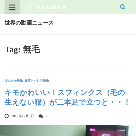
Skip
to
content
世界の動画ニュース
Tag: 無毛
ほんわか映像
,
爆笑おもしろ映像
キモかわいい！スフィンクス（毛の
生えない猫）が二本足で立つと・・！
2013年12月5日
0