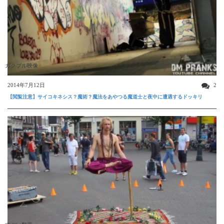
ガクブル映像
2014年7月12日
2
【閲覧注意】サイコキネシス？魔術？魔法をあやつる魔道士と夜中に遭遇するドッキリ