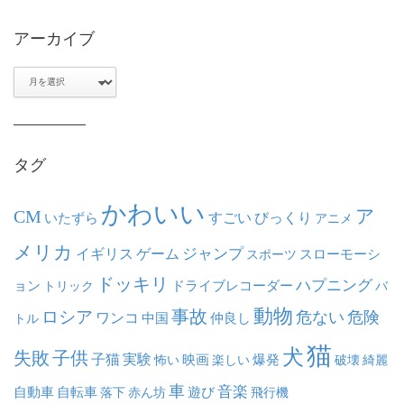
アーカイブ
ア
ー
カ
イ
ブ
タグ
かわいい
ア
CM
いたずら
すごい
びっくり
アニメ
メリカ
ジャンプ
イギリス
ゲーム
スポーツ
スローモーシ
ドッキリ
ハプニング
ョン
ドライブレコーダー
トリック
バ
動物
事故
ロシア
危ない
危険
ワンコ
中国
仲良し
トル
猫
犬
失敗
子供
子猫
実験
映画
怖い
楽しい
爆発
破壊
綺麗
車
音楽
自動車
自転車
落下
赤ん坊
遊び
飛行機