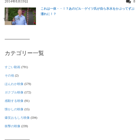
2014年8月19日
8
これは一体・・！？あのビル・ゲイツ氏が自ら氷水をかぶってずぶ
濡れに！？
すごい動画
カテゴリー一覧
すごい動画
(791)
その他
(2)
ほんわか映像
(579)
ガクブル映像
(172)
感動する映像
(91)
懐かしの映像
(15)
爆笑おもしろ映像
(594)
衝撃の映像
(239)