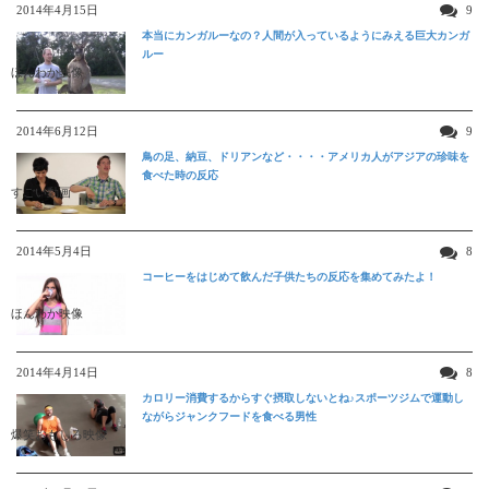
2014年4月15日
9
本当にカンガルーなの？人間が入っているようにみえる巨大カンガ
ルー
ほんわか映像
2014年6月12日
9
鳥の足、納豆、ドリアンなど・・・・アメリカ人がアジアの珍味を
食べた時の反応
すごい動画
2014年5月4日
8
コーヒーをはじめて飲んだ子供たちの反応を集めてみたよ！
ほんわか映像
2014年4月14日
8
カロリー消費するからすぐ摂取しないとね♪スポーツジムで運動し
ながらジャンクフードを食べる男性
爆笑おもしろ映像