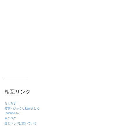
相互リンク
らぐろす
笑撃・びっくり動画まとめ
100000dobu
ギグログ
銃とバッジは置いていけ