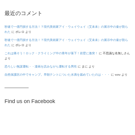
最近のコメント
秒速で一億円損する方法！？現代美術家アイ・ウェイウェイ（艾未未）の展示中の壷が割ら
れた
に
ボレロ
より
秒速で一億円損する方法！？現代美術家アイ・ウェイウェイ（艾未未）の展示中の壷が割ら
れた
に
ボレロ
より
これは痛そう！ロック・クライミング中の青年が落下！岩壁に激突！
に
不思議な名無しさん
より
恐ろしい無謀運転・・漫画を読みながら運転する男性
に
まに
より
自然保護区の中でキャンプ。早朝テントについた水滴を舐めていたのは・・・
に
wow
より
Find us on Facebook