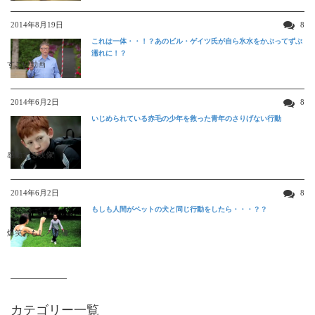
2014年8月19日
8
これは一体・・！？あのビル・ゲイツ氏が自ら氷水をかぶってずぶ
濡れに！？
すごい動画
2014年6月2日
8
いじめられている赤毛の少年を救った青年のさりげない行動
感動する映像
2014年6月2日
8
もしも人間がペットの犬と同じ行動をしたら・・・？？
爆笑おもしろ映像
カテゴリー一覧