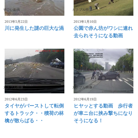
すごい動画
ガクブル映像
2013年5月22日
2013年1月10日
川に発生した謎の巨大な渦
公園で赤ん坊がワシに連れ
去られそうになる動画
ガクブル映像
ガクブル映像
2012年6月23日
2012年6月19日
タイヤがバーストして転倒
ヒヤッとする動画 歩行者
するトラック・・積荷の林
が車ニ台に挟み撃ちになり
檎が散らばる・・
そうになる！