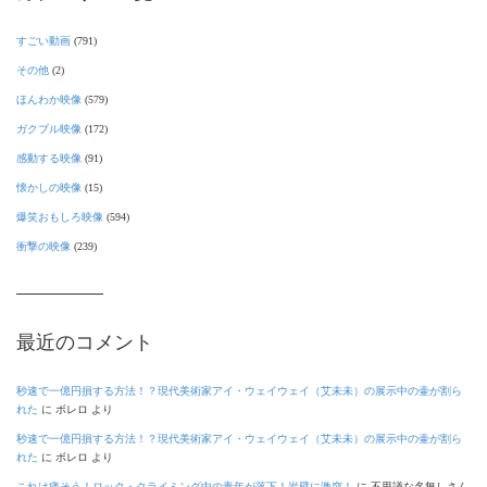
すごい動画
(791)
その他
(2)
ほんわか映像
(579)
ガクブル映像
(172)
感動する映像
(91)
懐かしの映像
(15)
爆笑おもしろ映像
(594)
衝撃の映像
(239)
最近のコメント
秒速で一億円損する方法！？現代美術家アイ・ウェイウェイ（艾未未）の展示中の壷が割ら
れた
に
ボレロ
より
秒速で一億円損する方法！？現代美術家アイ・ウェイウェイ（艾未未）の展示中の壷が割ら
れた
に
ボレロ
より
これは痛そう！ロック・クライミング中の青年が落下！岩壁に激突！
に
不思議な名無しさん