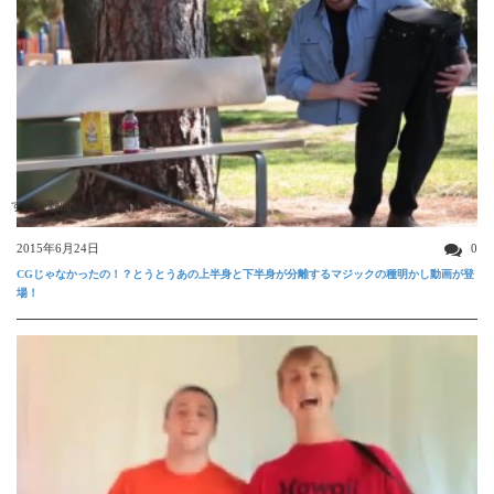
すごい動画
2015年6月24日
0
CGじゃなかったの！？とうとうあの上半身と下半身が分離するマジックの種明かし動画が登
場！