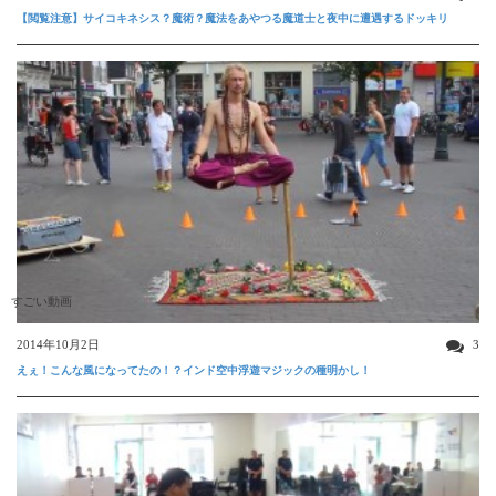
【閲覧注意】サイコキネシス？魔術？魔法をあやつる魔道士と夜中に遭遇するドッキリ
すごい動画
2014年10月2日
3
えぇ！こんな風になってたの！？インド空中浮遊マジックの種明かし！