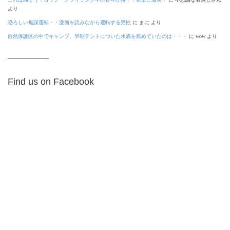
より
恐ろしい無謀運転・・漫画を読みながら運転する男性
に
まに
より
自然保護区の中でキャンプ。早朝テントについた水滴を舐めていたのは・・・
に
wow
より
Find us on Facebook