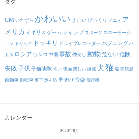
タグ
かわいい
ア
CM
いたずら
すごい
びっくり
アニメ
メリカ
ジャンプ
イギリス
ゲーム
スポーツ
スローモーシ
ドッキリ
ハプニング
ョン
ドライブレコーダー
トリック
バ
動物
事故
ロシア
危ない
危険
ワンコ
中国
仲良し
トル
猫
犬
失敗
子供
子猫
実験
映画
怖い
楽しい
爆発
破壊
綺麗
車
音楽
自動車
自転車
落下
赤ん坊
遊び
飛行機
カレンダー
2026年8月