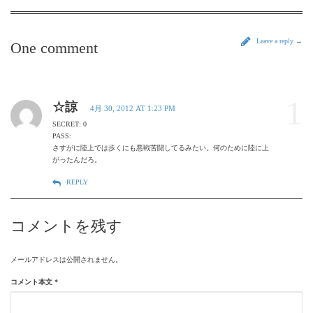
Leave a reply →
One comment
1
☆諒
4月 30, 2012 AT 1:23 PM
SECRET: 0
PASS:
さすがに陸上では歩くにも悪戦苦闘してるみたい。何のために陸に上
がったんだろ。
REPLY
コメントを残す
メールアドレスは公開されません。
コメント本文
*