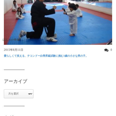
ほんわか映像
2015年8月11日
0
愛らしくて笑える、テコンドー白帯昇級試験に挑む3歳の小さな男の子。
アーカイブ
ア
ー
カ
イ
ブ