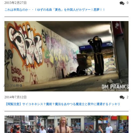
2015年2月27日
0
これは本気なのか・・！ゆずの名曲「夏色」を外国人がカヴァー！悪夢！！
ガクブル映像
2014年7月12日
2
【閲覧注意】サイコキネシス？魔術？魔法をあやつる魔道士と夜中に遭遇するドッキリ