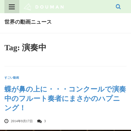
Skip
to
content
世界の動画ニュース
Tag: 演奏中
すごい動画
蝶が鼻の上に・・・コンクールで演奏
中のフルート奏者にまさかのハプニ
ング！
2014年9月17日
3