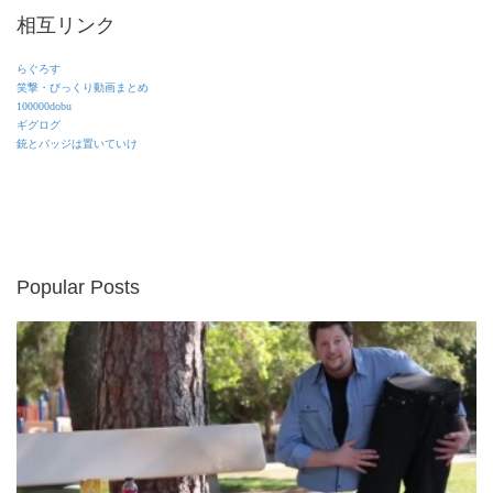
相互リンク
らぐろす
笑撃・びっくり動画まとめ
100000dobu
ギグログ
銃とバッジは置いていけ
Popular Posts