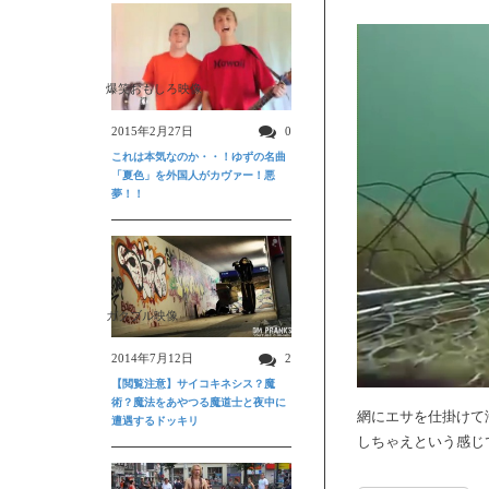
爆笑おもしろ映像
2015年2月27日
0
これは本気なのか・・！ゆずの名曲
「夏色」を外国人がカヴァー！悪
夢！！
ガクブル映像
2014年7月12日
2
【閲覧注意】サイコキネシス？魔
術？魔法をあやつる魔道士と夜中に
網にエサを仕掛けて
遭遇するドッキリ
しちゃえという感じ