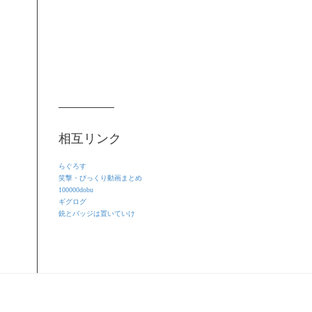
相互リンク
らぐろす
笑撃・びっくり動画まとめ
100000dobu
ギグログ
銃とバッジは置いていけ