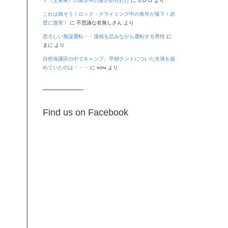
イ（艾未未）の展示中の壷が割られた
に
ボレロ
より
これは痛そう！ロック・クライミング中の青年が落下！岩
壁に激突！
に
不思議な名無しさん
より
恐ろしい無謀運転・・漫画を読みながら運転する男性
に
まに
より
自然保護区の中でキャンプ。早朝テントについた水滴を舐
めていたのは・・・
に
wow
より
Find us on Facebook