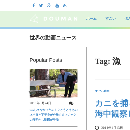
Skip
to
ホーム
すごい
ほ
content
世界の動画ニュース
Tag: 漁
Popular Posts
すごい動画
すごい動画
カニを捕
2015年6月24日
0
CGじゃなかったの！？とうとうあの
海中観察
上半身と下半身が分離するマジック
の種明かし動画が登場！
2014年1月13日