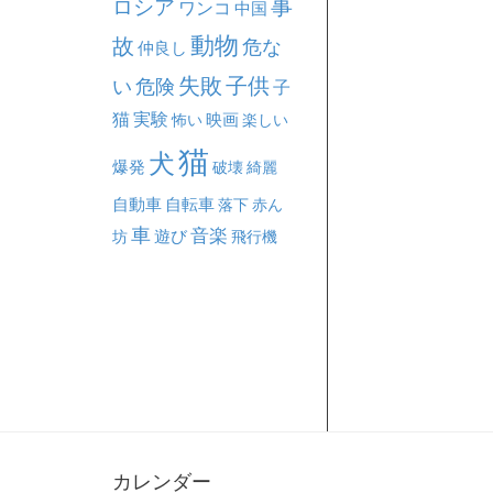
事
ロシア
ワンコ
中国
動物
故
危な
仲良し
失敗
子供
い
危険
子
猫
実験
映画
怖い
楽しい
猫
犬
爆発
破壊
綺麗
自動車
自転車
落下
赤ん
車
音楽
坊
遊び
飛行機
カレンダー