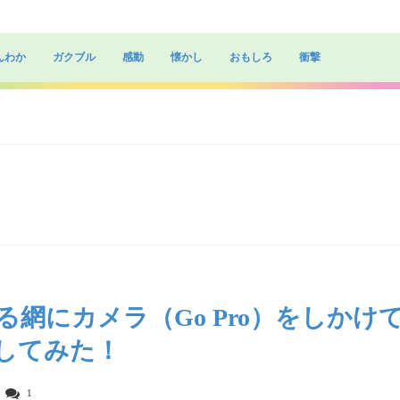
んわか
ガクブル
感動
懐かし
おもしろ
衝撃
る網にカメラ（Go Pro）をしかけ
してみた！
1