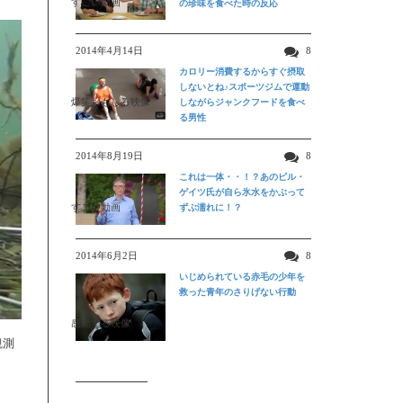
すごい動画
の珍味を食べた時の反応
2014年4月14日
8
カロリー消費するからすぐ摂取
しないとね♪スポーツジムで運動
爆笑おもしろ映像
しながらジャンクフードを食べ
る男性
2014年8月19日
8
これは一体・・！？あのビル・
ゲイツ氏が自ら氷水をかぶって
すごい動画
ずぶ濡れに！？
2014年6月2日
8
いじめられている赤毛の少年を
救った青年のさりげない行動
感動する映像
観測