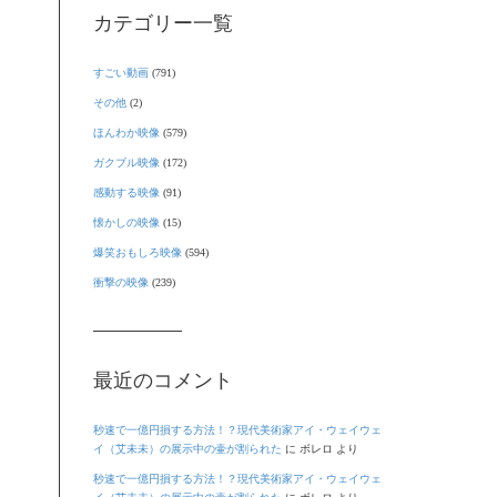
カテゴリー一覧
すごい動画
(791)
その他
(2)
ほんわか映像
(579)
ガクブル映像
(172)
感動する映像
(91)
懐かしの映像
(15)
爆笑おもしろ映像
(594)
衝撃の映像
(239)
最近のコメント
秒速で一億円損する方法！？現代美術家アイ・ウェイウェ
イ（艾未未）の展示中の壷が割られた
に
ボレロ
より
秒速で一億円損する方法！？現代美術家アイ・ウェイウェ