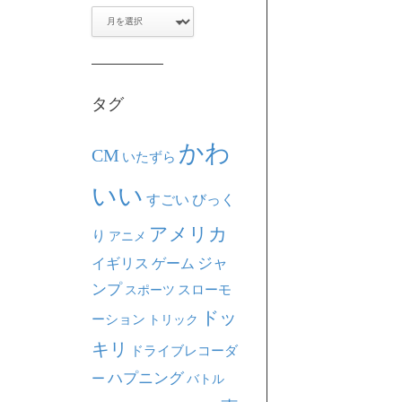
ア
ー
カ
イ
ブ
タグ
かわ
CM
いたずら
いい
すごい
びっく
アメリカ
り
アニメ
ジャ
イギリス
ゲーム
ンプ
スポーツ
スローモ
ドッ
ーション
トリック
キリ
ドライブレコーダ
ハプニング
ー
バトル