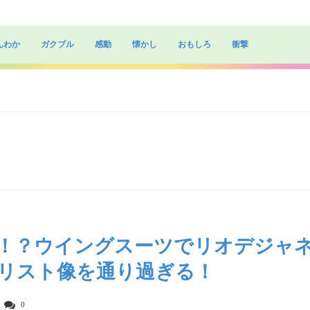
んわか
ガクブル
感動
懐かし
おもしろ
衝撃
！？ウイングスーツでリオデジャ
リスト像を通り過ぎる！
0