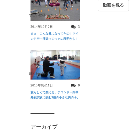
動画を観る
すごい動画
2014年10月2日
3
えぇ！こんな風になってたの！？イ
ンド空中浮遊マジックの種明かし！
ほんわか映像
2015年8月11日
0
愛らしくて笑える、テコンドー白帯
昇級試験に挑む3歳の小さな男の子。
アーカイブ