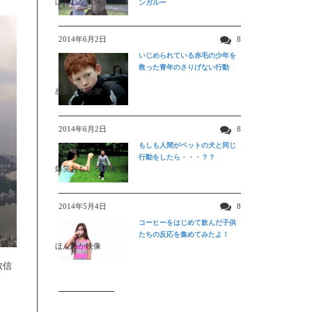
ほんわか映像
ンガルー
2014年6月2日
8
いじめられている赤毛の少年を
救った青年のさりげない行動
感動する映像
2014年6月2日
8
もしも人間がペットの犬と同じ
行動をしたら・・・？？
爆笑おもしろ映像
2014年5月4日
8
コーヒーをはじめて飲んだ子供
たちの反応を集めてみたよ！
ほんわか映像
教信