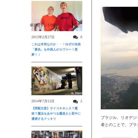
爆笑おもしろ映像
2015年2月27日
0
これは本気なのか・・！ゆずの名曲
「夏色」を外国人がカヴァー！悪
夢！！
ガクブル映像
2014年7月12日
2
【閲覧注意】サイコキネシス？魔
術？魔法をあやつる魔道士と夜中に
ブラジル、リオデジ
遭遇するドッキリ
者とのことで、ブラ