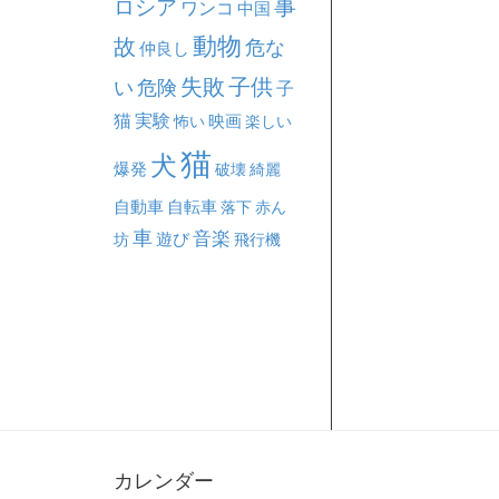
事
ロシア
ワンコ
中国
動物
故
危な
仲良し
失敗
子供
い
危険
子
猫
実験
映画
怖い
楽しい
猫
犬
爆発
破壊
綺麗
自動車
自転車
落下
赤ん
車
音楽
坊
遊び
飛行機
カレンダー