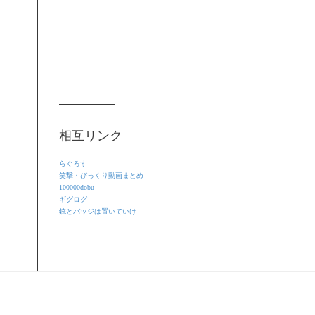
相互リンク
らぐろす
笑撃・びっくり動画まとめ
100000dobu
ギグログ
銃とバッジは置いていけ