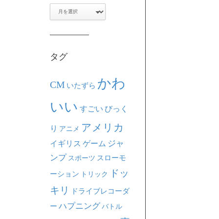
ア
ー
カ
イ
ブ
タグ
かわ
CM
いたずら
いい
すごい
びっく
アメリカ
り
アニメ
ジャ
イギリス
ゲーム
ンプ
スポーツ
スローモ
ドッ
ーション
トリック
キリ
ドライブレコーダ
ハプニング
ー
バトル