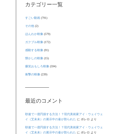
カテゴリー一覧
すごい動画
(791)
その他
(2)
ほんわか映像
(579)
ガクブル映像
(172)
感動する映像
(91)
懐かしの映像
(15)
爆笑おもしろ映像
(594)
衝撃の映像
(239)
最近のコメント
秒速で一億円損する方法！？現代美術家アイ・ウェイウェ
イ（艾未未）の展示中の壷が割られた
に
ボレロ
より
秒速で一億円損する方法！？現代美術家アイ・ウェイウェ
イ（艾未未）の展示中の壷が割られた
に
ボレロ
より