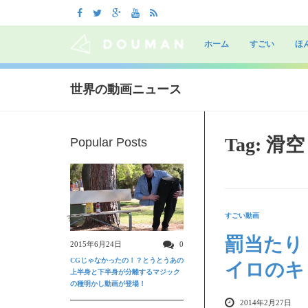
Skip
to
ホーム
すごい
ほ
content
世界の動画ニュース
Tag: 滑空
Popular Posts
すごい動画
すごい動画
罰当たり
2015年6月24日
0
CGじゃなかったの！？とうとうあの
イロのキ
上半身と下半身が分離するマジック
の種明かし動画が登場！
2014年2月27日