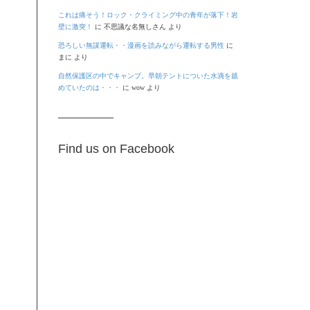
これは痛そう！ロック・クライミング中の青年が落下！岩
壁に激突！
に
不思議な名無しさん
より
恐ろしい無謀運転・・漫画を読みながら運転する男性
に
まに
より
自然保護区の中でキャンプ。早朝テントについた水滴を舐
めていたのは・・・
に
wow
より
Find us on Facebook