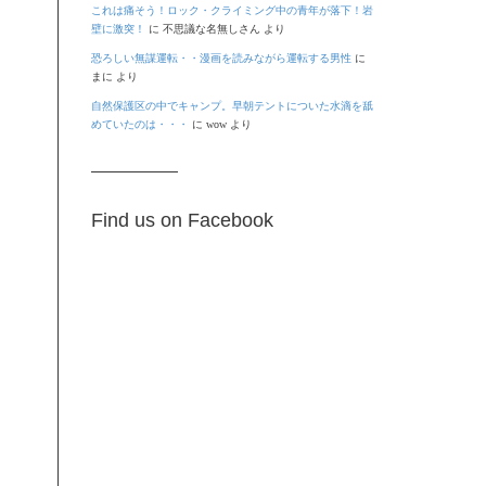
これは痛そう！ロック・クライミング中の青年が落下！岩
壁に激突！
に
不思議な名無しさん
より
恐ろしい無謀運転・・漫画を読みながら運転する男性
に
まに
より
自然保護区の中でキャンプ。早朝テントについた水滴を舐
めていたのは・・・
に
wow
より
Find us on Facebook