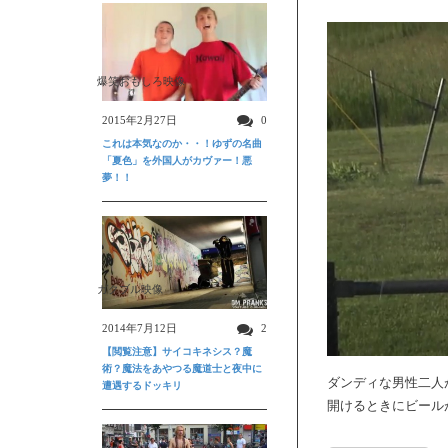
爆笑おもしろ映像
2015年2月27日
0
これは本気なのか・・！ゆずの名曲
「夏色」を外国人がカヴァー！悪
夢！！
ガクブル映像
2014年7月12日
2
【閲覧注意】サイコキネシス？魔
術？魔法をあやつる魔道士と夜中に
ダンディな男性二人
遭遇するドッキリ
開けるときにビール