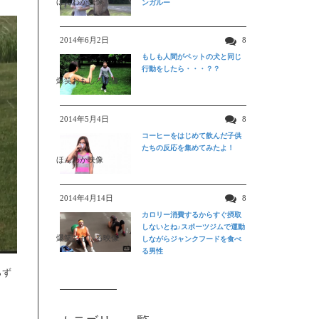
ほんわか映像
ンガルー
2014年6月2日
8
もしも人間がペットの犬と同じ
行動をしたら・・・？？
爆笑おもしろ映像
2014年5月4日
8
コーヒーをはじめて飲んだ子供
たちの反応を集めてみたよ！
ほんわか映像
2014年4月14日
8
カロリー消費するからすぐ摂取
しないとね♪スポーツジムで運動
爆笑おもしろ映像
しながらジャンクフードを食べ
る男性
らず