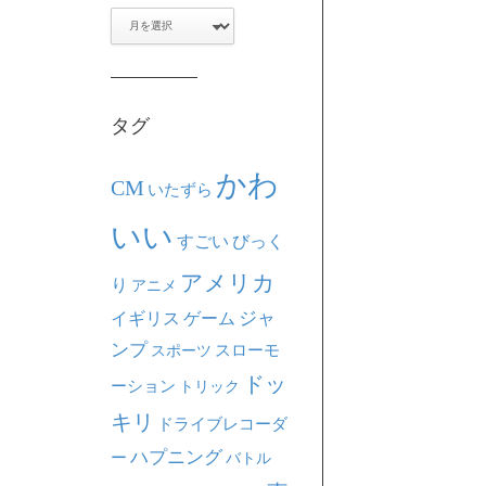
ア
ー
カ
イ
ブ
タグ
かわ
CM
いたずら
いい
すごい
びっく
アメリカ
り
アニメ
ジャ
イギリス
ゲーム
ンプ
スポーツ
スローモ
ドッ
ーション
トリック
キリ
ドライブレコーダ
ハプニング
ー
バトル