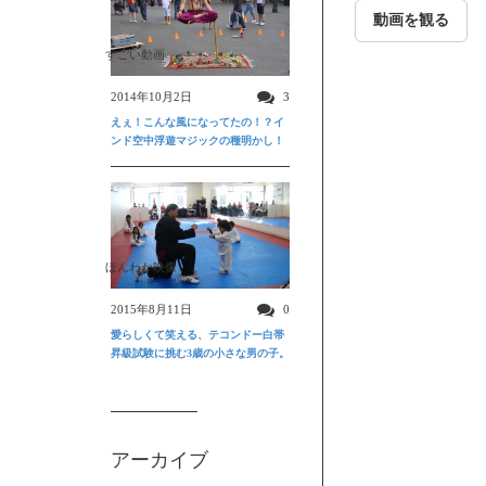
動画を観る
すごい動画
2014年10月2日
3
えぇ！こんな風になってたの！？イ
ンド空中浮遊マジックの種明かし！
ほんわか映像
2015年8月11日
0
愛らしくて笑える、テコンドー白帯
昇級試験に挑む3歳の小さな男の子。
アーカイブ