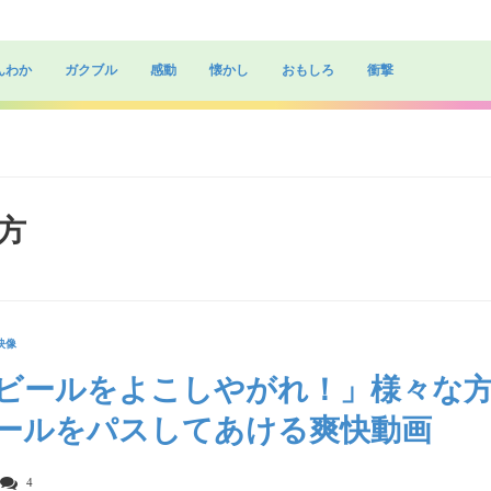
んわか
ガクブル
感動
懐かし
おもしろ
衝撃
し方
映像
ビールをよこしやがれ！」様々な
ールをパスしてあける爽快動画
4