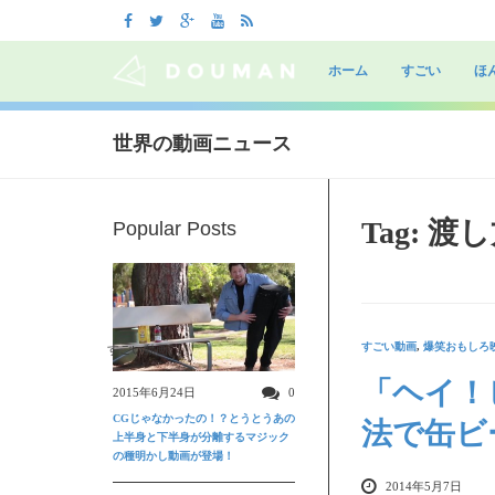
Skip
to
ホーム
すごい
ほ
content
世界の動画ニュース
Tag: 渡
Popular Posts
すごい動画
,
爆笑おもしろ
すごい動画
「ヘイ！
2015年6月24日
0
CGじゃなかったの！？とうとうあの
法で缶ビ
上半身と下半身が分離するマジック
の種明かし動画が登場！
2014年5月7日