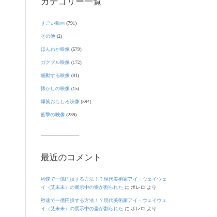
カテゴリー一覧
すごい動画
(791)
その他
(2)
ほんわか映像
(579)
ガクブル映像
(172)
感動する映像
(91)
懐かしの映像
(15)
爆笑おもしろ映像
(594)
衝撃の映像
(239)
最近のコメント
秒速で一億円損する方法！？現代美術家アイ・ウェイウェ
イ（艾未未）の展示中の壷が割られた
に
ボレロ
より
秒速で一億円損する方法！？現代美術家アイ・ウェイウェ
イ（艾未未）の展示中の壷が割られた
に
ボレロ
より