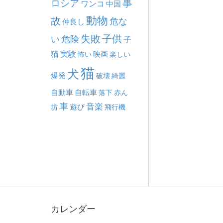
事
ロシア
ワンコ
中国
動物
故
危な
仲良し
失敗
子供
い
危険
子
猫
実験
映画
怖い
楽しい
猫
犬
爆発
破壊
綺麗
自動車
自転車
落下
赤ん
車
音楽
坊
遊び
飛行機
カレンダー