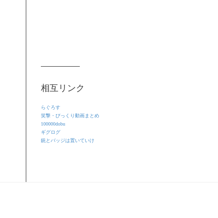
相互リンク
らぐろす
笑撃・びっくり動画まとめ
100000dobu
ギグログ
銃とバッジは置いていけ