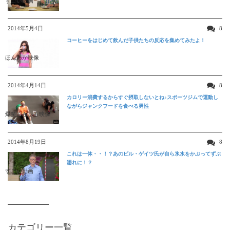
すごい動画
2014年5月4日
8
コーヒーをはじめて飲んだ子供たちの反応を集めてみたよ！
ほんわか映像
2014年4月14日
8
カロリー消費するからすぐ摂取しないとね♪スポーツジムで運動し
ながらジャンクフードを食べる男性
爆笑おもしろ映像
2014年8月19日
8
これは一体・・！？あのビル・ゲイツ氏が自ら氷水をかぶってずぶ
濡れに！？
すごい動画
カテゴリー一覧