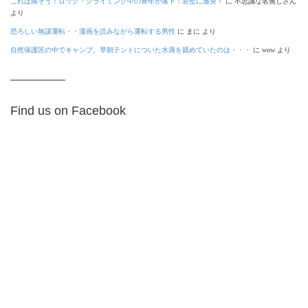
これは痛そう！ロック・クライミング中の青年が落下！岩壁に激突！
に
不思議な名無しさん
より
恐ろしい無謀運転・・漫画を読みながら運転する男性
に
まに
より
自然保護区の中でキャンプ。早朝テントについた水滴を舐めていたのは・・・
に
wow
より
Find us on Facebook