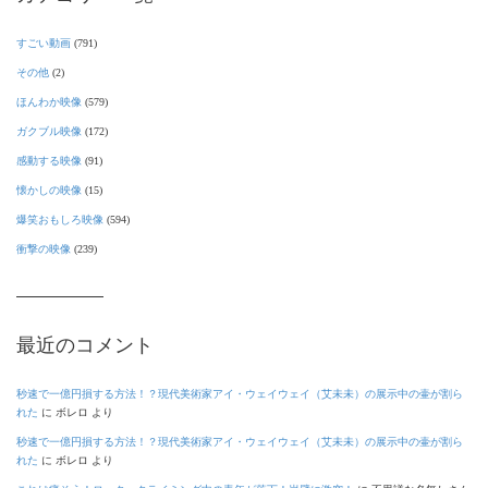
すごい動画
(791)
その他
(2)
ほんわか映像
(579)
ガクブル映像
(172)
感動する映像
(91)
懐かしの映像
(15)
爆笑おもしろ映像
(594)
衝撃の映像
(239)
最近のコメント
秒速で一億円損する方法！？現代美術家アイ・ウェイウェイ（艾未未）の展示中の壷が割ら
れた
に
ボレロ
より
秒速で一億円損する方法！？現代美術家アイ・ウェイウェイ（艾未未）の展示中の壷が割ら
れた
に
ボレロ
より