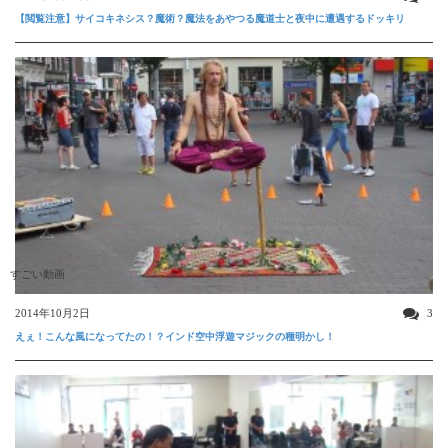
【閲覧注意】サイコキネシス？魔術？魔法をあやつる魔道士と夜中に遭遇するドッキリ
すごい動画
2014年10月2日
3
えぇ！こんな風になってたの！？インド空中浮遊マジックの種明かし！