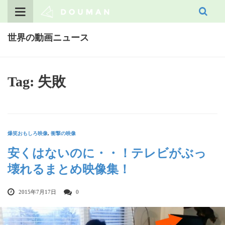
Skip
to
content
世界の動画ニュース
Tag: 失敗
爆笑おもしろ映像
,
衝撃の映像
安くはないのに・・！テレビがぶっ
壊れるまとめ映像集！
2015年7月17日
0