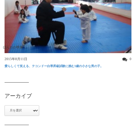
ほんわか映像
2015年8月11日
0
愛らしくて笑える、テコンドー白帯昇級試験に挑む3歳の小さな男の子。
アーカイブ
ア
ー
カ
イ
ブ