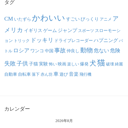
タグ
かわいい
ア
CM
いたずら
すごい
びっくり
アニメ
メリカ
ジャンプ
イギリス
ゲーム
スポーツ
スローモーシ
ドッキリ
ハプニング
ョン
ドライブレコーダー
トリック
バ
動物
事故
ロシア
危ない
危険
ワンコ
中国
仲良し
トル
猫
犬
失敗
子供
子猫
実験
映画
怖い
楽しい
爆発
破壊
綺麗
車
音楽
自動車
自転車
落下
赤ん坊
遊び
飛行機
カレンダー
2026年8月