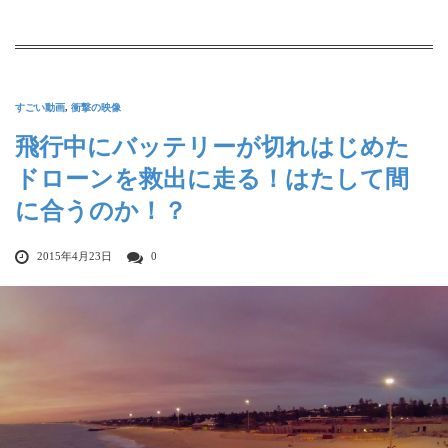
すごい動画
,
衝撃の映像
飛行中にバッテリーが切れはじめた
ドローンを救出に走る！はたして間
に合うのか！？
2015年4月23日
0