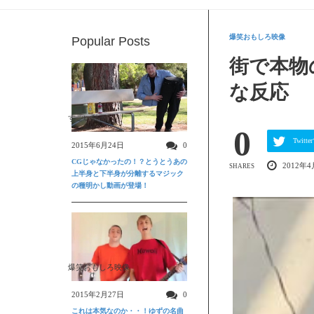
爆笑おもしろ映像
Popular Posts
街で本物
な反応
すごい動画
0
Twit
2015年6月24日
0
CGじゃなかったの！？とうとうあの
2012年4
SHARES
上半身と下半身が分離するマジック
の種明かし動画が登場！
爆笑おもしろ映像
2015年2月27日
0
これは本気なのか・・！ゆずの名曲