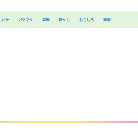
んわか
ガクブル
感動
懐かし
おもしろ
衝撃