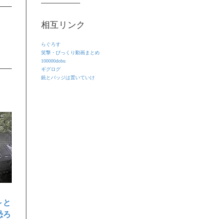
相互リンク
らぐろす
笑撃・びっくり動画まとめ
100000dobu
ギグログ
銃とバッジは置いていけ
～と
恐ろ