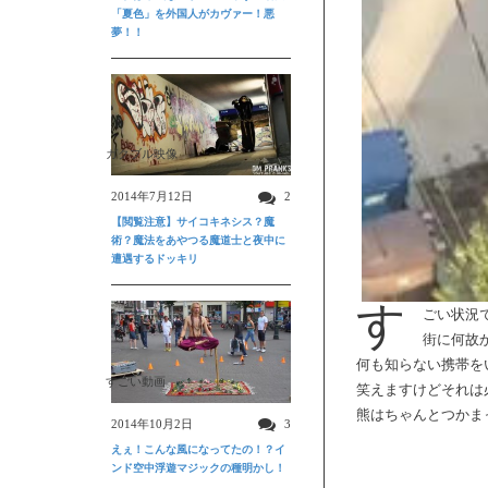
「夏色」を外国人がカヴァー！悪
夢！！
ガクブル映像
2014年7月12日
2
【閲覧注意】サイコキネシス？魔
術？魔法をあやつる魔道士と夜中に
遭遇するドッキリ
す
ごい状況
街に何故
何も知らない携帯を
すごい動画
笑えますけどそれは
熊はちゃんとつかま
2014年10月2日
3
えぇ！こんな風になってたの！？イ
ンド空中浮遊マジックの種明かし！