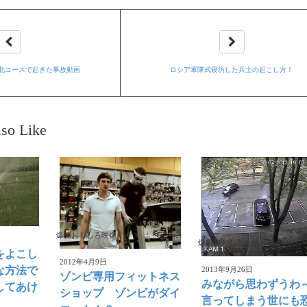
北コースで起きた事故動画
ロシア軍隊式寝坊した兵士の起こし方！
so Like
爆笑おもしろ映像
爆笑おもしろ映像
をよこし
2012年4月9日
な方法で
2013年9月26日
ゾンビ専用フィットネス
みながら思わずうわ
してあけ
ショップ ゾンビがダイ
言ってしまう世にも