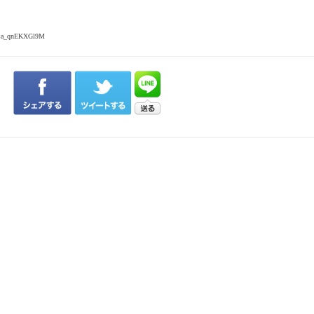
り）
?v=a_qnEKXGl9M