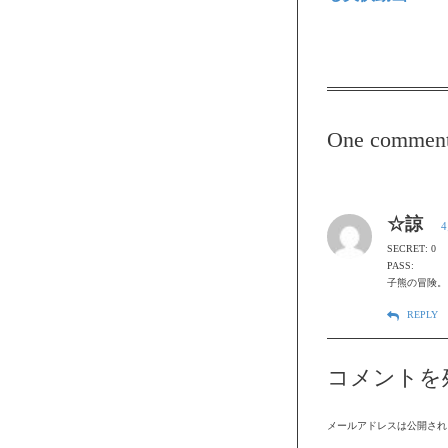
One commen
☆諒
4
SECRET: 0
PASS:
子熊の冒険。
REPLY
コメントを
メールアドレスは公開され