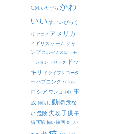
かわ
CM
いたずら
いい
すごい
びっく
アメリカ
り
アニメ
ジャ
イギリス
ゲーム
ンプ
スポーツ
スローモ
ドッ
ーション
トリック
キリ
ドライブレコーダ
ハプニング
ー
バトル
事
ロシア
ワンコ
中国
動物
故
危な
仲良し
失敗
子供
い
危険
子
猫
実験
映画
怖い
楽しい
猫