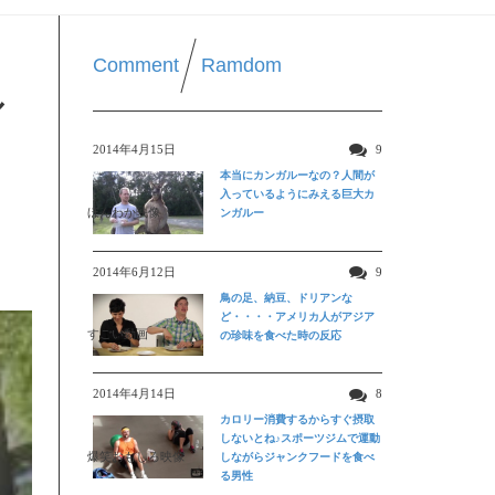
Comment
Ramdom
ル
2014年4月15日
9
本当にカンガルーなの？人間が
入っているようにみえる巨大カ
ほんわか映像
ンガルー
2014年6月12日
9
鳥の足、納豆、ドリアンな
ど・・・・アメリカ人がアジア
すごい動画
の珍味を食べた時の反応
2014年4月14日
8
カロリー消費するからすぐ摂取
しないとね♪スポーツジムで運動
爆笑おもしろ映像
しながらジャンクフードを食べ
る男性