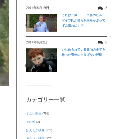
2014年8月19日
8
これは一体・・！？あのビル・
ゲイツ氏が自ら氷水をかぶって
すごい動画
ずぶ濡れに！？
2014年6月2日
8
いじめられている赤毛の少年を
救った青年のさりげない行動
感動する映像
カテゴリー一覧
。
すごい動画
(791)
その他
(2)
ほんわか映像
(579)
ガクブル映像
(172)