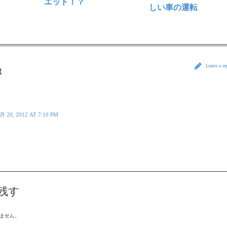
エット！？
しい車の運転
Leave a r
t
月 20, 2012 AT 7:10 PM
残す
ません。