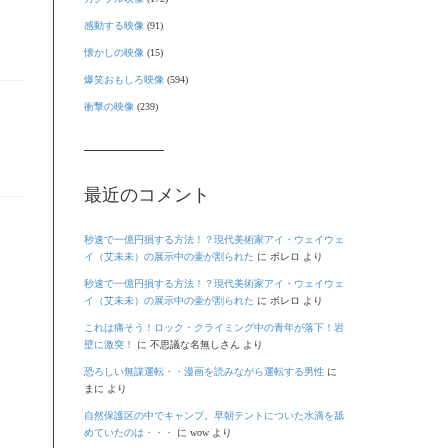
感動する映像
(91)
懐かしの映像
(15)
爆笑おもしろ映像
(594)
衝撃の映像
(239)
最近のコメント
秒速で一億円損する方法！？現代美術家アイ・ウェイウェ
イ（艾未未）の展示中の壷が割られた
に
ボレロ
より
秒速で一億円損する方法！？現代美術家アイ・ウェイウェ
イ（艾未未）の展示中の壷が割られた
に
ボレロ
より
これは痛そう！ロック・クライミング中の青年が落下！岩
壁に激突！
に
不思議な名無しさん
より
恐ろしい無謀運転・・漫画を読みながら運転する男性
に
まに
より
自然保護区の中でキャンプ。早朝テントについた水滴を舐
めていたのは・・・
に
wow
より