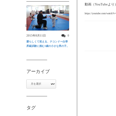
動画（YouTubeよ
https://youtube.com/watch
ほんわか映像
2015年8月11日
0
愛らしくて笑える、テコンドー白帯
昇級試験に挑む3歳の小さな男の子。
アーカイブ
ア
ー
カ
イ
ブ
タグ