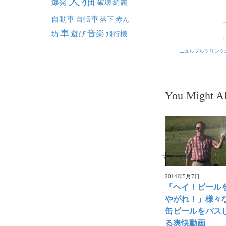
犬
爆発
破壊
綺麗
自動車
自転車
落下
赤ん
車
音楽
坊
遊び
飛行機
ニュルブルクリンク
You Might Al
すごい動画
2014年5月7日
「ヘイ！ビール
やがれ！」様々
缶ビールをパス
る爽快動画