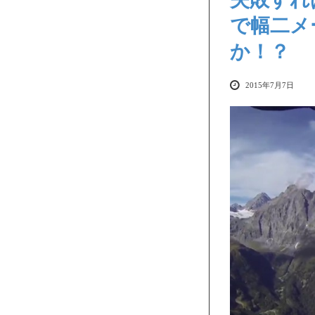
で幅二メ
か！？
2015年7月7日