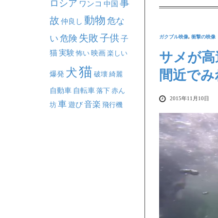
事
ロシア
ワンコ
中国
動物
故
危な
仲良し
失敗
子供
い
危険
ガクブル映像
,
衝撃の映像
子
猫
実験
映画
怖い
楽しい
サメが高
猫
犬
間近でみ
爆発
破壊
綺麗
自動車
自転車
落下
赤ん
2015年11月10日
車
音楽
坊
遊び
飛行機