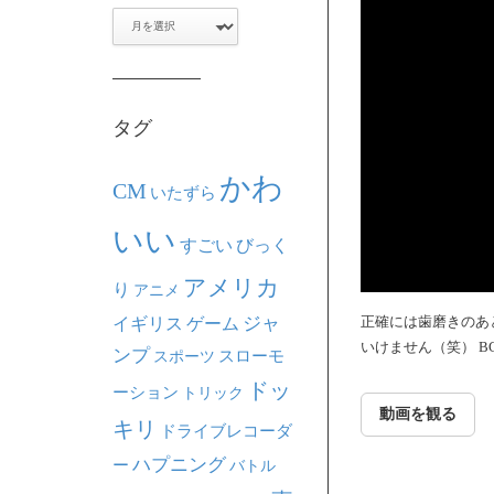
ア
ー
カ
イ
ブ
タグ
かわ
CM
いたずら
いい
すごい
びっく
アメリカ
り
アニメ
ジャ
正確には歯磨きのあ
イギリス
ゲーム
いけません（笑） B
ンプ
スポーツ
スローモ
ドッ
ーション
トリック
動画を観る
キリ
ドライブレコーダ
ハプニング
ー
バトル