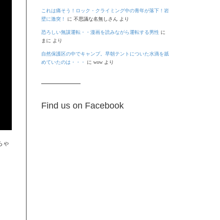
これは痛そう！ロック・クライミング中の青年が落下！岩
壁に激突！
に
不思議な名無しさん
より
恐ろしい無謀運転・・漫画を読みながら運転する男性
に
まに
より
自然保護区の中でキャンプ。早朝テントについた水滴を舐
めていたのは・・・
に
wow
より
Find us on Facebook
ちゃ