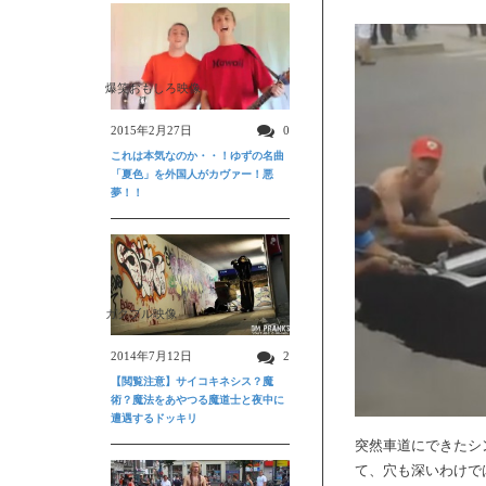
爆笑おもしろ映像
2015年2月27日
0
これは本気なのか・・！ゆずの名曲
「夏色」を外国人がカヴァー！悪
夢！！
ガクブル映像
2014年7月12日
2
【閲覧注意】サイコキネシス？魔
術？魔法をあやつる魔道士と夜中に
遭遇するドッキリ
突然車道にできたシ
て、穴も深いわけで