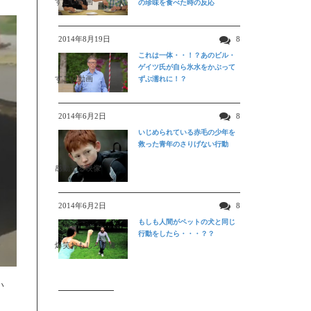
すごい動画
の珍味を食べた時の反応
2014年8月19日
8
これは一体・・！？あのビル・
ゲイツ氏が自ら氷水をかぶって
すごい動画
ずぶ濡れに！？
2014年6月2日
8
いじめられている赤毛の少年を
救った青年のさりげない行動
感動する映像
2014年6月2日
8
もしも人間がペットの犬と同じ
行動をしたら・・・？？
爆笑おもしろ映像
い