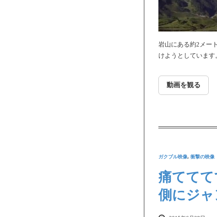
岩山にある約2メー
けようとしています
動画を観る
ガクブル映像
,
衝撃の映像
痛ててて
側にジャ