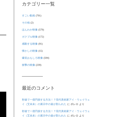
カテゴリー一覧
すごい動画
(791)
その他
(2)
ほんわか映像
(579)
ガクブル映像
(172)
感動する映像
(91)
懐かしの映像
(15)
爆笑おもしろ映像
(594)
き
衝撃の映像
(239)
最近のコメント
秒速で一億円損する方法！？現代美術家アイ・ウェイウェ
イ（艾未未）の展示中の壷が割られた
に
ボレロ
より
秒速で一億円損する方法！？現代美術家アイ・ウェイウェ
イ（艾未未）の展示中の壷が割られた
に
ボレロ
より