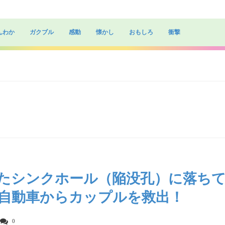
んわか
ガクブル
感動
懐かし
おもしろ
衝撃
たシンクホール（陥没孔）に落ち
自動車からカップルを救出！
0