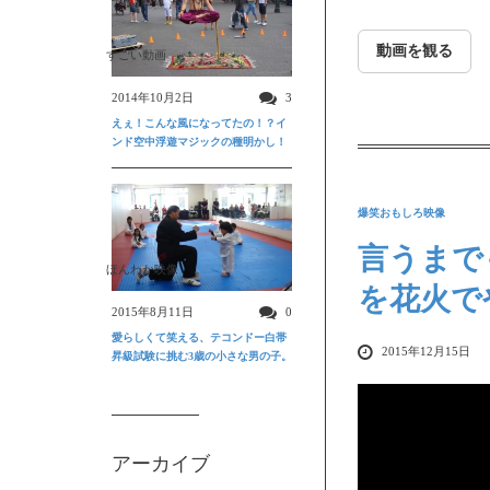
動画を観る
すごい動画
2014年10月2日
3
えぇ！こんな風になってたの！？イ
ンド空中浮遊マジックの種明かし！
爆笑おもしろ映像
言うまで
ほんわか映像
を花火で
2015年8月11日
0
愛らしくて笑える、テコンドー白帯
2015年12月15日
昇級試験に挑む3歳の小さな男の子。
アーカイブ