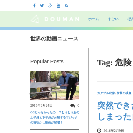
Skip
to
ホーム
すごい
ほ
content
世界の動画ニュース
Tag: 危険
Popular Posts
ガクブル映像
,
衝撃の映像
すごい動画
突然でき
2015年6月24日
0
CGじゃなかったの！？とうとうあの
しまった
上半身と下半身が分離するマジック
の種明かし動画が登場！
2016年2月9日