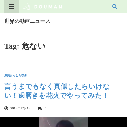
Skip
to
content
世界の動画ニュース
Tag: 危ない
爆笑おもしろ映像
言うまでもなく真似したらいけな
い！歯磨きを花火でやってみた！
2015年12月15日
0