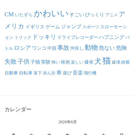
かわいい
ア
CM
いたずら
すごい
びっくり
アニメ
メリカ
ジャンプ
イギリス
ゲーム
スポーツ
スローモーシ
ドッキリ
ハプニング
ョン
ドライブレコーダー
トリック
バ
動物
事故
ロシア
危ない
危険
ワンコ
中国
仲良し
トル
猫
犬
失敗
子供
子猫
実験
映画
怖い
楽しい
爆発
破壊
綺麗
車
音楽
自動車
自転車
落下
赤ん坊
遊び
飛行機
カレンダー
2026年8月