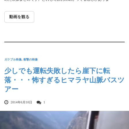
動画を観る
ガクブル映像
,
衝撃の映像
少しでも運転失敗したら崖下に転
落・・・怖すぎるヒマラヤ山脈バスツ
アー
2014年6月10日
1