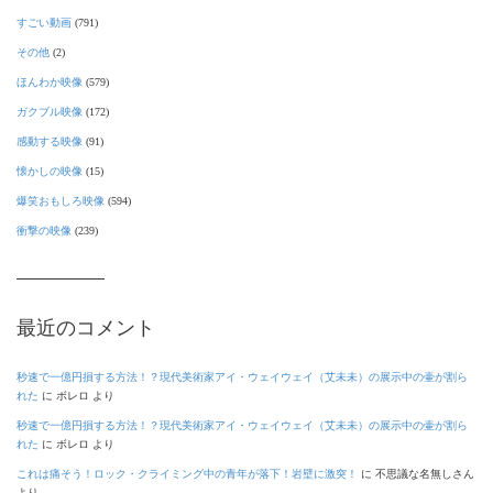
すごい動画
(791)
その他
(2)
ほんわか映像
(579)
ガクブル映像
(172)
感動する映像
(91)
懐かしの映像
(15)
爆笑おもしろ映像
(594)
衝撃の映像
(239)
最近のコメント
秒速で一億円損する方法！？現代美術家アイ・ウェイウェイ（艾未未）の展示中の壷が割ら
れた
に
ボレロ
より
秒速で一億円損する方法！？現代美術家アイ・ウェイウェイ（艾未未）の展示中の壷が割ら
れた
に
ボレロ
より
これは痛そう！ロック・クライミング中の青年が落下！岩壁に激突！
に
不思議な名無しさん
より