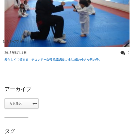
ほんわか映像
2015年8月11日
0
愛らしくて笑える、テコンドー白帯昇級試験に挑む3歳の小さな男の子。
アーカイブ
ア
ー
カ
イ
ブ
タグ