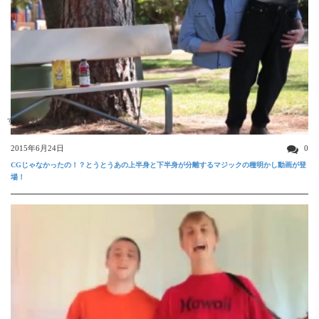
すごい動画
2015年6月24日
0
CGじゃなかったの！？とうとうあの上半身と下半身が分離するマジックの種明かし動画が登
場！