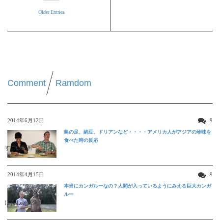
Older Entries
Comment
Ramdom
2014年6月12日
9
鳥の足、納豆、ドリアンなど・・・・アメリカ人がアジアの珍味を
食べた時の反応
すごい動画
2014年4月15日
9
本当にカンガルーなの？人間が入っているようにみえる巨大カンガ
ルー
ほんわか映像