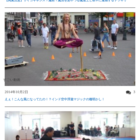
【閲覧注意】サイコキネシス？魔術？魔法をあやつる魔道士と夜中に遭遇するドッキリ
すごい動画
2014年10月2日
3
えぇ！こんな風になってたの！？インド空中浮遊マジックの種明かし！