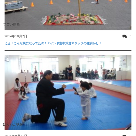
すごい動画
2014年10月2日
3
えぇ！こんな風になってたの！？インド空中浮遊マジックの種明かし！
ほんわか映像