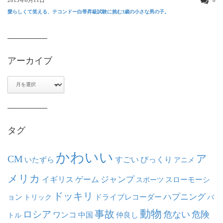
2015年8月11日
0
愛らしくて笑える、テコンドー白帯昇級試験に挑む3歳の小さな男の子。
アーカイブ
ア
ー
カ
イ
ブ
タグ
かわいい
ア
CM
いたずら
すごい
びっくり
アニメ
メリカ
ジャンプ
イギリス
ゲーム
スポーツ
スローモーシ
ドッキリ
ハプニング
ョン
ドライブレコーダー
トリック
バ
動物
事故
ロシア
危ない
危険
ワンコ
中国
仲良し
トル