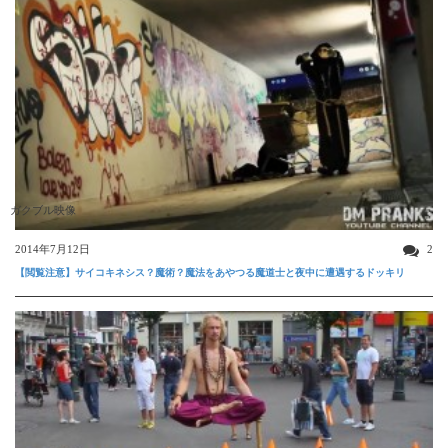
ガクブル映像
2014年7月12日
2
【閲覧注意】サイコキネシス？魔術？魔法をあやつる魔道士と夜中に遭遇するドッキリ