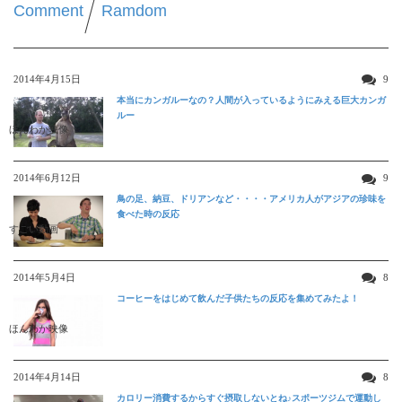
Comment
Ramdom
2014年4月15日
9
本当にカンガルーなの？人間が入っているようにみえる巨大カンガ
ルー
ほんわか映像
2014年6月12日
9
鳥の足、納豆、ドリアンなど・・・・アメリカ人がアジアの珍味を
食べた時の反応
すごい動画
2014年5月4日
8
コーヒーをはじめて飲んだ子供たちの反応を集めてみたよ！
ほんわか映像
2014年4月14日
8
カロリー消費するからすぐ摂取しないとね♪スポーツジムで運動し