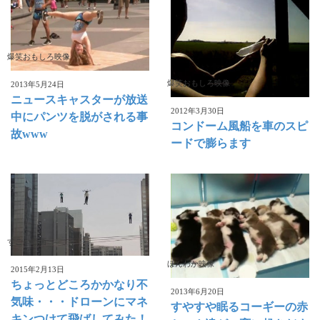
爆笑おもしろ映像
爆笑おもしろ映像
2013年5月24日
ニュースキャスターが放送
2012年3月30日
中にパンツを脱がされる事
コンドーム風船を車のスピ
故www
ードで膨らます
すごい動画
ほんわか映像
2015年2月13日
ちょっとどころかかなり不
2013年6月20日
気味・・・ドローンにマネ
すやすや眠るコーギーの赤
キンつけて飛ばしてみた！