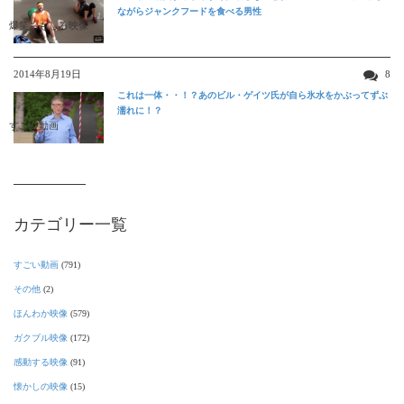
ながらジャンクフードを食べる男性
爆笑おもしろ映像
2014年8月19日
8
これは一体・・！？あのビル・ゲイツ氏が自ら氷水をかぶってずぶ
濡れに！？
すごい動画
カテゴリー一覧
すごい動画
(791)
その他
(2)
ほんわか映像
(579)
ガクブル映像
(172)
感動する映像
(91)
懐かしの映像
(15)