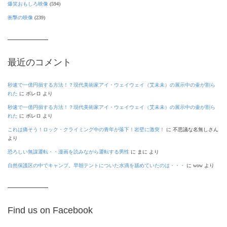
爆笑おもしろ映像
(594)
衝撃の映像
(239)
最近のコメント
秒速で一億円損する方法！？現代美術家アイ・ウェイウェイ（艾未未）の展示中の壷が割ら
れた
に
ボレロ
より
秒速で一億円損する方法！？現代美術家アイ・ウェイウェイ（艾未未）の展示中の壷が割ら
れた
に
ボレロ
より
これは痛そう！ロック・クライミング中の青年が落下！岩壁に激突！
に
不思議な名無しさん
より
恐ろしい無謀運転・・漫画を読みながら運転する男性
に
まに
より
自然保護区の中でキャンプ。早朝テントについた水滴を舐めていたのは・・・
に
wow
より
Find us on Facebook