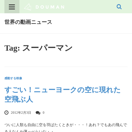
Skip
to
content
世界の動画ニュース
Tag: スーパーマン
感動する映像
すごい！ニューヨークの空に現れた
空飛ぶ人
2012年2月3日
0
ついに人類も自由に空を羽ばたくときが・・・！あれ？でもあの飛んで
る人なんか薄っぺらいな・・。