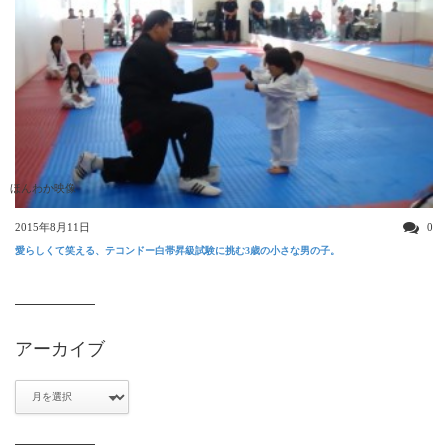
ほんわか映像
2015年8月11日
0
愛らしくて笑える、テコンドー白帯昇級試験に挑む3歳の小さな男の子。
アーカイブ
ア
ー
カ
イ