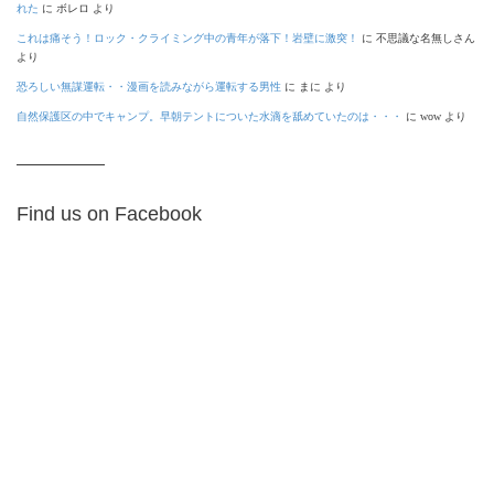
れた
に
ボレロ
より
これは痛そう！ロック・クライミング中の青年が落下！岩壁に激突！
に
不思議な名無しさん
より
恐ろしい無謀運転・・漫画を読みながら運転する男性
に
まに
より
自然保護区の中でキャンプ。早朝テントについた水滴を舐めていたのは・・・
に
wow
より
Find us on Facebook