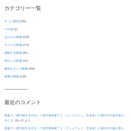
カテゴリー一覧
すごい動画
(791)
その他
(2)
ほんわか映像
(579)
ガクブル映像
(172)
感動する映像
(91)
懐かしの映像
(15)
爆笑おもしろ映像
(594)
衝撃の映像
(239)
最近のコメント
秒速で一億円損する方法！？現代美術家アイ・ウェイウェイ（艾未未）の展示中の壷が割ら
れた
に
ボレロ
より
秒速で一億円損する方法！？現代美術家アイ・ウェイウェイ（艾未未）の展示中の壷が割ら