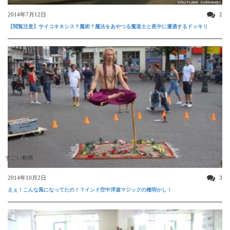
2014年7月12日
2
【閲覧注意】サイコキネシス？魔術？魔法をあやつる魔道士と夜中に遭遇するドッキリ
すごい動画
2014年10月2日
3
えぇ！こんな風になってたの！？インド空中浮遊マジックの種明かし！