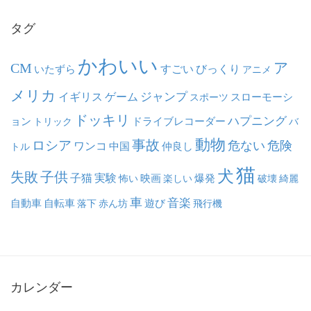
ブ
タグ
かわいい
ア
CM
いたずら
すごい
びっくり
アニメ
メリカ
ジャンプ
イギリス
ゲーム
スポーツ
スローモーシ
ドッキリ
ハプニング
ョン
ドライブレコーダー
トリック
バ
動物
事故
ロシア
危ない
危険
ワンコ
中国
仲良し
トル
猫
犬
失敗
子供
子猫
実験
映画
怖い
楽しい
爆発
破壊
綺麗
車
音楽
自動車
自転車
落下
赤ん坊
遊び
飛行機
カレンダー