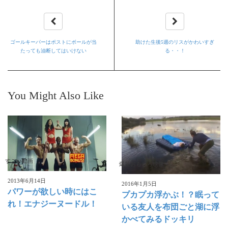
ゴールキーパーはポストにボールが当
助けた生後5週のリスがかわいすぎ
たっても油断してはいけない
る・・！
You Might Also Like
すごい動画
爆笑おもしろ映像
2013年6月14日
2016年1月5日
パワーが欲しい時にはこ
プカプカ浮かぶ！？眠って
れ！エナジーヌードル！
いる友人を布団ごと湖に浮
かべてみるドッキリ