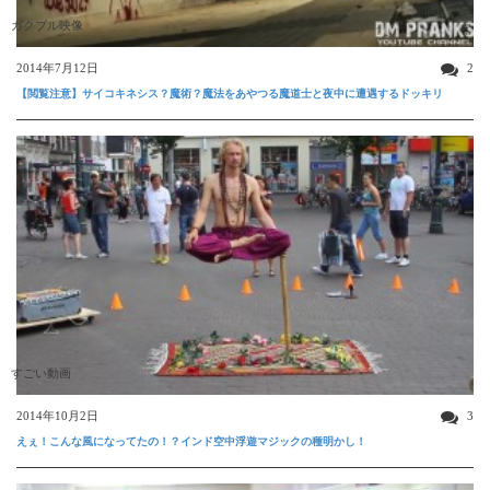
ガクブル映像
2014年7月12日
2
【閲覧注意】サイコキネシス？魔術？魔法をあやつる魔道士と夜中に遭遇するドッキリ
すごい動画
2014年10月2日
3
えぇ！こんな風になってたの！？インド空中浮遊マジックの種明かし！