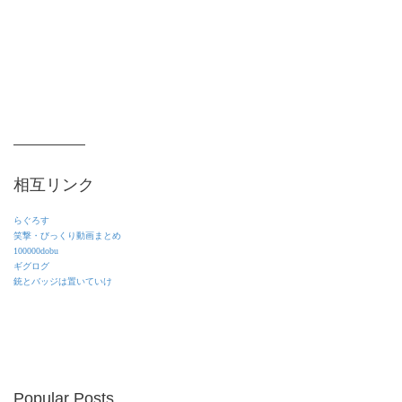
相互リンク
らぐろす
笑撃・びっくり動画まとめ
100000dobu
ギグログ
銃とバッジは置いていけ
Popular Posts