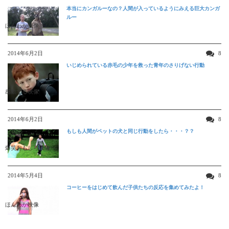
本当にカンガルーなの？人間が入っているようにみえる巨大カンガ
ルー
ほんわか映像
2014年6月2日
8
いじめられている赤毛の少年を救った青年のさりげない行動
感動する映像
2014年6月2日
8
もしも人間がペットの犬と同じ行動をしたら・・・？？
爆笑おもしろ映像
2014年5月4日
8
コーヒーをはじめて飲んだ子供たちの反応を集めてみたよ！
ほんわか映像