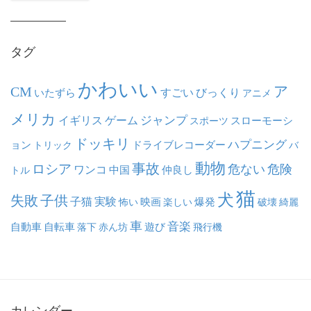
カ
イ
ブ
タグ
かわいい
ア
CM
いたずら
すごい
びっくり
アニメ
メリカ
ジャンプ
イギリス
ゲーム
スポーツ
スローモーシ
ドッキリ
ハプニング
ョン
ドライブレコーダー
トリック
バ
動物
事故
ロシア
危ない
危険
ワンコ
中国
仲良し
トル
猫
犬
失敗
子供
子猫
実験
映画
怖い
楽しい
爆発
破壊
綺麗
車
音楽
自動車
自転車
落下
赤ん坊
遊び
飛行機