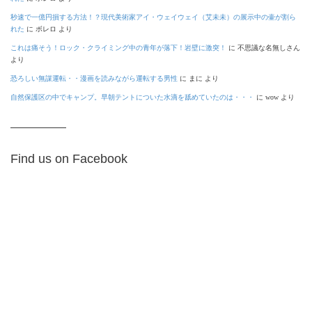
秒速で一億円損する方法！？現代美術家アイ・ウェイウェイ（艾未未）の展示中の壷が割ら
れた
に
ボレロ
より
これは痛そう！ロック・クライミング中の青年が落下！岩壁に激突！
に
不思議な名無しさん
より
恐ろしい無謀運転・・漫画を読みながら運転する男性
に
まに
より
自然保護区の中でキャンプ。早朝テントについた水滴を舐めていたのは・・・
に
wow
より
Find us on Facebook