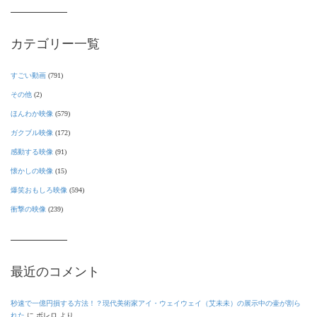
カテゴリー一覧
すごい動画
(791)
その他
(2)
ほんわか映像
(579)
ガクブル映像
(172)
感動する映像
(91)
懐かしの映像
(15)
爆笑おもしろ映像
(594)
衝撃の映像
(239)
最近のコメント
秒速で一億円損する方法！？現代美術家アイ・ウェイウェイ（艾未未）の展示中の壷が割ら
れた
に
ボレロ
より