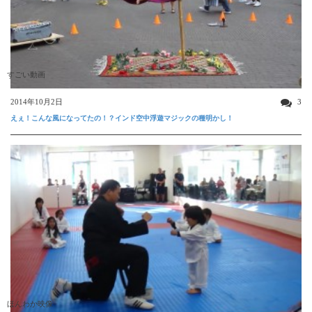
すごい動画
2014年10月2日
3
えぇ！こんな風になってたの！？インド空中浮遊マジックの種明かし！
ほんわか映像