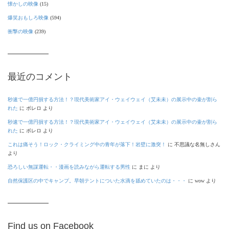
懐かしの映像
(15)
爆笑おもしろ映像
(594)
衝撃の映像
(239)
最近のコメント
秒速で一億円損する方法！？現代美術家アイ・ウェイウェイ（艾未未）の展示中の壷が割ら
れた
に
ボレロ
より
秒速で一億円損する方法！？現代美術家アイ・ウェイウェイ（艾未未）の展示中の壷が割ら
れた
に
ボレロ
より
これは痛そう！ロック・クライミング中の青年が落下！岩壁に激突！
に
不思議な名無しさん
より
恐ろしい無謀運転・・漫画を読みながら運転する男性
に
まに
より
自然保護区の中でキャンプ。早朝テントについた水滴を舐めていたのは・・・
に
wow
より
Find us on Facebook