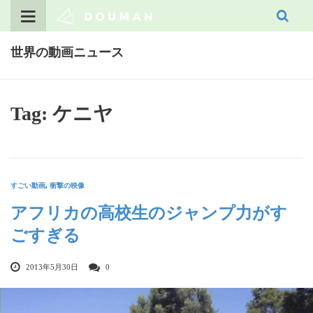
Skip
to
content
世界の動画ニュース
Tag: ケニヤ
すごい動画
,
衝撃の映像
アフリカの高校生のジャンプ力がす
ごすぎる
2013年5月30日
0