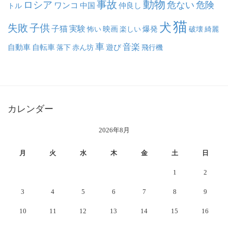
動物
事故
ロシア
危ない
危険
ワンコ
中国
仲良し
トル
猫
犬
失敗
子供
子猫
実験
映画
怖い
楽しい
爆発
破壊
綺麗
車
音楽
自動車
自転車
落下
赤ん坊
遊び
飛行機
カレンダー
2026年8月
月
火
水
木
金
土
日
1
2
3
4
5
6
7
8
9
10
11
12
13
14
15
16