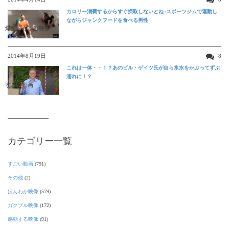
カロリー消費するからすぐ摂取しないとね♪スポーツジムで運動し
ながらジャンクフードを食べる男性
爆笑おもしろ映像
2014年8月19日
8
これは一体・・！？あのビル・ゲイツ氏が自ら氷水をかぶってずぶ
濡れに！？
すごい動画
カテゴリー一覧
すごい動画
(791)
その他
(2)
ほんわか映像
(579)
ガクブル映像
(172)
感動する映像
(91)