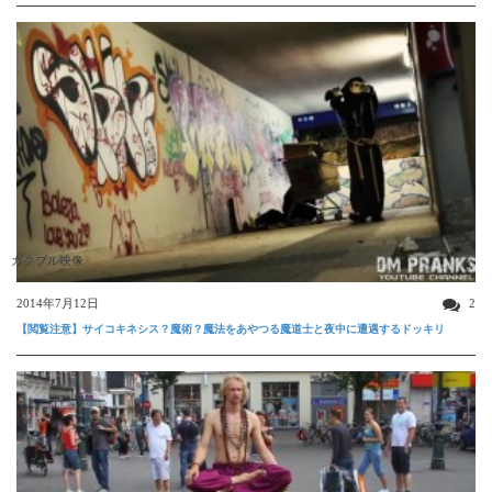
ガクブル映像
2014年7月12日
2
【閲覧注意】サイコキネシス？魔術？魔法をあやつる魔道士と夜中に遭遇するドッキリ