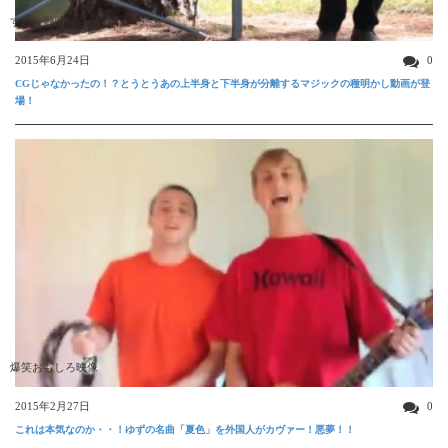
すごい動画
2015年6月24日
0
CGじゃなかったの！？とうとうあの上半身と下半身が分離するマジックの種明かし動画が登
場！
爆笑おもしろ映像
2015年2月27日
0
これは本気なのか・・！ゆずの名曲「夏色」を外国人がカヴァー！悪夢！！