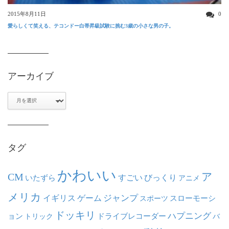
2015年8月11日
0
愛らしくて笑える、テコンドー白帯昇級試験に挑む3歳の小さな男の子。
アーカイブ
ア
ー
カ
イ
ブ
タグ
かわいい
ア
CM
いたずら
すごい
びっくり
アニメ
メリカ
ジャンプ
イギリス
ゲーム
スポーツ
スローモーシ
ドッキリ
ハプニング
ョン
ドライブレコーダー
トリック
バ