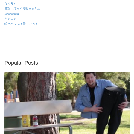
らぐろす
笑撃・びっくり動画まとめ
100000dobu
ギグログ
銃とバッジは置いていけ
Popular Posts