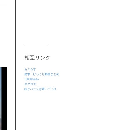
相互リンク
らぐろす
笑撃・びっくり動画まとめ
100000dobu
ギグログ
銃とバッジは置いていけ