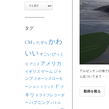
ア
ー
カ
イ
ブ
タグ
かわ
CM
いたずら
いい
すごい
びっく
アメリカ
り
アニメ
ジャ
アルゼンチンの海で
イギリス
ゲーム
ら近づいてきて・・！
ンプ
スポーツ
スローモ
ドッ
ーション
トリック
動画を観る
キリ
ドライブレコーダ
ハプニング
ー
バトル