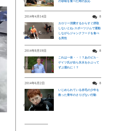
すごい動画
の珍味を食べた時の反応
2014年4月14日
8
カロリー消費するからすぐ摂取
しないとね♪スポーツジムで運動
爆笑おもしろ映像
しながらジャンクフードを食べ
る男性
2014年8月19日
8
これは一体・・！？あのビル・
ゲイツ氏が自ら氷水をかぶって
すごい動画
ずぶ濡れに！？
2014年6月2日
8
いじめられている赤毛の少年を
救った青年のさりげない行動
感動する映像