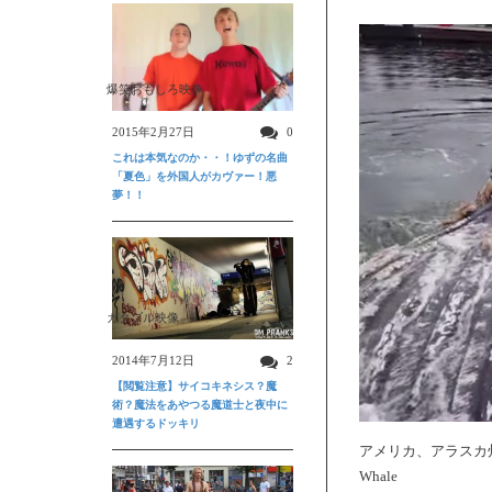
爆笑おもしろ映像
2015年2月27日
0
これは本気なのか・・！ゆずの名曲
「夏色」を外国人がカヴァー！悪
夢！！
ガクブル映像
2014年7月12日
2
【閲覧注意】サイコキネシス？魔
術？魔法をあやつる魔道士と夜中に
遭遇するドッキリ
アメリカ、アラスカ州
Whale