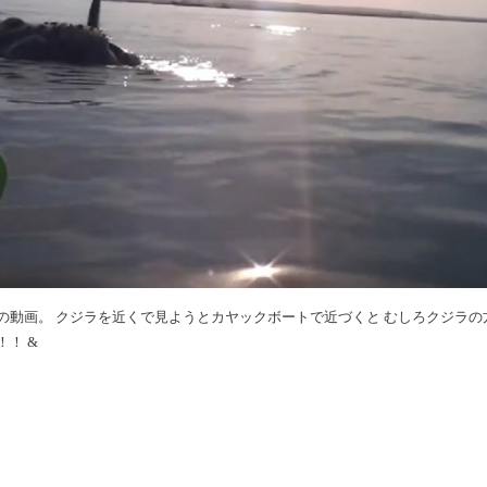
の動画。 クジラを近くで見ようとカヤックボートで近づくと むしろクジラの
！ &