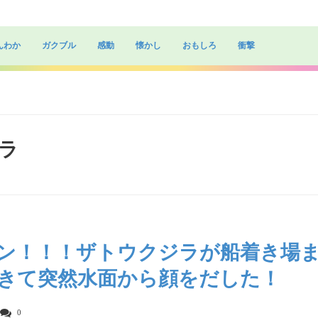
んわか
ガクブル
感動
懐かし
おもしろ
衝撃
ジラ
ン！！！ザトウクジラが船着き場
きて突然水面から顔をだした！
0