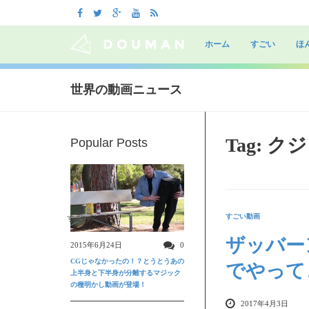
Skip
to
ホーム
すごい
ほ
content
世界の動画ニュース
Tag: ク
Popular Posts
すごい動画
すごい動画
ザッバー
2015年6月24日
0
CGじゃなかったの！？とうとうあの
でやって
上半身と下半身が分離するマジック
の種明かし動画が登場！
2017年4月3日