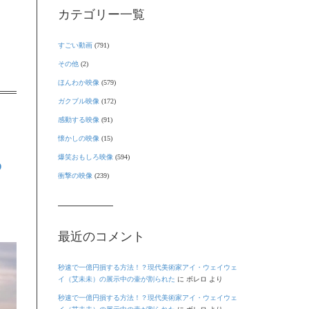
カテゴリー一覧
すごい動画
(791)
その他
(2)
ほんわか映像
(579)
ガクブル映像
(172)
感動する映像
(91)
懐かしの映像
(15)
ら
爆笑おもしろ映像
(594)
衝撃の映像
(239)
最近のコメント
秒速で一億円損する方法！？現代美術家アイ・ウェイウェ
イ（艾未未）の展示中の壷が割られた
に
ボレロ
より
秒速で一億円損する方法！？現代美術家アイ・ウェイウェ