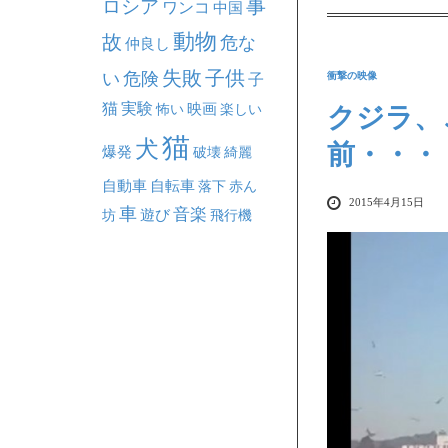
事
ロシア
ワンコ
中国
動物
故
危な
仲良し
失敗
子供
い
危険
衝撃の映像
子
猫
実験
映画
怖い
楽しい
クジラ、
猫
犬
前・・・
爆発
破壊
綺麗
自動車
自転車
落下
赤ん
2015年4月15日
車
音楽
坊
遊び
飛行機