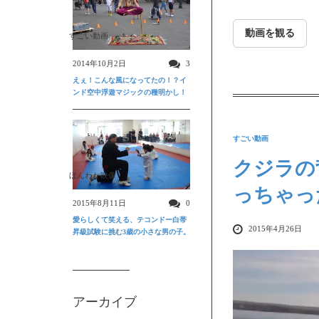
動画を観る
すごい動画
2014年10月2日
3
えぇ！こんな風になってたの！？イ
ンド空中浮遊マジックの種明かし！
すごい動画
クジラの
ほんわか映像
っちゃっ
2015年8月11日
0
愛らしくて笑える、テコンドー白帯
2015年4月26日
昇級試験に挑む3歳の小さな男の子。
アーカイブ