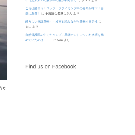
イ（艾未未）の展示中の壷が割られた
に
ボレロ
より
これは痛そう！ロック・クライミング中の青年が落下！岩
壁に激突！
に
不思議な名無しさん
より
恐ろしい無謀運転・・漫画を読みながら運転する男性
に
まに
より
自然保護区の中でキャンプ。早朝テントについた水滴を舐
めていたのは・・・
に
wow
より
Find us on Facebook
方か