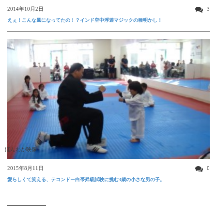
2014年10月2日
3
えぇ！こんな風になってたの！？インド空中浮遊マジックの種明かし！
ほんわか映像
2015年8月11日
0
愛らしくて笑える、テコンドー白帯昇級試験に挑む3歳の小さな男の子。