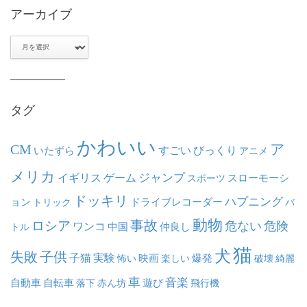
アーカイブ
ア
ー
カ
イ
ブ
タグ
かわいい
ア
CM
いたずら
すごい
びっくり
アニメ
メリカ
ジャンプ
イギリス
ゲーム
スポーツ
スローモーシ
ドッキリ
ハプニング
ョン
ドライブレコーダー
トリック
バ
動物
事故
ロシア
危ない
危険
ワンコ
中国
仲良し
トル
猫
犬
失敗
子供
子猫
実験
映画
怖い
楽しい
爆発
破壊
綺麗
車
音楽
自動車
自転車
落下
赤ん坊
遊び
飛行機