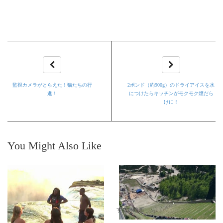
監視カメラがとらえた！猫たちの行
2ポンド（約900g）のドライアイスを水
進！
につけたらキッチンがモクモク煙だら
けに！
You Might Also Like
すごい動画