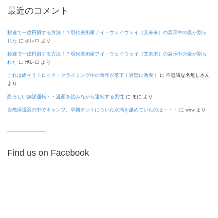
最近のコメント
秒速で一億円損する方法！？現代美術家アイ・ウェイウェイ（艾未未）の展示中の壷が割ら
れた
に
ボレロ
より
秒速で一億円損する方法！？現代美術家アイ・ウェイウェイ（艾未未）の展示中の壷が割ら
れた
に
ボレロ
より
これは痛そう！ロック・クライミング中の青年が落下！岩壁に激突！
に
不思議な名無しさん
より
恐ろしい無謀運転・・漫画を読みながら運転する男性
に
まに
より
自然保護区の中でキャンプ。早朝テントについた水滴を舐めていたのは・・・
に
wow
より
Find us on Facebook