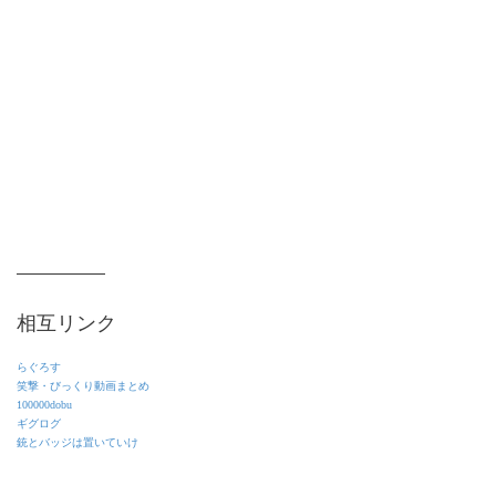
相互リンク
らぐろす
笑撃・びっくり動画まとめ
100000dobu
ギグログ
銃とバッジは置いていけ