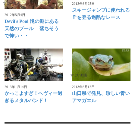
すごい動画
2013年6月25日
スキージャンプに使われる
2012年5月4日
丘を登る過酷なレース
Devil’s Pool-滝の淵にある
天然のプール 落ちそう
で怖い・・
すごい動画
すごい動画
2013年1月14日
2013年6月12日
かっこよすぎ！へヴィー過
山口県で発見、珍しい青い
ぎるメタルバンド！
アマガエル