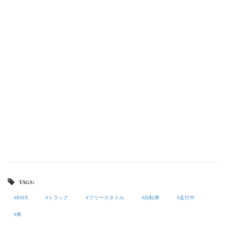
TAGS:
BMX
トラック
フリースタイル
自転車
走行中
車