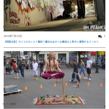
ガクブル映像
2014年7月12日
2
【閲覧注意】サイコキネシス？魔術？魔法をあやつる魔道士と夜中に遭遇するドッキリ
すごい動画