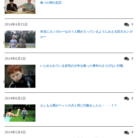
食べた時の反応
すごい動画
2014年4月15日
9
本当にカンガルーなの？人間が入っているようにみえる巨大カンガ
ルー
ほんわか映像
2014年6月2日
8
いじめられている赤毛の少年を救った青年のさりげない行動
感動する映像
2014年6月2日
8
もしも人間がペットの犬と同じ行動をしたら・・・？？
爆笑おもしろ映像
2014年5月4日
8