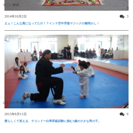
すごい動画
2014年10月2日
3
えぇ！こんな風になってたの！？インド空中浮遊マジックの種明かし！
ほんわか映像
2015年8月11日
0
愛らしくて笑える、テコンドー白帯昇級試験に挑む3歳の小さな男の子。