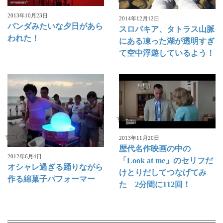
2013年10月23日
2014年12月12日
パンダみたいな夕日があら
スロバキア、タトラス山脈
われた！
にある凍った湖が透明すぎ
て空中浮遊しているよう！
すごい動画
すごい動画
2013年11月20日
歴代名作映画の中の
2012年6月4日
「Look at me」のセリフだ
オシャレ過ぎる踊りながら
けとりだしてつなげてみ
作る綿菓子パフォーマー
た 2分間に112回！