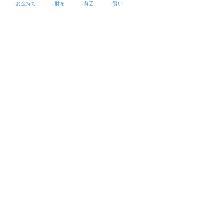
お金持ち
財布
貧乏
賢い