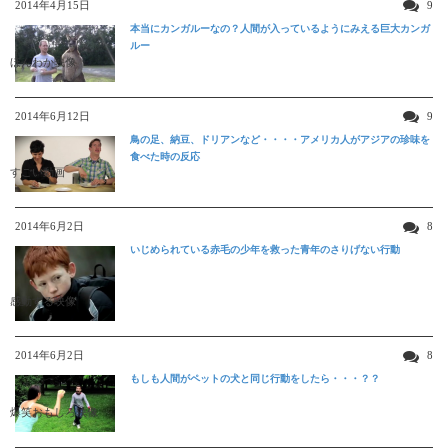
2014年4月15日
9
本当にカンガルーなの？人間が入っているようにみえる巨大カンガ
ルー
ほんわか映像
2014年6月12日
9
鳥の足、納豆、ドリアンなど・・・・アメリカ人がアジアの珍味を
食べた時の反応
すごい動画
2014年6月2日
8
いじめられている赤毛の少年を救った青年のさりげない行動
感動する映像
2014年6月2日
8
もしも人間がペットの犬と同じ行動をしたら・・・？？
爆笑おもしろ映像