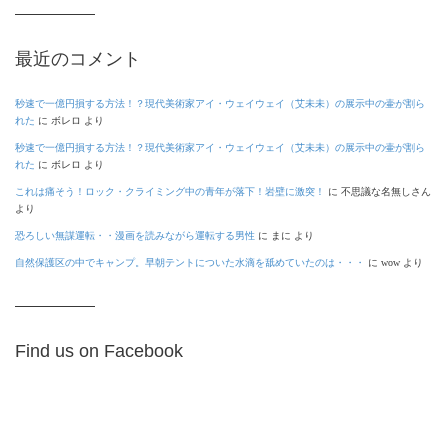
最近のコメント
秒速で一億円損する方法！？現代美術家アイ・ウェイウェイ（艾未未）の展示中の壷が割ら
れた
に
ボレロ
より
秒速で一億円損する方法！？現代美術家アイ・ウェイウェイ（艾未未）の展示中の壷が割ら
れた
に
ボレロ
より
これは痛そう！ロック・クライミング中の青年が落下！岩壁に激突！
に
不思議な名無しさん
より
恐ろしい無謀運転・・漫画を読みながら運転する男性
に
まに
より
自然保護区の中でキャンプ。早朝テントについた水滴を舐めていたのは・・・
に
wow
より
Find us on Facebook