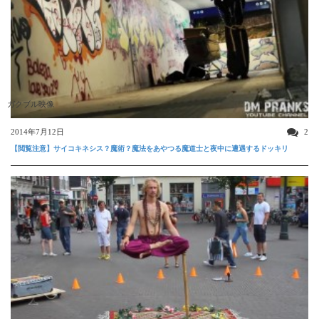
ガクブル映像
2014年7月12日
2
【閲覧注意】サイコキネシス？魔術？魔法をあやつる魔道士と夜中に遭遇するドッキリ