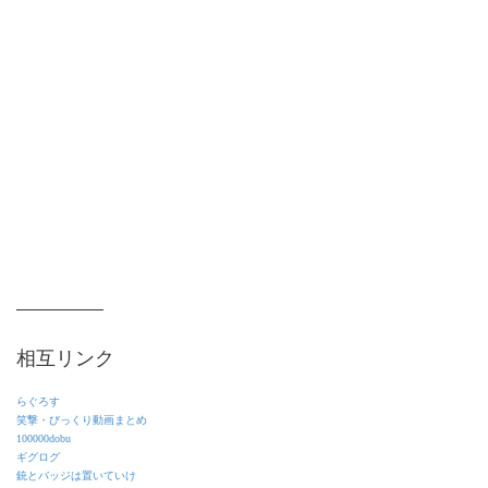
相互リンク
らぐろす
笑撃・びっくり動画まとめ
100000dobu
ギグログ
銃とバッジは置いていけ