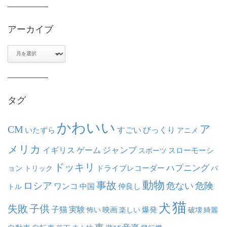
アーカイブ
ア
ー
カ
イ
ブ
タグ
かわいい
ア
CM
いたずら
すごい
びっくり
アニメ
メリカ
ジャンプ
イギリス
ゲーム
スポーツ
スローモーシ
ドッキリ
ハプニング
ョン
ドライブレコーダー
トリック
バ
動物
事故
ロシア
危ない
危険
ワンコ
中国
仲良し
トル
猫
犬
失敗
子供
子猫
実験
映画
怖い
楽しい
爆発
破壊
綺麗