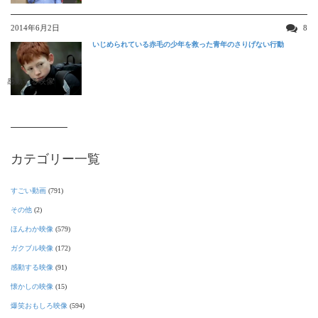
2014年6月2日
8
いじめられている赤毛の少年を救った青年のさりげない行動
感動する映像
カテゴリー一覧
すごい動画
(791)
その他
(2)
ほんわか映像
(579)
ガクブル映像
(172)
感動する映像
(91)
懐かしの映像
(15)
爆笑おもしろ映像
(594)