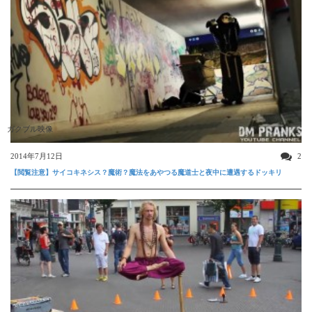
ガクブル映像
2014年7月12日
2
【閲覧注意】サイコキネシス？魔術？魔法をあやつる魔道士と夜中に遭遇するドッキリ