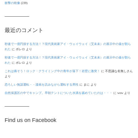
衝撃の映像
(239)
最近のコメント
秒速で一億円損する方法！？現代美術家アイ・ウェイウェイ（艾未未）の展示中の壷が割ら
れた
に
ボレロ
より
秒速で一億円損する方法！？現代美術家アイ・ウェイウェイ（艾未未）の展示中の壷が割ら
れた
に
ボレロ
より
これは痛そう！ロック・クライミング中の青年が落下！岩壁に激突！
に
不思議な名無しさん
より
恐ろしい無謀運転・・漫画を読みながら運転する男性
に
まに
より
自然保護区の中でキャンプ。早朝テントについた水滴を舐めていたのは・・・
に
wow
より
Find us on Facebook