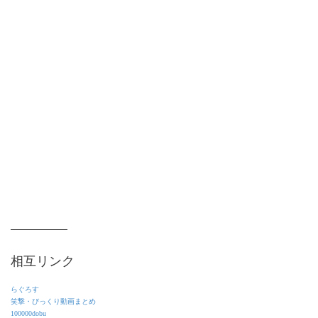
相互リンク
らぐろす
笑撃・びっくり動画まとめ
100000dobu