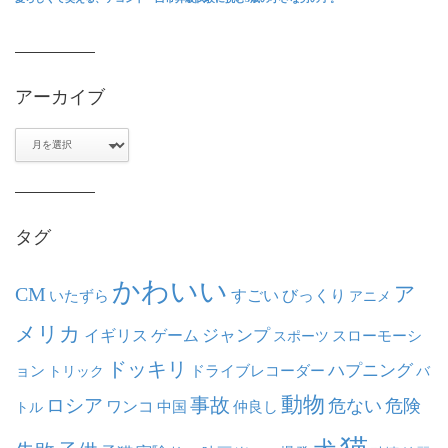
アーカイブ
ア
ー
カ
イ
ブ
タグ
かわいい
ア
CM
いたずら
すごい
びっくり
アニメ
メリカ
ジャンプ
イギリス
ゲーム
スポーツ
スローモーシ
ドッキリ
ハプニング
ョン
ドライブレコーダー
トリック
バ
動物
事故
ロシア
危ない
危険
ワンコ
中国
仲良し
トル