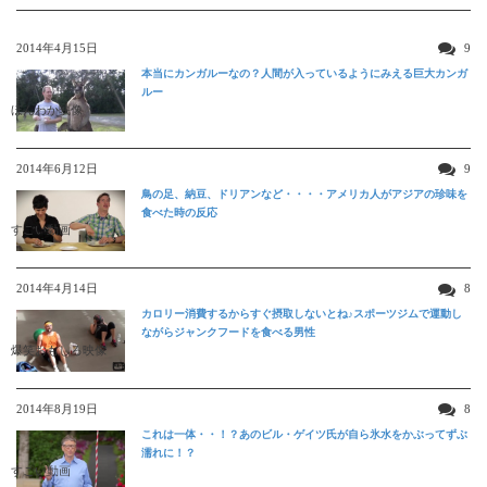
2014年4月15日
9
本当にカンガルーなの？人間が入っているようにみえる巨大カンガ
ルー
ほんわか映像
2014年6月12日
9
鳥の足、納豆、ドリアンなど・・・・アメリカ人がアジアの珍味を
食べた時の反応
すごい動画
2014年4月14日
8
カロリー消費するからすぐ摂取しないとね♪スポーツジムで運動し
ながらジャンクフードを食べる男性
爆笑おもしろ映像
2014年8月19日
8
これは一体・・！？あのビル・ゲイツ氏が自ら氷水をかぶってずぶ
濡れに！？
すごい動画