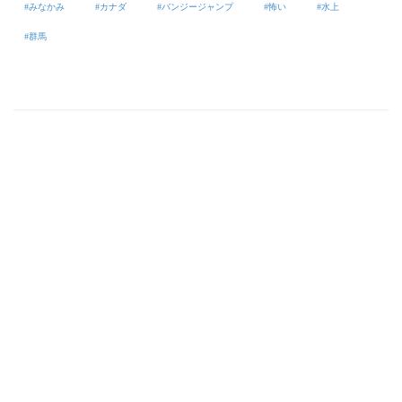
みなかみ
カナダ
バンジージャンプ
怖い
水上
群馬