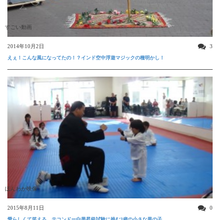
すごい動画
2014年10月2日
3
えぇ！こんな風になってたの！？インド空中浮遊マジックの種明かし！
ほんわか映像
2015年8月11日
0
愛らしくて笑える、テコンドー白帯昇級試験に挑む3歳の小さな男の子。