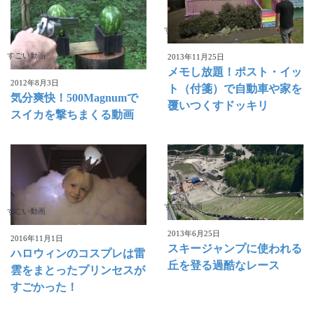
すごい動画
すごい動画
2013年11月25日
メモし放題！ポスト・イッ
2012年8月3日
ト（付箋）で自動車や家を
気分爽快！500Magnumで
覆いつくすドッキリ
スイカを撃ちまくる動画
すごい動画
すごい動画
2013年6月25日
2016年11月1日
スキージャンプに使われる
ハロウィンのコスプレは雷
丘を登る過酷なレース
雲をまとったプリンセスが
すごかった！