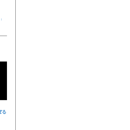
る！
ぼる
！