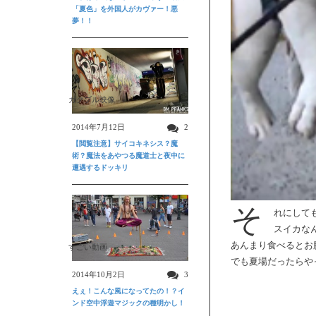
「夏色」を外国人がカヴァー！悪
夢！！
ガクブル映像
2014年7月12日
2
【閲覧注意】サイコキネシス？魔
術？魔法をあやつる魔道士と夜中に
遭遇するドッキリ
そ
れにして
スイカな
あんまり食べるとお
すごい動画
でも夏場だったらや
2014年10月2日
3
えぇ！こんな風になってたの！？イ
ンド空中浮遊マジックの種明かし！