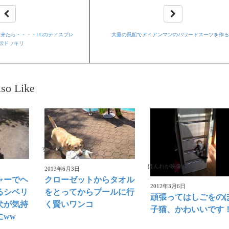
来たら・・・・LGのディスプレ
大量の風船でアイアンマンのパワードスーツを作
伝ドッキリ
so Like
すごい動画
ほんわか映像
2013年6月3日
ャーでヘ
クローゼットからタオル
2012年3月6日
るシベリ
をとってからプールに行
頑張ってはしごをの
犬が気持
く賢いワンコ
子猫、かわいいです
にww