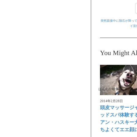
突然面接中に隕石が降って
イ宣
You Might Al
ほんわか映像
2014年2月28日
頭皮マッサージ
ッドスパ体験す
アン・ハスキー
ちよくてエエ顔