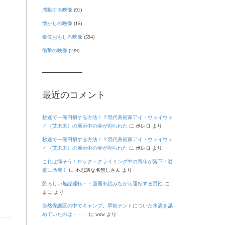
感動する映像
(91)
懐かしの映像
(15)
爆笑おもしろ映像
(594)
衝撃の映像
(239)
最近のコメント
秒速で一億円損する方法！？現代美術家アイ・ウェイウェ
イ（艾未未）の展示中の壷が割られた
に
ボレロ
より
秒速で一億円損する方法！？現代美術家アイ・ウェイウェ
イ（艾未未）の展示中の壷が割られた
に
ボレロ
より
これは痛そう！ロック・クライミング中の青年が落下！岩
壁に激突！
に
不思議な名無しさん
より
恐ろしい無謀運転・・漫画を読みながら運転する男性
に
まに
より
自然保護区の中でキャンプ。早朝テントについた水滴を舐
めていたのは・・・
に
wow
より