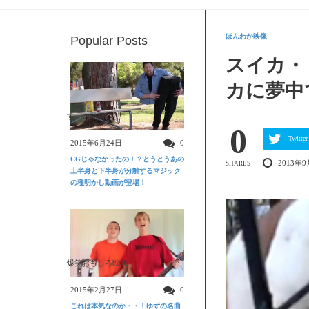
ほんわか映像
Popular Posts
スイカ・
カに夢中
すごい動画
0
Twit
2015年6月24日
0
CGじゃなかったの！？とうとうあの
2013年
SHARES
上半身と下半身が分離するマジック
の種明かし動画が登場！
爆笑おもしろ映像
2015年2月27日
0
これは本気なのか・・！ゆずの名曲