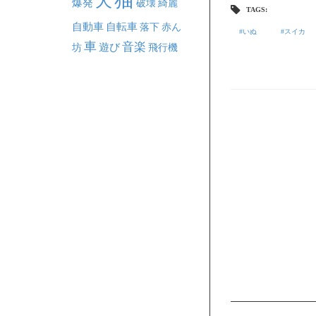
犬
爆発
破壊
綺麗
TAGS:
自動車
自転車
落下
赤ん
いぬ
スイカ
車
音楽
坊
遊び
飛行機