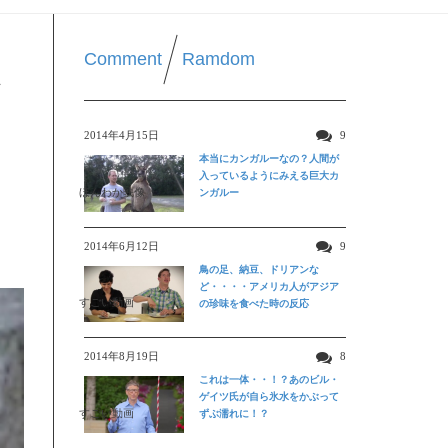
Comment
Ramdom
イ
2014年4月15日
9
本当にカンガルーなの？人間が
入っているようにみえる巨大カ
ほんわか映像
ンガルー
2014年6月12日
9
鳥の足、納豆、ドリアンな
ど・・・・アメリカ人がアジア
すごい動画
の珍味を食べた時の反応
2014年8月19日
8
これは一体・・！？あのビル・
ゲイツ氏が自ら氷水をかぶって
すごい動画
ずぶ濡れに！？