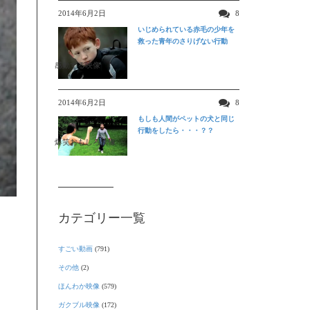
2014年6月2日
8
いじめられている赤毛の少年を
救った青年のさりげない行動
感動する映像
2014年6月2日
8
もしも人間がペットの犬と同じ
行動をしたら・・・？？
爆笑おもしろ映像
カテゴリー一覧
すごい動画
(791)
その他
(2)
ほんわか映像
(579)
ガクブル映像
(172)