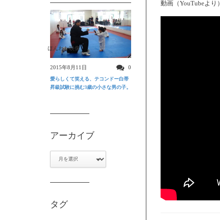
動画（YouTubeより
ほんわか映像
2015年8月11日
0
愛らしくて笑える、テコンドー白帯
昇級試験に挑む3歳の小さな男の子。
アーカイブ
ア
ー
カ
イ
ブ
タグ