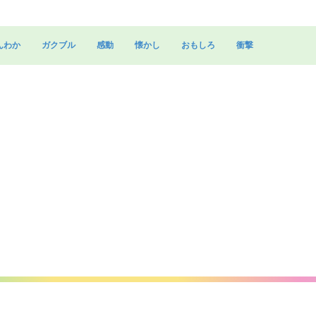
んわか
ガクブル
感動
懐かし
おもしろ
衝撃