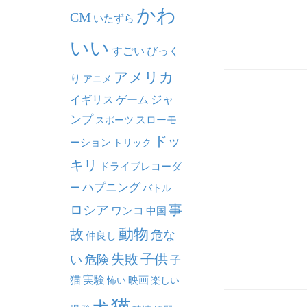
かわ
CM
いたずら
いい
すごい
びっく
アメリカ
り
アニメ
ジャ
イギリス
ゲーム
ンプ
スポーツ
スローモ
ドッ
ーション
トリック
キリ
ドライブレコーダ
ハプニング
ー
バトル
事
ロシア
ワンコ
中国
動物
故
危な
仲良し
失敗
子供
い
危険
子
猫
実験
映画
怖い
楽しい
猫