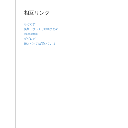
相互リンク
らぐろす
笑撃・びっくり動画まとめ
100000dobu
ギグログ
銃とバッジは置いていけ