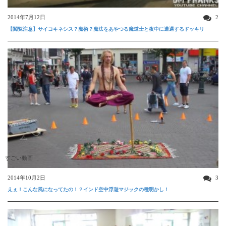
2014年7月12日
2
【閲覧注意】サイコキネシス？魔術？魔法をあやつる魔道士と夜中に遭遇するドッキリ
すごい動画
2014年10月2日
3
えぇ！こんな風になってたの！？インド空中浮遊マジックの種明かし！