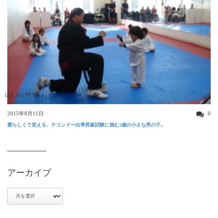
ほんわか映像
2015年8月11日
0
愛らしくて笑える、テコンドー白帯昇級試験に挑む3歳の小さな男の子。
アーカイブ
ア
ー
カ
イ