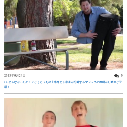
すごい動画
2015年6月24日
0
CGじゃなかったの！？とうとうあの上半身と下半身が分離するマジックの種明かし動画が登
場！