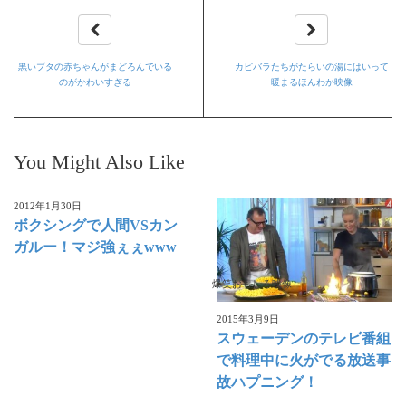
黒いブタの赤ちゃんがまどろんでいる
カピバラたちがたらいの湯にはいって
のがかわいすぎる
暖まるほんわか映像
You Might Also Like
2012年1月30日
ボクシングで人間VSカン
ガルー！マジ強ぇぇwww
爆笑おもしろ映像
2015年3月9日
スウェーデンのテレビ番組
で料理中に火がでる放送事
故ハプニング！