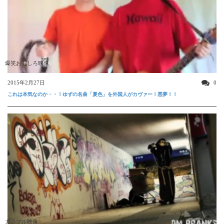
爆笑おもしろ映像
2015年2月27日
0
これは本気なのか・・！ゆずの名曲「夏色」を外国人がカヴァー！悪夢！！
ガクブル映像