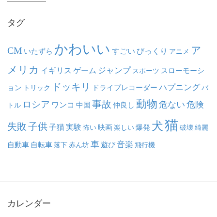
ブ
タグ
かわいい
ア
CM
いたずら
すごい
びっくり
アニメ
メリカ
ジャンプ
イギリス
ゲーム
スポーツ
スローモーシ
ドッキリ
ハプニング
ョン
ドライブレコーダー
トリック
バ
動物
事故
ロシア
危ない
危険
ワンコ
中国
仲良し
トル
猫
犬
失敗
子供
子猫
実験
映画
怖い
楽しい
爆発
破壊
綺麗
車
音楽
自動車
自転車
落下
赤ん坊
遊び
飛行機
カレンダー