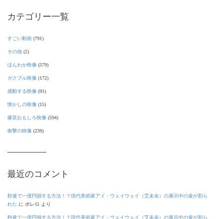
カテゴリー一覧
すごい動画
(791)
その他
(2)
ほんわか映像
(579)
ガクブル映像
(172)
感動する映像
(91)
懐かしの映像
(15)
爆笑おもしろ映像
(594)
衝撃の映像
(239)
最近のコメント
秒速で一億円損する方法！？現代美術家アイ・ウェイウェイ（艾未未）の展示中の壷が割ら
れた
に
ボレロ
より
秒速で一億円損する方法！？現代美術家アイ・ウェイウェイ（艾未未）の展示中の壷が割ら