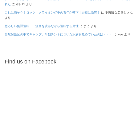
れた
に
ボレロ
より
これは痛そう！ロック・クライミング中の青年が落下！岩壁に激突！
に
不思議な名無しさん
より
恐ろしい無謀運転・・漫画を読みながら運転する男性
に
まに
より
自然保護区の中でキャンプ。早朝テントについた水滴を舐めていたのは・・・
に
wow
より
Find us on Facebook