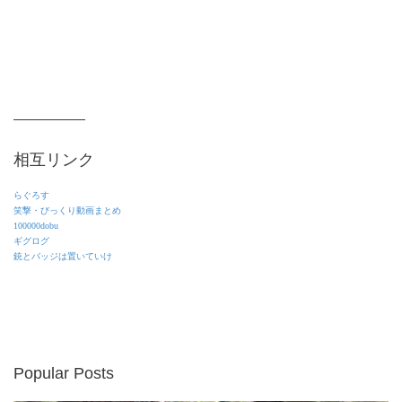
相互リンク
らぐろす
笑撃・びっくり動画まとめ
100000dobu
ギグログ
銃とバッジは置いていけ
Popular Posts