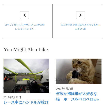
ロープを使ってターザンごっごが完全
坊主が宇宙で髪を洗うとどうなるか→
に失敗している件
こうなった
You Might Also Like
ほんわか映像
爆笑おもしろ映像
2013年4月22日
何故か掃除機が大好きな
2012年7月11日
猫 ホースをペロペロww
レース中にハンドルが抜け