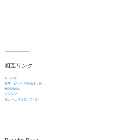
相互リンク
らぐろす
笑撃・びっくり動画まとめ
100000dobu
ギグログ
銃とバッジは置いていけ
Popular Posts