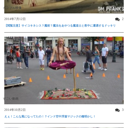
ガクブル映像
2014年7月12日
2
【閲覧注意】サイコキネシス？魔術？魔法をあやつる魔道士と夜中に遭遇するドッキリ
すごい動画
2014年10月2日
3
えぇ！こんな風になってたの！？インド空中浮遊マジックの種明かし！