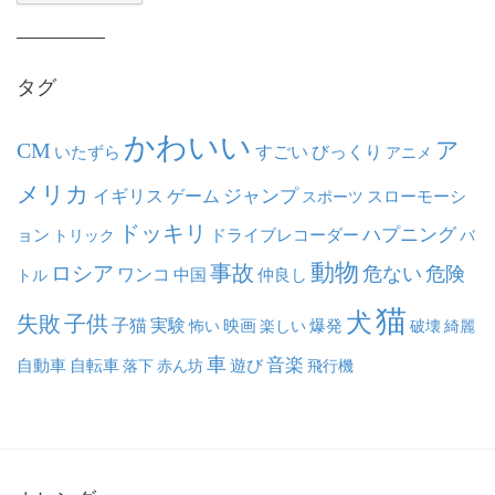
カ
イ
ブ
タグ
かわいい
ア
CM
いたずら
すごい
びっくり
アニメ
メリカ
ジャンプ
イギリス
ゲーム
スポーツ
スローモーシ
ドッキリ
ハプニング
ョン
ドライブレコーダー
トリック
バ
動物
事故
ロシア
危ない
危険
ワンコ
中国
仲良し
トル
猫
犬
失敗
子供
子猫
実験
映画
怖い
楽しい
爆発
破壊
綺麗
車
音楽
自動車
自転車
落下
赤ん坊
遊び
飛行機