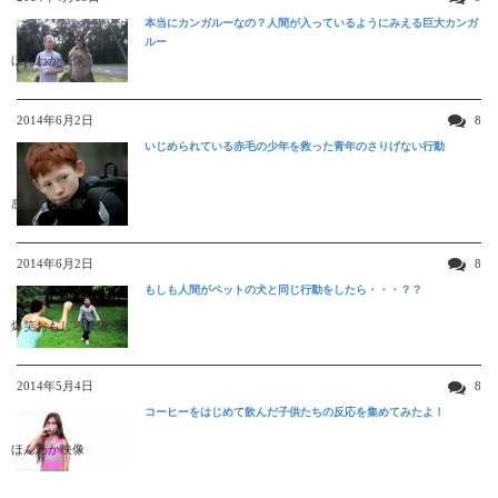
本当にカンガルーなの？人間が入っているようにみえる巨大カンガ
ルー
ほんわか映像
2014年6月2日
8
いじめられている赤毛の少年を救った青年のさりげない行動
感動する映像
2014年6月2日
8
もしも人間がペットの犬と同じ行動をしたら・・・？？
爆笑おもしろ映像
2014年5月4日
8
コーヒーをはじめて飲んだ子供たちの反応を集めてみたよ！
ほんわか映像