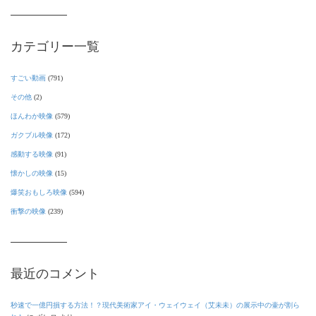
カテゴリー一覧
すごい動画
(791)
その他
(2)
ほんわか映像
(579)
ガクブル映像
(172)
感動する映像
(91)
懐かしの映像
(15)
爆笑おもしろ映像
(594)
衝撃の映像
(239)
最近のコメント
秒速で一億円損する方法！？現代美術家アイ・ウェイウェイ（艾未未）の展示中の壷が割ら