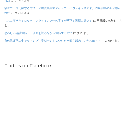
れた
に
ボレロ
より
秒速で一億円損する方法！？現代美術家アイ・ウェイウェイ（艾未未）の展示中の壷が割ら
れた
に
ボレロ
より
これは痛そう！ロック・クライミング中の青年が落下！岩壁に激突！
に
不思議な名無しさん
より
恐ろしい無謀運転・・漫画を読みながら運転する男性
に
まに
より
自然保護区の中でキャンプ。早朝テントについた水滴を舐めていたのは・・・
に
wow
より
Find us on Facebook