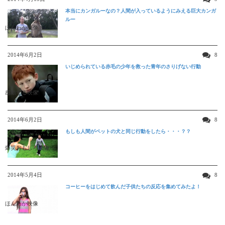
本当にカンガルーなの？人間が入っているようにみえる巨大カンガ
ルー
ほんわか映像
2014年6月2日
8
いじめられている赤毛の少年を救った青年のさりげない行動
感動する映像
2014年6月2日
8
もしも人間がペットの犬と同じ行動をしたら・・・？？
爆笑おもしろ映像
2014年5月4日
8
コーヒーをはじめて飲んだ子供たちの反応を集めてみたよ！
ほんわか映像