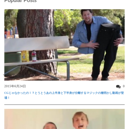
Popular Posts
すごい動画
2015年6月24日
0
CGじゃなかったの！？とうとうあの上半身と下半身が分離するマジックの種明かし動画が登
場！