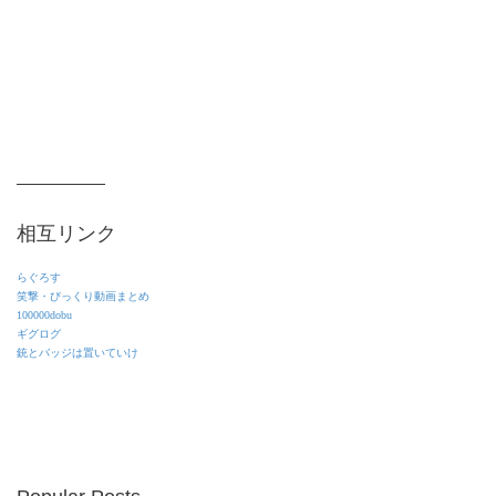
相互リンク
らぐろす
笑撃・びっくり動画まとめ
100000dobu
ギグログ
銃とバッジは置いていけ