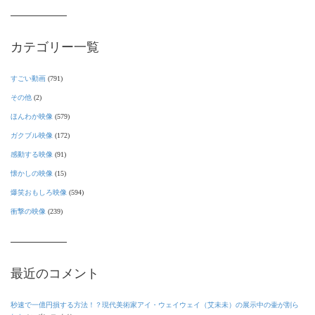
カテゴリー一覧
すごい動画
(791)
その他
(2)
ほんわか映像
(579)
ガクブル映像
(172)
感動する映像
(91)
懐かしの映像
(15)
爆笑おもしろ映像
(594)
衝撃の映像
(239)
最近のコメント
秒速で一億円損する方法！？現代美術家アイ・ウェイウェイ（艾未未）の展示中の壷が割ら