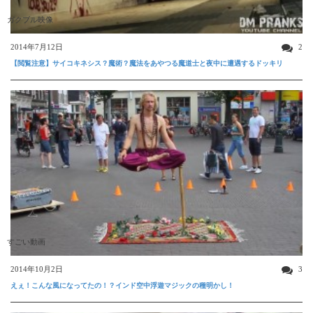
ガクブル映像
2014年7月12日
2
【閲覧注意】サイコキネシス？魔術？魔法をあやつる魔道士と夜中に遭遇するドッキリ
すごい動画
2014年10月2日
3
えぇ！こんな風になってたの！？インド空中浮遊マジックの種明かし！