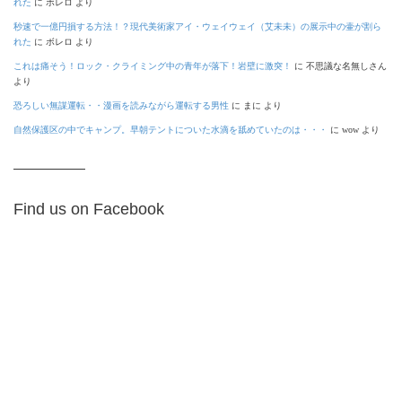
れた
に
ボレロ
より
秒速で一億円損する方法！？現代美術家アイ・ウェイウェイ（艾未未）の展示中の壷が割ら
れた
に
ボレロ
より
これは痛そう！ロック・クライミング中の青年が落下！岩壁に激突！
に
不思議な名無しさん
より
恐ろしい無謀運転・・漫画を読みながら運転する男性
に
まに
より
自然保護区の中でキャンプ。早朝テントについた水滴を舐めていたのは・・・
に
wow
より
Find us on Facebook