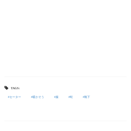
TAGS:
セーター
暖かそう
服
蛇
靴下