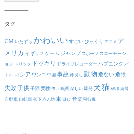
カ
イ
ブ
タグ
かわいい
ア
CM
いたずら
すごい
びっくり
アニメ
メリカ
ジャンプ
イギリス
ゲーム
スポーツ
スローモーシ
ドッキリ
ハプニング
ョン
ドライブレコーダー
トリック
バ
動物
事故
ロシア
危ない
危険
ワンコ
中国
仲良し
トル
猫
犬
失敗
子供
子猫
実験
映画
怖い
楽しい
爆発
破壊
綺麗
車
音楽
自動車
自転車
落下
赤ん坊
遊び
飛行機