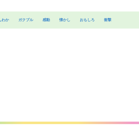
んわか
ガクブル
感動
懐かし
おもしろ
衝撃