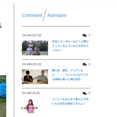
Comment
Ramdom
れ
2014年4月15日
9
本当にカンガルーなの？人間が
入っているようにみえる巨大カ
ほんわか映像
ンガルー
2014年6月12日
9
鳥の足、納豆、ドリアンな
ど・・・・アメリカ人がアジア
すごい動画
の珍味を食べた時の反応
2014年5月4日
8
コーヒーをはじめて飲んだ子供
たちの反応を集めてみたよ！
ほんわか映像