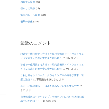
感動する映像
(91)
懐かしの映像
(15)
爆笑おもしろ映像
(594)
衝撃の映像
(239)
最近のコメント
秒速で一億円損する方法！？現代美術家アイ・ウェイウェ
イ（艾未未）の展示中の壷が割られた
に
ボレロ
より
秒速で一億円損する方法！？現代美術家アイ・ウェイウェ
イ（艾未未）の展示中の壷が割られた
に
ボレロ
より
これは痛そう！ロック・クライミング中の青年が落下！岩
壁に激突！
に
不思議な名無しさん
より
恐ろしい無謀運転・・漫画を読みながら運転する男性
に
まに
より
自然保護区の中でキャンプ。早朝テントについた水滴を舐
めていたのは・・・
に
wow
より