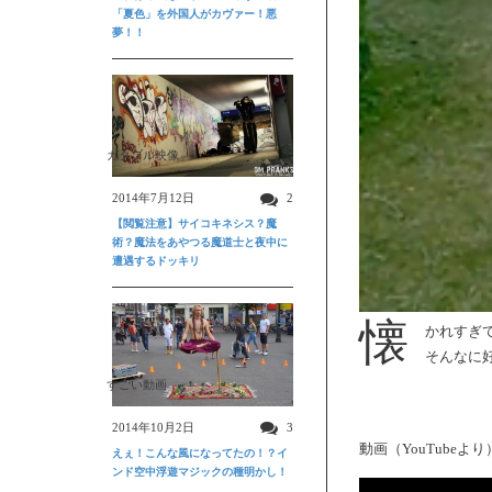
「夏色」を外国人がカヴァー！悪
夢！！
ガクブル映像
2014年7月12日
2
【閲覧注意】サイコキネシス？魔
術？魔法をあやつる魔道士と夜中に
遭遇するドッキリ
懐
かれすぎて
そんなに
すごい動画
2014年10月2日
3
動画（YouTubeより
えぇ！こんな風になってたの！？イ
ンド空中浮遊マジックの種明かし！