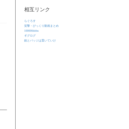
相互リンク
らぐろす
笑撃・びっくり動画まとめ
100000dobu
ギグログ
銃とバッジは置いていけ