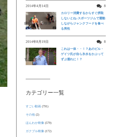
2014年4月14日
8
カロリー消費するからすぐ摂取
しないとね♪スポーツジムで運動
爆笑おもしろ映像
しながらジャンクフードを食べ
る男性
2014年8月19日
8
これは一体・・！？あのビル・
ゲイツ氏が自ら氷水をかぶって
すごい動画
ずぶ濡れに！？
カテゴリー一覧
すごい動画
(791)
その他
(2)
ほんわか映像
(579)
ガクブル映像
(172)