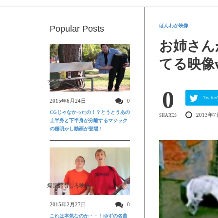
ほんわか映像
Popular Posts
お姉さん
てる映像
すごい動画
0
Twit
2015年6月24日
0
CGじゃなかったの！？とうとうあの
2013年
SHARES
上半身と下半身が分離するマジック
の種明かし動画が登場！
爆笑おもしろ映像
2015年2月27日
0
これは本気なのか・・！ゆずの名曲