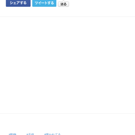
動物
子供
懐かれてる