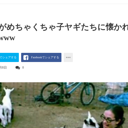
がめちゃくちゃ子ヤギたちに懐か
www
terでシェアする
Facebookでシェアする
7月8日
0