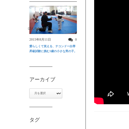
ほんわか映像
2015年8月11日
0
愛らしくて笑える、テコンドー白帯
昇級試験に挑む3歳の小さな男の子。
アーカイブ
ア
ー
カ
イ
ブ
タグ