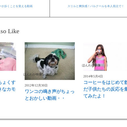
ーが歩くことを覚える動画
スリルと爽快感！パルクールを本人視点で！
so Like
ほんわか映像
ほんわか映像
2014年5月4日
ちょくす
コーヒーをはじめて
2012年12月30日
きなカモ
だ子供たちの反応を
ワンコの鳴き声がちょっ
てみたよ！
とおかしい動画・・