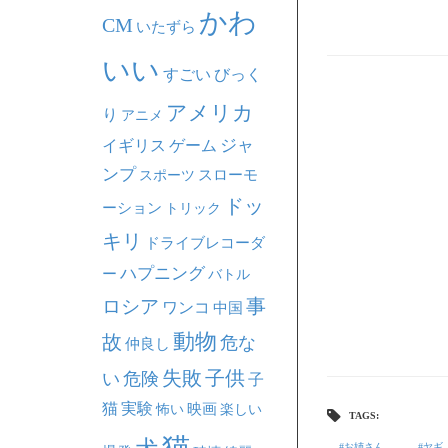
かわ
CM
いたずら
いい
すごい
びっく
アメリカ
り
アニメ
ジャ
イギリス
ゲーム
ンプ
スポーツ
スローモ
ドッ
ーション
トリック
キリ
ドライブレコーダ
ハプニング
ー
バトル
事
ロシア
ワンコ
中国
動物
故
危な
仲良し
失敗
子供
い
危険
子
猫
実験
映画
怖い
楽しい
TAGS:
猫
お姉さん
ヤギ