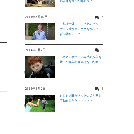
すごい動画
の珍味を食べた時の反応
2014年8月19日
8
これは一体・・！？あのビル・
ゲイツ氏が自ら氷水をかぶって
すごい動画
ずぶ濡れに！？
2014年6月2日
8
いじめられている赤毛の少年を
救った青年のさりげない行動
感動する映像
2014年6月2日
8
もしも人間がペットの犬と同じ
行動をしたら・・・？？
爆笑おもしろ映像