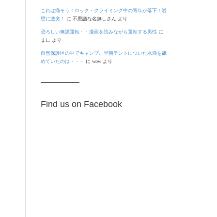
これは痛そう！ロック・クライミング中の青年が落下！岩
壁に激突！
に
不思議な名無しさん
より
恐ろしい無謀運転・・漫画を読みながら運転する男性
に
まに
より
自然保護区の中でキャンプ。早朝テントについた水滴を舐
めていたのは・・・
に
wow
より
Find us on Facebook