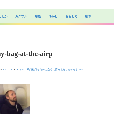
んわか
ガクブル
感動
懐かし
おもしろ
衝撃
my-bag-at-the-airp
at
240 × 180
in
やっべ、飛行機乗ったのに空港に荷物忘れちまったよwww