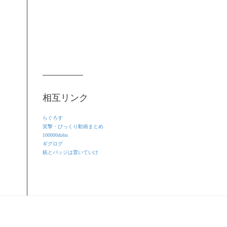
相互リンク
らぐろす
笑撃・びっくり動画まとめ
100000dobu
ギグログ
銃とバッジは置いていけ