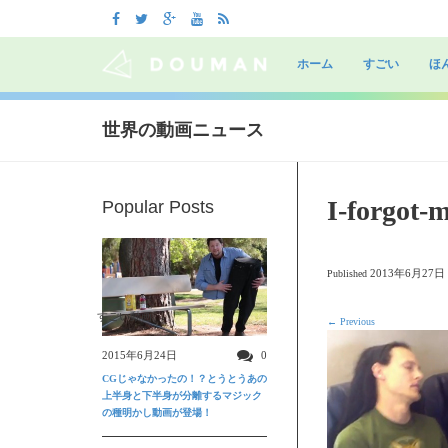
Skip
to
ホーム
すごい
ほ
content
世界の動画ニュース
I-forgot-
Popular Posts
2013年6月27日
Published
すごい動画
←
Previous
2015年6月24日
0
CGじゃなかったの！？とうとうあの
上半身と下半身が分離するマジック
の種明かし動画が登場！