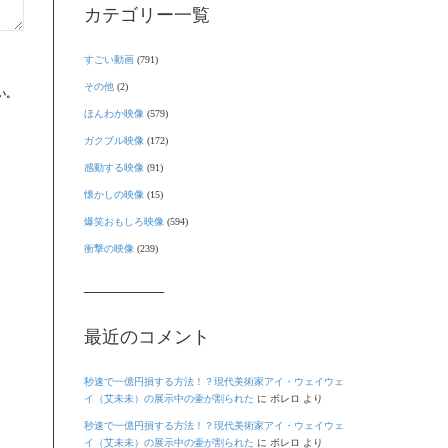
カテゴリー一覧
すごい動画
(791)
その他
(2)
い。
ほんわか映像
(579)
ガクブル映像
(172)
感動する映像
(91)
懐かしの映像
(15)
爆笑おもしろ映像
(594)
衝撃の映像
(239)
最近のコメント
秒速で一億円損する方法！？現代美術家アイ・ウェイウェ
イ（艾未未）の展示中の壷が割られた
に
ボレロ
より
秒速で一億円損する方法！？現代美術家アイ・ウェイウェ
イ（艾未未）の展示中の壷が割られた
に
ボレロ
より