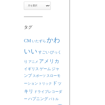
ア
ー
カ
イ
ブ
タグ
かわ
CM
いたずら
いい
すごい
びっく
アメリカ
り
アニメ
ジャ
イギリス
ゲーム
ンプ
スポーツ
スローモ
ドッ
ーション
トリック
キリ
ドライブレコーダ
ハプニング
ー
バトル