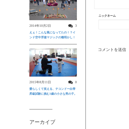
すごい動画
ニックネーム
2014年10月2日
3
えぇ！こんな風になってたの！？イ
ンド空中浮遊マジックの種明かし！
ほんわか映像
2015年8月11日
0
愛らしくて笑える、テコンドー白帯
昇級試験に挑む3歳の小さな男の子。
アーカイブ