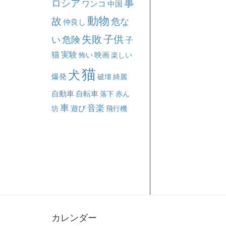
事
ロシア
ワンコ
中国
動物
故
危な
仲良し
失敗
子供
い
危険
子
猫
実験
映画
怖い
楽しい
猫
犬
爆発
破壊
綺麗
自動車
自転車
落下
赤ん
車
音楽
坊
遊び
飛行機
カレンダー