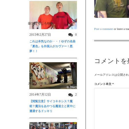
爆笑おもしろ映像
Post a comment
or leave a tr
2015年2月27日
0
これは本気なのか・・！ゆずの名曲
「夏色」を外国人がカヴァー！悪
夢！！
コメントを
メールアドレスは公開され
ガクブル映像
コメント本文
*
2014年7月12日
2
【閲覧注意】サイコキネシス？魔
術？魔法をあやつる魔道士と夜中に
遭遇するドッキリ