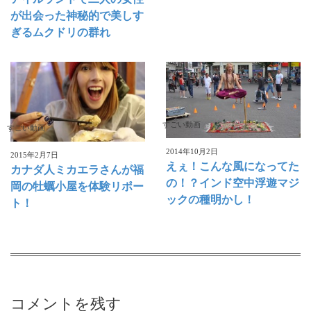
が出会った神秘的で美しす
ぎるムクドリの群れ
すごい動画
すごい動画
2014年10月2日
2015年2月7日
えぇ！こんな風になってた
カナダ人ミカエラさんが福
の！？インド空中浮遊マジ
岡の牡蠣小屋を体験リポー
ックの種明かし！
ト！
コメントを残す