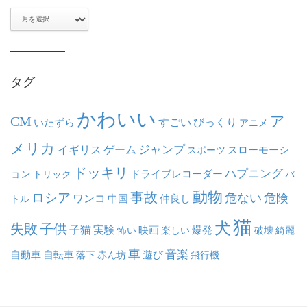
ア
ー
カ
イ
ブ
タグ
かわいい
ア
CM
いたずら
すごい
びっくり
アニメ
メリカ
ジャンプ
イギリス
ゲーム
スポーツ
スローモーシ
ドッキリ
ハプニング
ョン
ドライブレコーダー
トリック
バ
動物
事故
ロシア
危ない
危険
ワンコ
中国
仲良し
トル
猫
犬
失敗
子供
子猫
実験
映画
怖い
楽しい
爆発
破壊
綺麗
車
音楽
自動車
自転車
落下
赤ん坊
遊び
飛行機