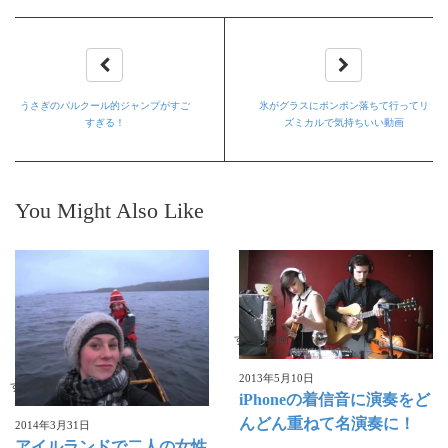
うさぎのパルクール的ジャンプがすご
氷がグラスにポンポン落ちて行ってリ
すぎる！
ズミカルで気持ちいい動画
You Might Also Like
すごい動画
2013年5月10日
すごい動画
iPhoneの着信音に演奏をど
んどん重ねて名演奏に！
2014年3月31日
アイルランドで二人の女性