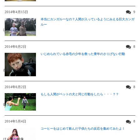
2014年4月15日
9
本当にカンガルーなの？人間が入っているようにみえる巨大カンガ
ルー
ほんわか映像
2014年6月2日
8
いじめられている赤毛の少年を救った青年のさりげない行動
感動する映像
2014年6月2日
8
もしも人間がペットの犬と同じ行動をしたら・・・？？
爆笑おもしろ映像
2014年5月4日
8
コーヒーをはじめて飲んだ子供たちの反応を集めてみたよ！
ほんわか映像