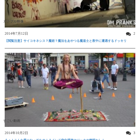
ガクブル映像
2014年7月12日
2
【閲覧注意】サイコキネシス？魔術？魔法をあやつる魔道士と夜中に遭遇するドッキリ
すごい動画
2014年10月2日
3