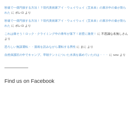
秒速で一億円損する方法！？現代美術家アイ・ウェイウェイ（艾未未）の展示中の壷が割ら
れた
に
ボレロ
より
秒速で一億円損する方法！？現代美術家アイ・ウェイウェイ（艾未未）の展示中の壷が割ら
れた
に
ボレロ
より
これは痛そう！ロック・クライミング中の青年が落下！岩壁に激突！
に
不思議な名無しさん
より
恐ろしい無謀運転・・漫画を読みながら運転する男性
に
まに
より
自然保護区の中でキャンプ。早朝テントについた水滴を舐めていたのは・・・
に
wow
より
Find us on Facebook