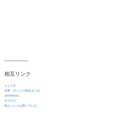
相互リンク
らぐろす
笑撃・びっくり動画まとめ
100000dobu
ギグログ
銃とバッジは置いていけ