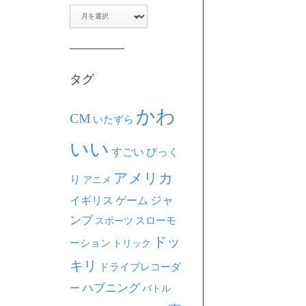
ア
ー
カ
イ
ブ
タグ
かわ
CM
いたずら
いい
すごい
びっく
アメリカ
り
アニメ
ジャ
イギリス
ゲーム
ンプ
スポーツ
スローモ
ドッ
ーション
トリック
キリ
ドライブレコーダ
ハプニング
ー
バトル