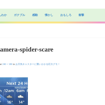
んわか
ガクブル
感動
懐かし
おもしろ
衝撃
amera-spider-scare
at
240 × 180
in
お天気キャスターに襲いかかる巨大グモ！