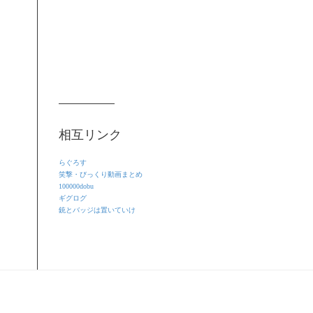
相互リンク
らぐろす
笑撃・びっくり動画まとめ
100000dobu
ギグログ
銃とバッジは置いていけ