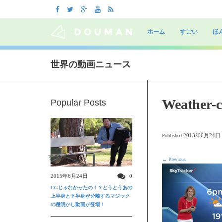
Skip
to
ホーム
すごい
ほ
content
世界の動画ニュース
Weather-c
Popular Posts
2013年6月24日
Published
すごい動画
←
Previous
2015年6月24日
0
CGじゃなかったの！？とうとうあの
上半身と下半身が分離するマジック
の種明かし動画が登場！