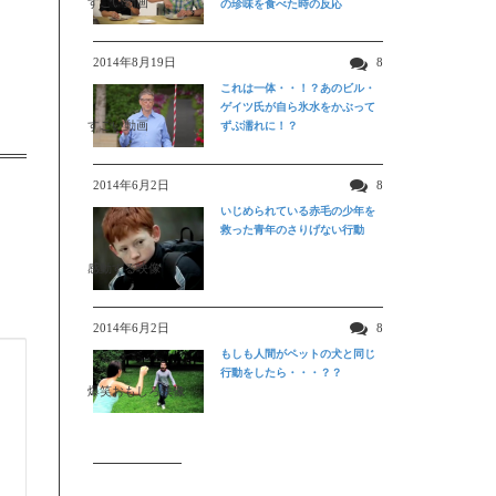
すごい動画
の珍味を食べた時の反応
2014年8月19日
8
これは一体・・！？あのビル・
ゲイツ氏が自ら氷水をかぶって
すごい動画
ずぶ濡れに！？
2014年6月2日
8
いじめられている赤毛の少年を
救った青年のさりげない行動
感動する映像
2014年6月2日
8
もしも人間がペットの犬と同じ
行動をしたら・・・？？
爆笑おもしろ映像