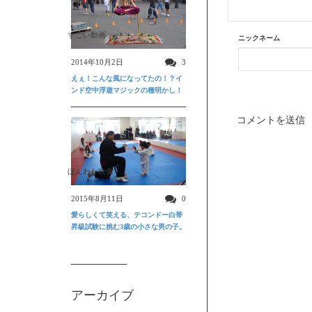
すごい動画
ニックネーム
2014年10月2日
3
えぇ！こんな風になってたの！？イ
ンド空中浮遊マジックの種明かし！
ほんわか映像
2015年8月11日
0
愛らしくて笑える、テコンドー白帯
昇級試験に挑む3歳の小さな男の子。
アーカイブ