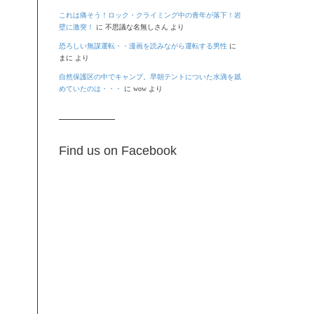
これは痛そう！ロック・クライミング中の青年が落下！岩
壁に激突！
に
不思議な名無しさん
より
恐ろしい無謀運転・・漫画を読みながら運転する男性
に
まに
より
自然保護区の中でキャンプ。早朝テントについた水滴を舐
めていたのは・・・
に
wow
より
Find us on Facebook