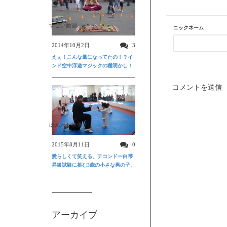
すごい動画
ニックネーム
2014年10月2日
3
えぇ！こんな風になってたの！？イ
ンド空中浮遊マジックの種明かし！
ほんわか映像
2015年8月11日
0
愛らしくて笑える、テコンドー白帯
昇級試験に挑む3歳の小さな男の子。
アーカイブ