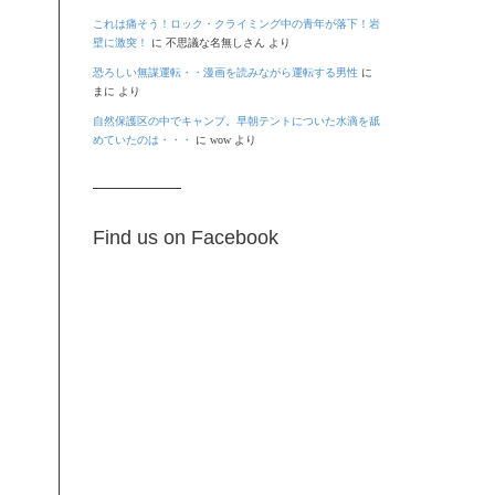
これは痛そう！ロック・クライミング中の青年が落下！岩
壁に激突！
に
不思議な名無しさん
より
恐ろしい無謀運転・・漫画を読みながら運転する男性
に
まに
より
自然保護区の中でキャンプ。早朝テントについた水滴を舐
めていたのは・・・
に
wow
より
Find us on Facebook