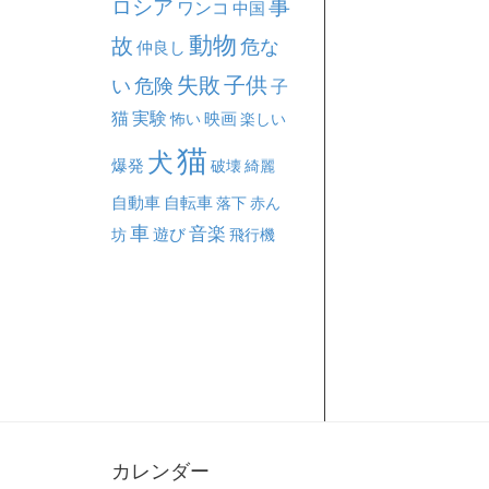
事
ロシア
ワンコ
中国
動物
故
危な
仲良し
失敗
子供
い
危険
子
猫
実験
映画
怖い
楽しい
猫
犬
爆発
破壊
綺麗
自動車
自転車
落下
赤ん
車
音楽
坊
遊び
飛行機
カレンダー