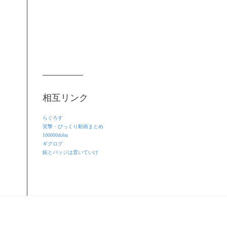
相互リンク
らぐろす
笑撃・びっくり動画まとめ
100000dobu
ギグログ
銃とバッジは置いていけ