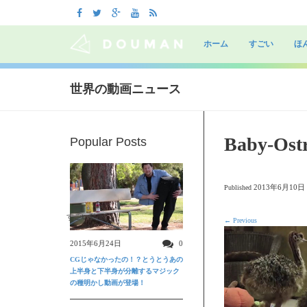
Skip
to
ホーム
すごい
ほ
content
世界の動画ニュース
Baby-Ostr
Popular Posts
2013年6月10日
Published
すごい動画
←
Previous
2015年6月24日
0
CGじゃなかったの！？とうとうあの
上半身と下半身が分離するマジック
の種明かし動画が登場！