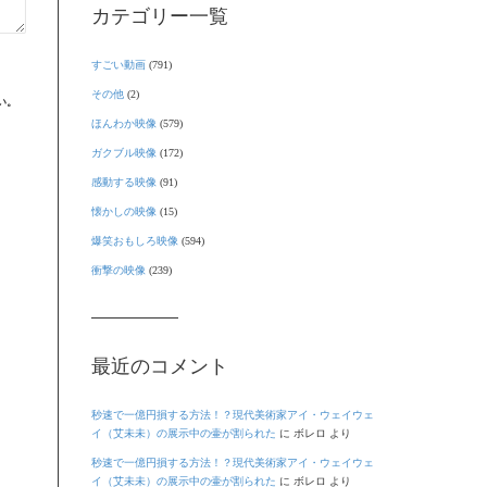
カテゴリー一覧
すごい動画
(791)
その他
(2)
い。
ほんわか映像
(579)
ガクブル映像
(172)
感動する映像
(91)
懐かしの映像
(15)
爆笑おもしろ映像
(594)
衝撃の映像
(239)
最近のコメント
秒速で一億円損する方法！？現代美術家アイ・ウェイウェ
イ（艾未未）の展示中の壷が割られた
に
ボレロ
より
秒速で一億円損する方法！？現代美術家アイ・ウェイウェ
イ（艾未未）の展示中の壷が割られた
に
ボレロ
より