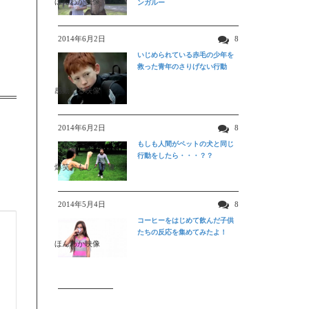
ほんわか映像
ンガルー
2014年6月2日
8
いじめられている赤毛の少年を
救った青年のさりげない行動
感動する映像
2014年6月2日
8
もしも人間がペットの犬と同じ
行動をしたら・・・？？
爆笑おもしろ映像
2014年5月4日
8
コーヒーをはじめて飲んだ子供
たちの反応を集めてみたよ！
ほんわか映像