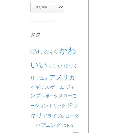
ア
ー
カ
イ
ブ
タグ
かわ
CM
いたずら
いい
すごい
びっく
アメリカ
り
アニメ
ジャ
イギリス
ゲーム
ンプ
スポーツ
スローモ
ドッ
ーション
トリック
キリ
ドライブレコーダ
ハプニング
ー
バトル