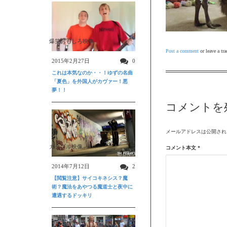
爆笑おもしろ映像
Post a comment
or leave a tr
2015年2月27日
0
これは本気なのか・・！ゆずの名曲
「夏色」を外国人がカヴァー！悪
夢！！
コメントを
メールアドレスは公開され
ガクブル映像
コメント本文
*
2014年7月12日
2
【閲覧注意】サイコキネシス？魔
術？魔法をあやつる魔道士と夜中に
遭遇するドッキリ