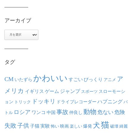
アーカイブ
ア
ー
カ
イ
ブ
タグ
かわいい
ア
CM
いたずら
すごい
びっくり
アニメ
メリカ
ジャンプ
イギリス
ゲーム
スポーツ
スローモーシ
ドッキリ
ハプニング
ョン
ドライブレコーダー
トリック
バ
動物
事故
ロシア
危ない
危険
ワンコ
中国
仲良し
トル
猫
犬
失敗
子供
子猫
実験
映画
怖い
楽しい
爆発
破壊
綺麗