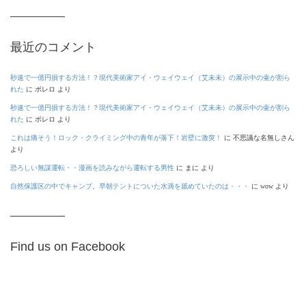
最近のコメント
秒速で一億円損する方法！？現代美術家アイ・ウェイウェイ（艾未未）の展示中の壷が割ら
れた
に
ボレロ
より
秒速で一億円損する方法！？現代美術家アイ・ウェイウェイ（艾未未）の展示中の壷が割ら
れた
に
ボレロ
より
これは痛そう！ロック・クライミング中の青年が落下！岩壁に激突！
に
不思議な名無しさん
より
恐ろしい無謀運転・・漫画を読みながら運転する男性
に
まに
より
自然保護区の中でキャンプ。早朝テントについた水滴を舐めていたのは・・・
に
wow
より
Find us on Facebook