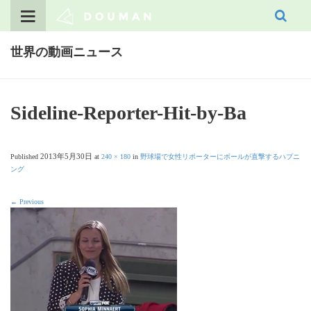
Skip
to
content
世界の動画ニュース
Sideline-Reporter-Hit-by-Ba
2013年5月30日
Published
at
240 × 180
in
野球場で女性リポーターにボールが直撃するハプニ
ング
←
Previous