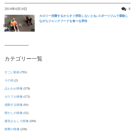
2014年4月14日
8
カロリー消費するからすぐ摂取しないとね♪スポーツジムで運動し
ながらジャンクフードを食べる男性
爆笑おもしろ映像
カテゴリー一覧
すごい動画
(791)
その他
(2)
ほんわか映像
(579)
ガクブル映像
(172)
感動する映像
(91)
懐かしの映像
(15)
爆笑おもしろ映像
(594)
衝撃の映像
(239)