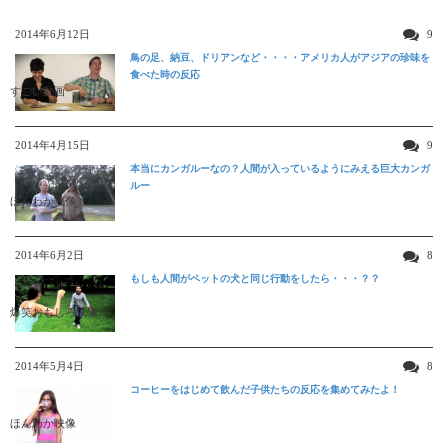
2014年6月12日
9
鳥の足、納豆、ドリアンなど・・・・アメリカ人がアジアの珍味を
食べた時の反応
すごい動画
2014年4月15日
9
本当にカンガルーなの？人間が入っているようにみえる巨大カンガ
ルー
ほんわか映像
2014年6月2日
8
もしも人間がペットの犬と同じ行動をしたら・・・？？
爆笑おもしろ映像
2014年5月4日
8
コーヒーをはじめて飲んだ子供たちの反応を集めてみたよ！
ほんわか映像