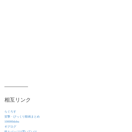
相互リンク
らぐろす
笑撃・びっくり動画まとめ
100000dobu
ギグログ
銃とバッジは置いていけ