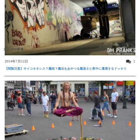
ガクブル映像
2014年7月12日
2
【閲覧注意】サイコキネシス？魔術？魔法をあやつる魔道士と夜中に遭遇するドッキリ