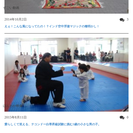
すごい動画
2014年10月2日
3
えぇ！こんな風になってたの！？インド空中浮遊マジックの種明かし！
ほんわか映像
2015年8月11日
0
愛らしくて笑える、テコンドー白帯昇級試験に挑む3歳の小さな男の子。