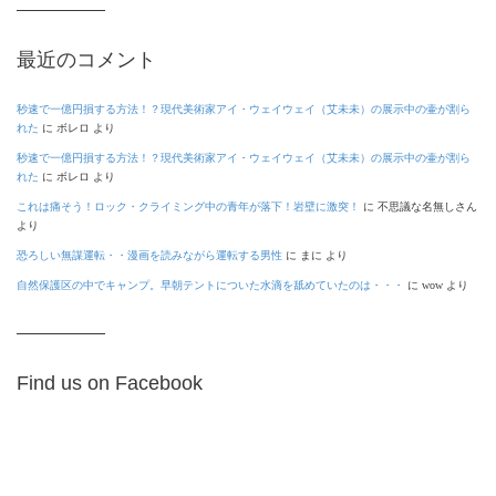
最近のコメント
秒速で一億円損する方法！？現代美術家アイ・ウェイウェイ（艾未未）の展示中の壷が割ら
れた
に
ボレロ
より
秒速で一億円損する方法！？現代美術家アイ・ウェイウェイ（艾未未）の展示中の壷が割ら
れた
に
ボレロ
より
これは痛そう！ロック・クライミング中の青年が落下！岩壁に激突！
に
不思議な名無しさん
より
恐ろしい無謀運転・・漫画を読みながら運転する男性
に
まに
より
自然保護区の中でキャンプ。早朝テントについた水滴を舐めていたのは・・・
に
wow
より
Find us on Facebook