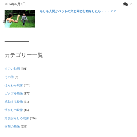
2014年6月2日
8
もしも人間がペットの犬と同じ行動をしたら・・・？？
爆笑おもしろ映像
カテゴリー一覧
すごい動画
(791)
その他
(2)
ほんわか映像
(579)
ガクブル映像
(172)
感動する映像
(91)
懐かしの映像
(15)
爆笑おもしろ映像
(594)
衝撃の映像
(239)