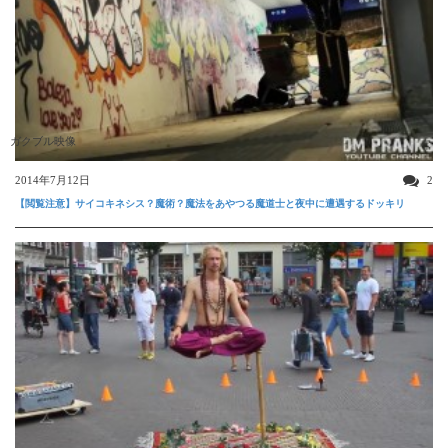
ガクブル映像
2014年7月12日
2
【閲覧注意】サイコキネシス？魔術？魔法をあやつる魔道士と夜中に遭遇するドッキリ