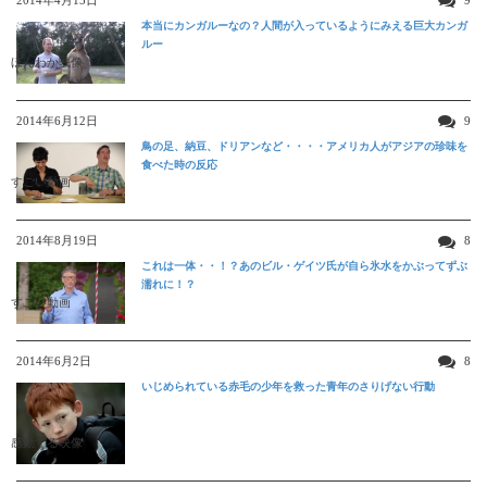
2014年4月15日
9
本当にカンガルーなの？人間が入っているようにみえる巨大カンガ
ルー
ほんわか映像
2014年6月12日
9
鳥の足、納豆、ドリアンなど・・・・アメリカ人がアジアの珍味を
食べた時の反応
すごい動画
2014年8月19日
8
これは一体・・！？あのビル・ゲイツ氏が自ら氷水をかぶってずぶ
濡れに！？
すごい動画
2014年6月2日
8
いじめられている赤毛の少年を救った青年のさりげない行動
感動する映像