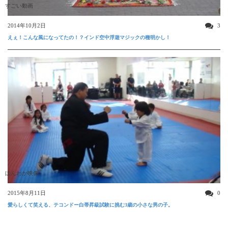
すごい動画
2014年10月2日
3
えぇ！こんな風になってたの！？インド空中浮遊マジックの種明かし！
ほんわか映像
2015年8月11日
0
愛らしくて笑える、テコンドー白帯昇級試験に挑む3歳の小さな男の子。