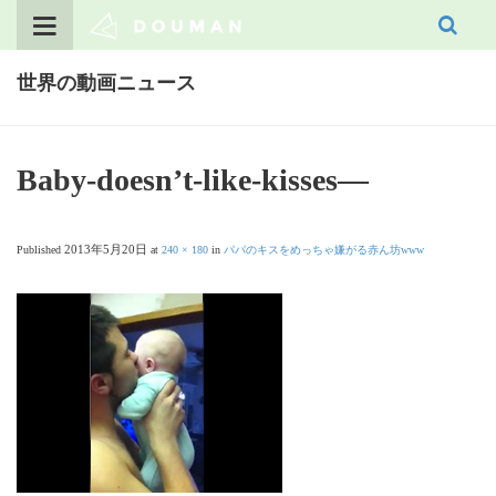
Skip
to
content
世界の動画ニュース
Baby-doesn’t-like-kisses—
2013年5月20日
Published
at
240 × 180
in
パパのキスをめっちゃ嫌がる赤ん坊www