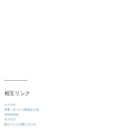
相互リンク
らぐろす
笑撃・びっくり動画まとめ
100000dobu
ギグログ
銃とバッジは置いていけ