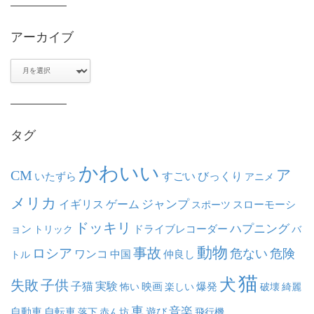
アーカイブ
ア
ー
カ
イ
ブ
タグ
かわいい
ア
CM
いたずら
すごい
びっくり
アニメ
メリカ
ジャンプ
イギリス
ゲーム
スポーツ
スローモーシ
ドッキリ
ハプニング
ョン
ドライブレコーダー
トリック
バ
動物
事故
ロシア
危ない
危険
ワンコ
中国
仲良し
トル
猫
犬
失敗
子供
子猫
実験
映画
怖い
楽しい
爆発
破壊
綺麗
車
音楽
自動車
自転車
落下
赤ん坊
遊び
飛行機