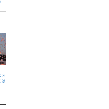
法
たス
には