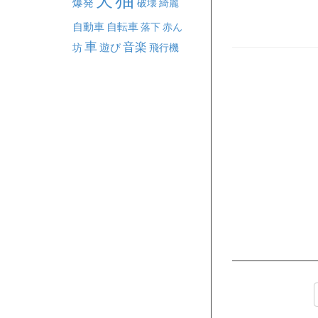
犬
爆発
破壊
綺麗
自動車
自転車
落下
赤ん
車
音楽
坊
遊び
飛行機