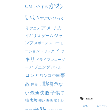
かわ
CM
いたずら
いい
すごい
びっく
アメリカ
り
アニメ
ジャ
イギリス
ゲーム
ンプ
スポーツ
スローモ
ドッ
ーション
トリック
キリ
ドライブレコーダ
ハプニング
ー
バトル
事
ロシア
ワンコ
中国
動物
故
危な
仲良し
失敗
子供
い
危険
子
TAGS:
猫
実験
映画
怖い
楽しい
CM
パソコン
猫