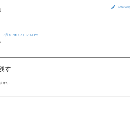
Leave a r
t
7月 8, 2014 AT 12:43 PM
も
残す
ません。