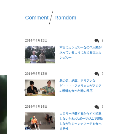
Comment
Ramdom
2014年4月15日
9
本当にカンガルーなの？人間が
入っているようにみえる巨大カ
ほんわか映像
ンガルー
2014年6月12日
9
鳥の足、納豆、ドリアンな
ど・・・・アメリカ人がアジア
すごい動画
の珍味を食べた時の反応
2014年4月14日
8
カロリー消費するからすぐ摂取
しないとね♪スポーツジムで運動
爆笑おもしろ映像
しながらジャンクフードを食べ
る男性