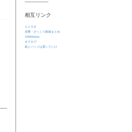
相互リンク
らぐろす
笑撃・びっくり動画まとめ
100000dobu
ギグログ
銃とバッジは置いていけ