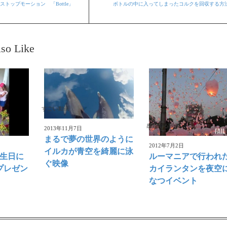
トップモーション 「Bottle」
ボトルの中に入ってしまったコルクを回収する方
so Like
すごい動画
感動する映像
2013年11月7日
まるで夢の世界のように
2012年7月2日
イルカが青空を綺麗に泳
誕生日に
ルーマニアで行われ
ぐ映像
プレゼン
カイランタンを夜空
なつイベント