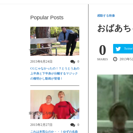
感動する映像
Popular Posts
おばあち
0
Twit
すごい動画
2013年5
SHARES
2015年6月24日
0
CGじゃなかったの！？とうとうあの
上半身と下半身が分離するマジック
の種明かし動画が登場！
爆笑おもしろ映像
2015年2月27日
0
これは本気なのか・・！ゆずの名曲