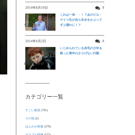
2014年8月19日
8
これは一体・・！？あのビル・
ゲイツ氏が自ら氷水をかぶって
すごい動画
ずぶ濡れに！？
2014年6月2日
8
いじめられている赤毛の少年を
救った青年のさりげない行動
感動する映像
カテゴリー一覧
すごい動画
(791)
その他
(2)
ほんわか映像
(579)
ガクブル映像
(172)