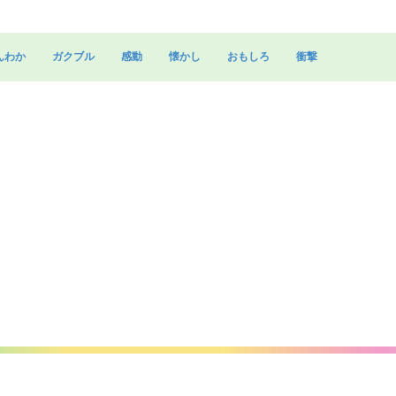
んわか
ガクブル
感動
懐かし
おもしろ
衝撃