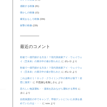
感動する映像
(91)
懐かしの映像
(15)
爆笑おもしろ映像
(594)
衝撃の映像
(239)
最近のコメント
秒速で一億円損する方法！？現代美術家アイ・ウェイウェ
イ（艾未未）の展示中の壷が割られた
に
ボレロ
より
秒速で一億円損する方法！？現代美術家アイ・ウェイウェ
イ（艾未未）の展示中の壷が割られた
に
ボレロ
より
これは痛そう！ロック・クライミング中の青年が落下！岩
壁に激突！
に
不思議な名無しさん
より
恐ろしい無謀運転・・漫画を読みながら運転する男性
に
まに
より
自然保護区の中でキャンプ。早朝テントについた水滴を舐
めていたのは・・・
に
wow
より