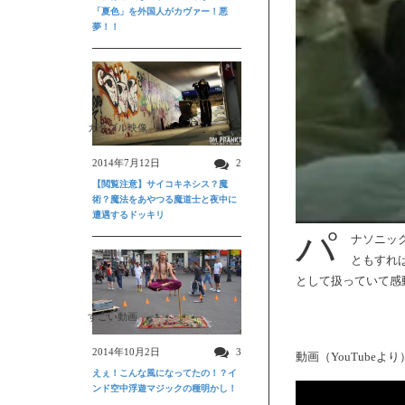
「夏色」を外国人がカヴァー！悪
夢！！
ガクブル映像
2014年7月12日
2
【閲覧注意】サイコキネシス？魔
術？魔法をあやつる魔道士と夜中に
遭遇するドッキリ
パ
ナソニッ
ともすれ
として扱っていて感
すごい動画
2014年10月2日
3
動画（YouTubeより
えぇ！こんな風になってたの！？イ
ンド空中浮遊マジックの種明かし！