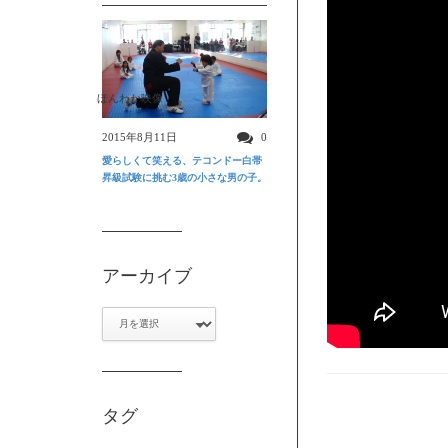
ほんわか映像
2015年8月11日
0
愛らしくて笑える、テコンドー白帯
昇級試験に挑む3歳の小さな男の子。
アーカイブ
ア
ー
カ
イ
ブ
タグ