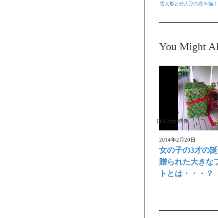
雪人形と砂人形の恋を描くス
You Might Al
ほんわか映像
2014年2月20日
女の子の3才の
贈られた大きな
トとは・・・？