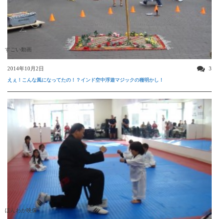
すごい動画
2014年10月2日
3
えぇ！こんな風になってたの！？インド空中浮遊マジックの種明かし！
ほんわか映像