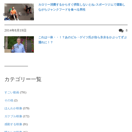
カロリー消費するからすぐ摂取しないとね♪スポーツジムで運動し
ながらジャンクフードを食べる男性
爆笑おもしろ映像
2014年8月19日
8
これは一体・・！？あのビル・ゲイツ氏が自ら氷水をかぶってずぶ
濡れに！？
すごい動画
カテゴリー一覧
すごい動画
(791)
その他
(2)
ほんわか映像
(579)
ガクブル映像
(172)
感動する映像
(91)