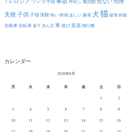
動物
事故
ロシア
危ない
危険
ワンコ
中国
仲良し
トル
猫
犬
失敗
子供
子猫
実験
映画
怖い
楽しい
爆発
破壊
綺麗
車
音楽
自動車
自転車
落下
赤ん坊
遊び
飛行機
カレンダー
2026年8月
月
火
水
木
金
土
日
1
2
3
4
5
6
7
8
9
10
11
12
13
14
15
16
17
18
19
20
21
22
23