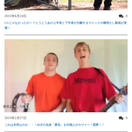
すごい動画
2015年6月24日
0
CGじゃなかったの！？とうとうあの上半身と下半身が分離するマジックの種明かし動画が登
場！
爆笑おもしろ映像
2015年2月27日
0
これは本気なのか・・！ゆずの名曲「夏色」を外国人がカヴァー！悪夢！！