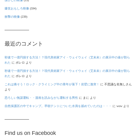
懐かしの映像
(15)
爆笑おもしろ映像
(594)
衝撃の映像
(239)
最近のコメント
秒速で一億円損する方法！？現代美術家アイ・ウェイウェイ（艾未未）の展示中の壷が割ら
れた
に
ボレロ
より
秒速で一億円損する方法！？現代美術家アイ・ウェイウェイ（艾未未）の展示中の壷が割ら
れた
に
ボレロ
より
これは痛そう！ロック・クライミング中の青年が落下！岩壁に激突！
に
不思議な名無しさん
より
恐ろしい無謀運転・・漫画を読みながら運転する男性
に
まに
より
自然保護区の中でキャンプ。早朝テントについた水滴を舐めていたのは・・・
に
wow
より
Find us on Facebook