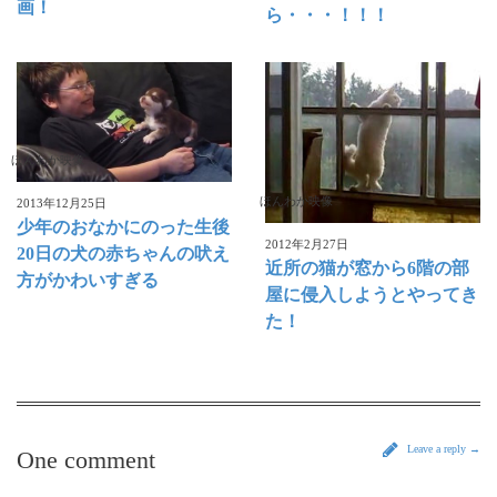
画！
ら・・・！！！
ほんわか映像
ほんわか映像
2013年12月25日
少年のおなかにのった生後
2012年2月27日
20日の犬の赤ちゃんの吠え
近所の猫が窓から6階の部
方がかわいすぎる
屋に侵入しようとやってき
た！
Leave a reply →
One comment