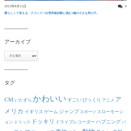
2015年8月11日
0
愛らしくて笑える、テコンドー白帯昇級試験に挑む3歳の小さな男の子。
アーカイブ
ア
ー
カ
イ
ブ
タグ
かわいい
ア
CM
いたずら
すごい
びっくり
アニメ
メリカ
ジャンプ
イギリス
ゲーム
スポーツ
スローモーシ
ドッキリ
ハプニング
ョン
ドライブレコーダー
トリック
バ