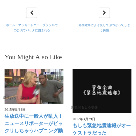
ポール・マッカートニー、ブラジルで
路面電車によそ見してぶつかってしま
の公演でバッタに囲まれる
う男性
You Might Also Like
爆笑おもしろ映像
爆笑おもしろ映像
2015年8月4日
生放送中に一般人が乱入！
2012年3月29日
ニュースリポーターがビッ
もしも緊急地震速報がオー
クリしちゃうハプニング動
ケストラだった