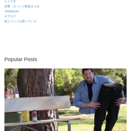
らぐろす
笑撃・びっくり動画まとめ
100000dobu
ギグログ
銃とバッジは置いていけ
Popular Posts