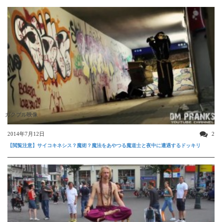
ガクブル映像
2014年7月12日
2
【閲覧注意】サイコキネシス？魔術？魔法をあやつる魔道士と夜中に遭遇するドッキリ