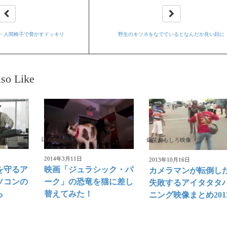
・人間椅子で脅かすドッキリ
野生のキツネをなでているとなんだか良い顔に
so Like
ほんわか映像
爆笑おもしろ映像
2014年3月11日
2013年10月16日
を守るア
映画「ジュラシック・パ
カメラマンが転倒し
ソコンの
ーク」の恐竜を猫に差し
失敗するアイタタタ
ら
替えてみた！
ニング映像まとめ201