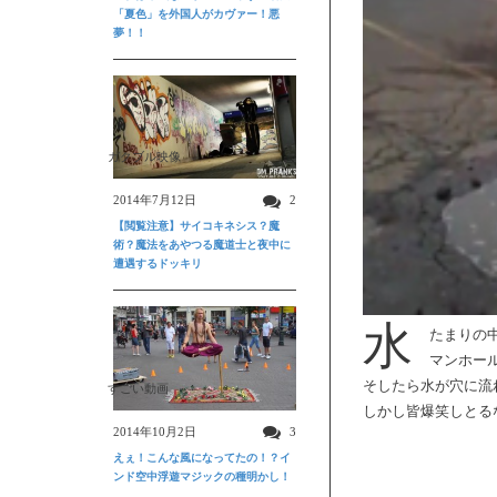
「夏色」を外国人がカヴァー！悪
夢！！
ガクブル映像
2014年7月12日
2
【閲覧注意】サイコキネシス？魔
術？魔法をあやつる魔道士と夜中に
遭遇するドッキリ
水
たまりの
マンホー
そしたら水が穴に流
すごい動画
しかし皆爆笑しとるな
2014年10月2日
3
えぇ！こんな風になってたの！？イ
ンド空中浮遊マジックの種明かし！