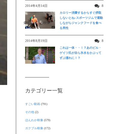
2014年4月14日
8
カロリー消費するからすぐ摂取
しないとね♪スポーツジムで運動
爆笑おもしろ映像
しながらジャンクフードを食べ
る男性
2014年8月19日
8
これは一体・・！？あのビル・
ゲイツ氏が自ら氷水をかぶって
すごい動画
ずぶ濡れに！？
カテゴリー一覧
すごい動画
(791)
その他
(2)
ほんわか映像
(579)
ガクブル映像
(172)