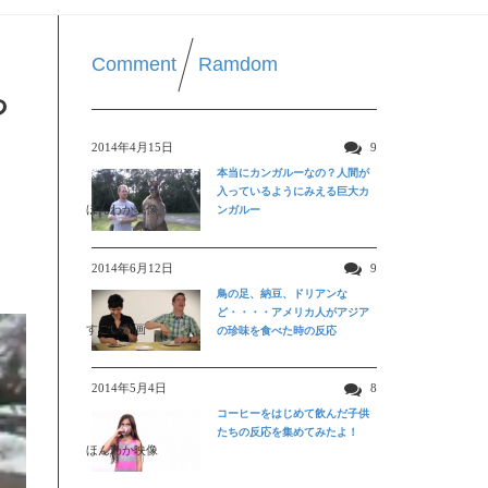
Comment
Ramdom
っ
2014年4月15日
9
本当にカンガルーなの？人間が
入っているようにみえる巨大カ
ほんわか映像
ンガルー
2014年6月12日
9
鳥の足、納豆、ドリアンな
ど・・・・アメリカ人がアジア
すごい動画
の珍味を食べた時の反応
2014年5月4日
8
コーヒーをはじめて飲んだ子供
たちの反応を集めてみたよ！
ほんわか映像