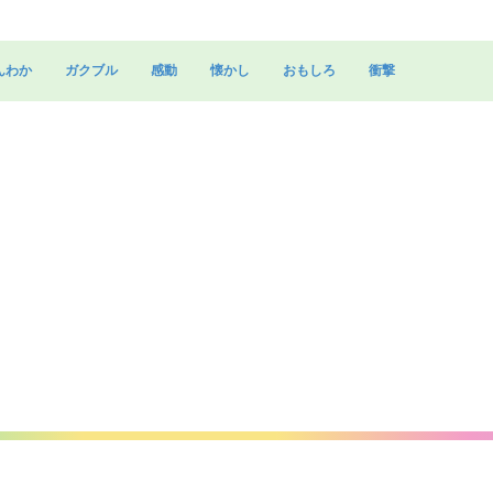
んわか
ガクブル
感動
懐かし
おもしろ
衝撃