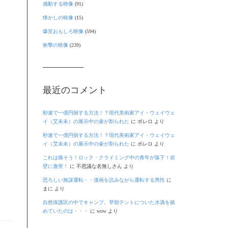
感動する映像
(91)
懐かしの映像
(15)
爆笑おもしろ映像
(594)
衝撃の映像
(239)
最近のコメント
秒速で一億円損する方法！？現代美術家アイ・ウェイウェ
イ（艾未未）の展示中の壷が割られた
に
ボレロ
より
秒速で一億円損する方法！？現代美術家アイ・ウェイウェ
イ（艾未未）の展示中の壷が割られた
に
ボレロ
より
これは痛そう！ロック・クライミング中の青年が落下！岩
壁に激突！
に
不思議な名無しさん
より
恐ろしい無謀運転・・漫画を読みながら運転する男性
に
まに
より
自然保護区の中でキャンプ。早朝テントについた水滴を舐
めていたのは・・・
に
wow
より