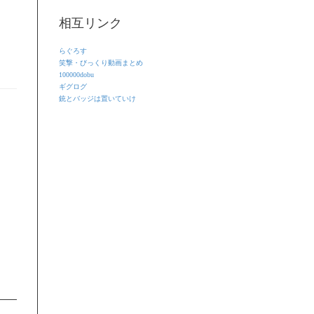
相互リンク
らぐろす
笑撃・びっくり動画まとめ
100000dobu
ギグログ
銃とバッジは置いていけ