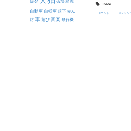
犬
爆発
破壊
綺麗
TAGS:
自動車
自転車
落下
赤ん
コント
ジャン
車
音楽
坊
遊び
飛行機