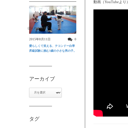
動画（YouTubeより
ほんわか映像
2015年8月11日
0
愛らしくて笑える、テコンドー白帯
昇級試験に挑む3歳の小さな男の子。
アーカイブ
ア
ー
カ
イ
ブ
タグ