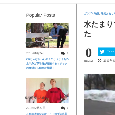
ガクブル映像
,
爆笑おもし
Popular Posts
水たまり
た
すごい動画
0
Twit
2015年6月24日
0
CGじゃなかったの！？とうとうあの
2013年4
SHARES
上半身と下半身が分離するマジック
の種明かし動画が登場！
爆笑おもしろ映像
2015年2月27日
0
これは本気なのか・・！ゆずの名曲