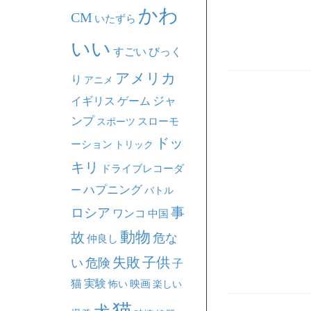
かわ
CM
いたずら
いい
すごい
びっく
アメリカ
り
アニメ
ジャ
イギリス
ゲーム
ンプ
スポーツ
スローモ
ドッ
ーション
トリック
キリ
ドライブレコーダ
ハプニング
ー
バトル
事
ロシア
ワンコ
中国
動物
故
危な
仲良し
失敗
子供
い
危険
子
猫
実験
映画
怖い
楽しい
猫