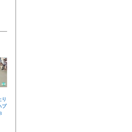
たり
ハプ
3