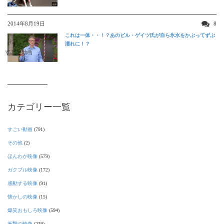
2014年8月19日
8
これは一体・・！？あのビル・ゲイツ氏が自ら氷水をかぶってずぶ
濡れに！？
すごい動画
カテゴリー一覧
すごい動画
(791)
その他
(2)
ほんわか映像
(579)
ガクブル映像
(172)
感動する映像
(91)
懐かしの映像
(15)
爆笑おもしろ映像
(594)
衝撃の映像
(239)