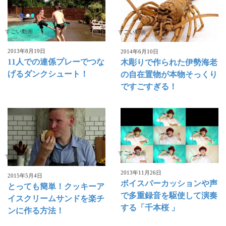
すごい動画
すごい動画
2013年8月19日
2014年6月10日
11人での連係プレーでつな
木彫りで作られた伊勢海老
げるダンクシュート！
の自在置物が本物そっくり
ですごすぎる！
すごい動画
すごい動画
2013年11月26日
2015年5月4日
ボイスパーカッションや声
とっても簡単！クッキーア
で多重録音を駆使して演奏
イスクリームサンドを楽チ
する「千本桜 」
ンに作る方法！