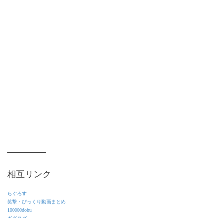
相互リンク
らぐろす
笑撃・びっくり動画まとめ
100000dobu