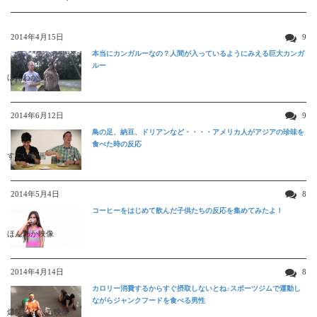
2014年4月15日
9
本当にカンガルーなの？人間が入っているようにみえる巨大カンガ
ルー
ほんわか映像
2014年6月12日
9
鳥の足、納豆、ドリアンなど・・・・アメリカ人がアジアの珍味を
食べた時の反応
すごい動画
2014年5月4日
8
コーヒーをはじめて飲んだ子供たちの反応を集めてみたよ！
ほんわか映像
2014年4月14日
8
カロリー消費するからすぐ摂取しないとね♪スポーツジムで運動し
ながらジャンクフードを食べる男性
爆笑おもしろ映像