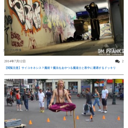
ガクブル映像
2014年7月12日
2
【閲覧注意】サイコキネシス？魔術？魔法をあやつる魔道士と夜中に遭遇するドッキリ