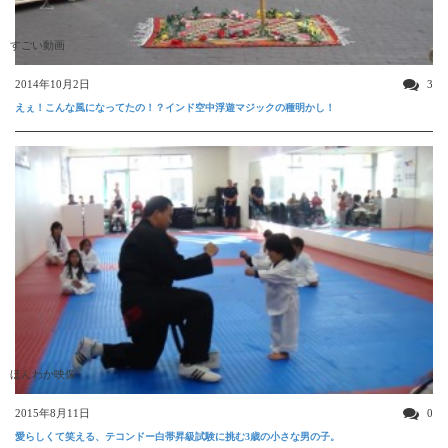
すごい動画
2014年10月2日
3
えぇ！こんな風になってたの！？インド空中浮遊マジックの種明かし！
ほんわか映像
2015年8月11日
0
愛らしくて笑える、テコンドー白帯昇級試験に挑む3歳の小さな男の子。