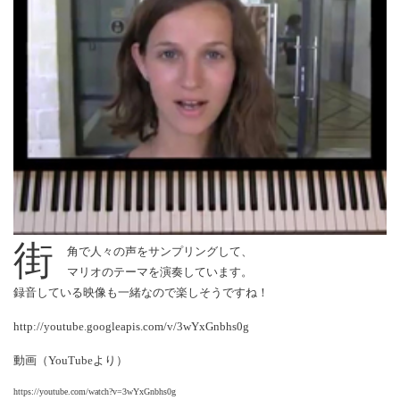
街
角で人々の声をサンプリングして、
マリオのテーマを演奏しています。
録音している映像も一緒なので楽しそうですね！
http://youtube.googleapis.com/v/3wYxGnbhs0g
動画（YouTubeより）
https://youtube.com/watch?v=3wYxGnbhs0g