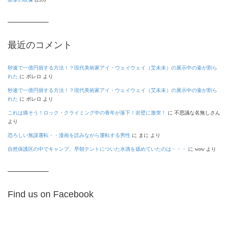
最近のコメント
秒速で一億円損する方法！？現代美術家アイ・ウェイウェイ（艾未未）の展示中の壷が割ら
れた
に
ボレロ
より
秒速で一億円損する方法！？現代美術家アイ・ウェイウェイ（艾未未）の展示中の壷が割ら
れた
に
ボレロ
より
これは痛そう！ロック・クライミング中の青年が落下！岩壁に激突！
に
不思議な名無しさん
より
恐ろしい無謀運転・・漫画を読みながら運転する男性
に
まに
より
自然保護区の中でキャンプ。早朝テントについた水滴を舐めていたのは・・・
に
wow
より
Find us on Facebook