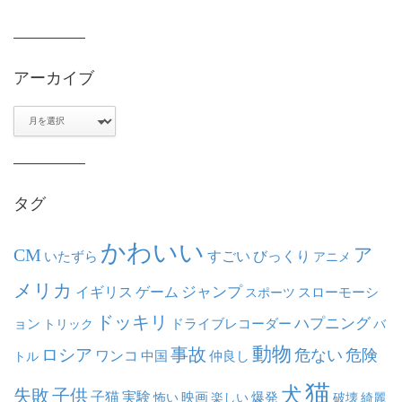
アーカイブ
ア
ー
カ
イ
ブ
タグ
かわいい
ア
CM
いたずら
すごい
びっくり
アニメ
メリカ
ジャンプ
イギリス
ゲーム
スポーツ
スローモーシ
ドッキリ
ハプニング
ョン
ドライブレコーダー
トリック
バ
動物
事故
ロシア
危ない
危険
ワンコ
中国
仲良し
トル
猫
犬
失敗
子供
子猫
実験
映画
怖い
楽しい
爆発
破壊
綺麗