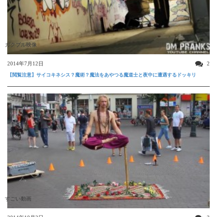
ガクブル映像
2014年7月12日
2
【閲覧注意】サイコキネシス？魔術？魔法をあやつる魔道士と夜中に遭遇するドッキリ
すごい動画