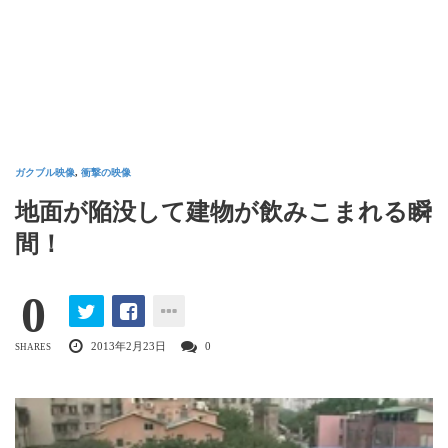
ガクブル映像
,
衝撃の映像
地面が陥没して建物が飲みこまれる瞬
間！
0
2013年2月23日
0
SHARES