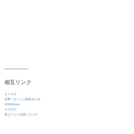
相互リンク
らぐろす
笑撃・びっくり動画まとめ
100000dobu
ギグログ
銃とバッジは置いていけ