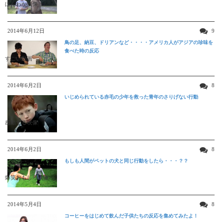
ほんわか映像
2014年6月12日
9
鳥の足、納豆、ドリアンなど・・・・アメリカ人がアジアの珍味を
食べた時の反応
すごい動画
2014年6月2日
8
いじめられている赤毛の少年を救った青年のさりげない行動
感動する映像
2014年6月2日
8
もしも人間がペットの犬と同じ行動をしたら・・・？？
爆笑おもしろ映像
2014年5月4日
8
コーヒーをはじめて飲んだ子供たちの反応を集めてみたよ！