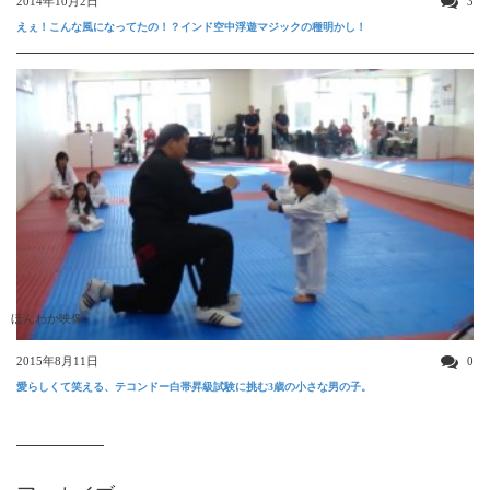
2014年10月2日
3
えぇ！こんな風になってたの！？インド空中浮遊マジックの種明かし！
ほんわか映像
2015年8月11日
0
愛らしくて笑える、テコンドー白帯昇級試験に挑む3歳の小さな男の子。