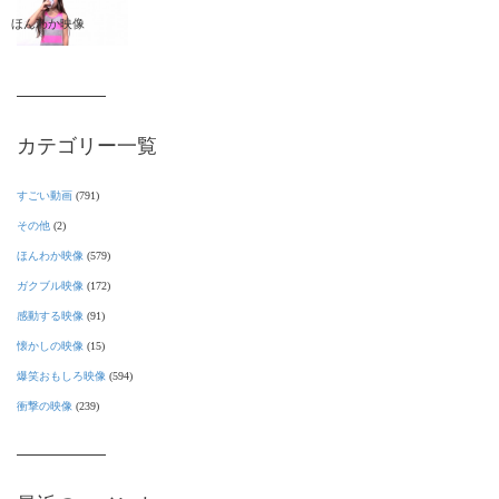
ほんわか映像
カテゴリー一覧
すごい動画
(791)
その他
(2)
ほんわか映像
(579)
ガクブル映像
(172)
感動する映像
(91)
懐かしの映像
(15)
爆笑おもしろ映像
(594)
衝撃の映像
(239)