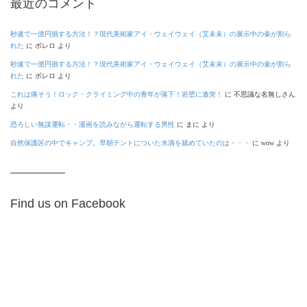
最近のコメント
秒速で一億円損する方法！？現代美術家アイ・ウェイウェイ（艾未未）の展示中の壷が割ら
れた
に
ボレロ
より
秒速で一億円損する方法！？現代美術家アイ・ウェイウェイ（艾未未）の展示中の壷が割ら
れた
に
ボレロ
より
これは痛そう！ロック・クライミング中の青年が落下！岩壁に激突！
に
不思議な名無しさん
より
恐ろしい無謀運転・・漫画を読みながら運転する男性
に
まに
より
自然保護区の中でキャンプ。早朝テントについた水滴を舐めていたのは・・・
に
wow
より
Find us on Facebook