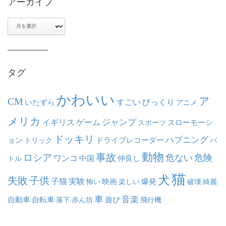
アーカイブ
ア
ー
カ
イ
ブ
タグ
かわいい
ア
CM
いたずら
すごい
びっくり
アニメ
メリカ
ジャンプ
イギリス
ゲーム
スポーツ
スローモーシ
ドッキリ
ハプニング
ョン
ドライブレコーダー
トリック
バ
動物
事故
ロシア
危ない
危険
ワンコ
中国
仲良し
トル
猫
犬
失敗
子供
子猫
実験
映画
怖い
楽しい
爆発
破壊
綺麗
車
音楽
自動車
自転車
落下
赤ん坊
遊び
飛行機