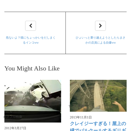
危ないよ？猫にちょっかいをだしまく
ひょいっと乗り越えようとしたらまさ
るインコww
かの店員による自爆ww
You Might Also Like
すごい動画
ガクブル映像
2013年11月1日
クレイジーすぎる！屋上の
2012年3月27日
縁でパルクールするギリギ